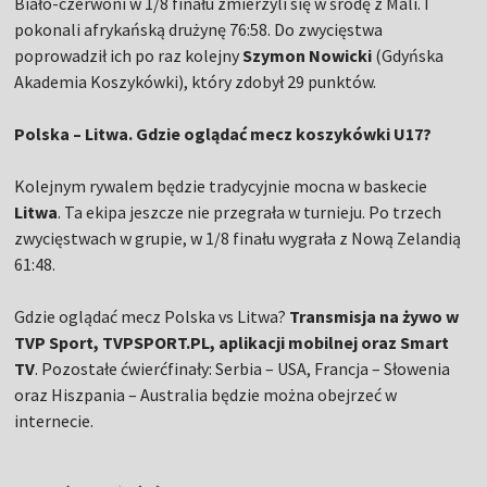
Biało-czerwoni w 1/8 finału zmierzyli się w środę z Mali. I
pokonali afrykańską drużynę 76:58. Do zwycięstwa
poprowadził ich po raz kolejny
Szymon Nowicki
(Gdyńska
Akademia Koszykówki), który zdobył 29 punktów.
Polska – Litwa. Gdzie oglądać mecz koszykówki U17?
Kolejnym rywalem będzie tradycyjnie mocna w baskecie
Litwa
. Ta ekipa jeszcze nie przegrała w turnieju. Po trzech
zwycięstwach w grupie, w 1/8 finału wygrała z Nową Zelandią
61:48.
Gdzie oglądać mecz Polska vs Litwa?
Transmisja na żywo w
TVP Sport, TVPSPORT.PL, aplikacji mobilnej oraz Smart
TV
. Pozostałe ćwierćfinały: Serbia – USA, Francja – Słowenia
oraz Hiszpania – Australia będzie można obejrzeć w
internecie.