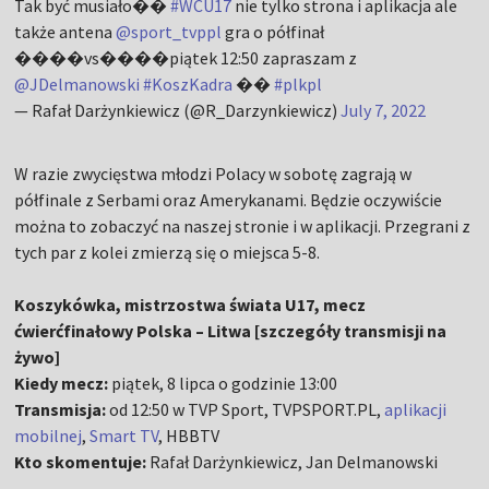
Tak być musiało��
#WCU17
nie tylko strona i aplikacja ale
także antena
@sport_tvppl
gra o półfinał
����vs����piątek 12:50 zapraszam z
@JDelmanowski
#KoszKadra
��
#plkpl
— Rafał Darżynkiewicz (@R_Darzynkiewicz)
July 7, 2022
W razie zwycięstwa młodzi Polacy w sobotę zagrają w
półfinale z Serbami oraz Amerykanami. Będzie oczywiście
można to zobaczyć na naszej stronie i w aplikacji. Przegrani z
tych par z kolei zmierzą się o miejsca 5-8.
Koszykówka, mistrzostwa świata U17, mecz
ćwierćfinałowy Polska – Litwa [szczegóły transmisji na
żywo]
Kiedy mecz:
piątek, 8 lipca o godzinie 13:00
Transmisja:
od 12:50 w TVP Sport, TVPSPORT.PL,
aplikacji
mobilnej
,
Smart TV
, HBBTV
Kto skomentuje:
Rafał Darżynkiewicz, Jan Delmanowski