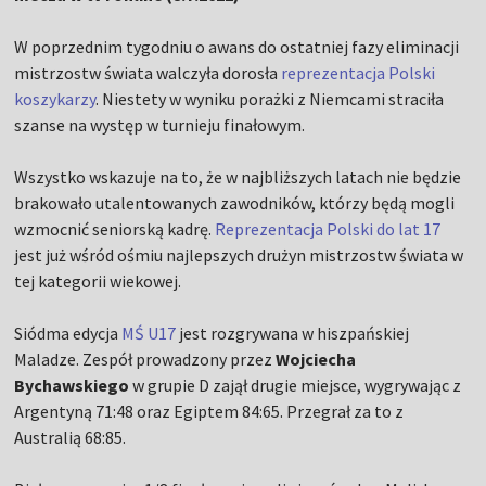
W poprzednim tygodniu o awans do ostatniej fazy eliminacji
mistrzostw świata walczyła dorosła
reprezentacja Polski
koszykarzy
. Niestety w wyniku porażki z Niemcami straciła
szanse na występ w turnieju finałowym.
Wszystko wskazuje na to, że w najbliższych latach nie będzie
brakowało utalentowanych zawodników, którzy będą mogli
wzmocnić seniorską kadrę.
Reprezentacja Polski do lat 17
jest już wśród ośmiu najlepszych drużyn mistrzostw świata w
tej kategorii wiekowej.
Siódma edycja
MŚ U17
jest rozgrywana w hiszpańskiej
Maladze. Zespół prowadzony przez
Wojciecha
Bychawskiego
w grupie D zajął drugie miejsce, wygrywając z
Argentyną 71:48 oraz Egiptem 84:65. Przegrał za to z
Australią 68:85.