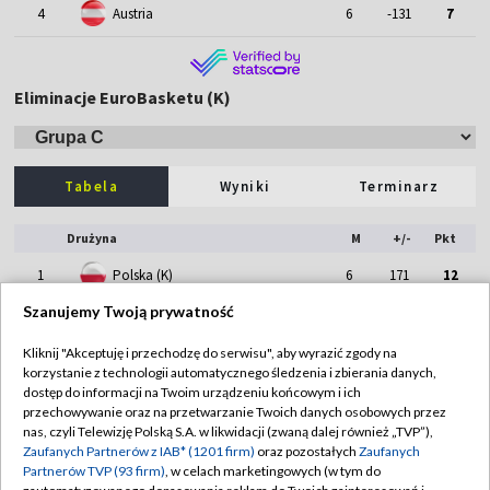
4
Austria
6
-131
7
Eliminacje EuroBasketu (K)
Tabela
Wyniki
Terminarz
Drużyna
M
+/-
Pkt
1
Polska (K)
6
171
12
Szanujemy Twoją prywatność
2
Słowacja (K)
6
83
10
Kliknij "Akceptuję i przechodzę do serwisu", aby wyrazić zgody na
3
Rumunia (K)
6
-98
8
korzystanie z technologii automatycznego śledzenia i zbierania danych,
dostęp do informacji na Twoim urządzeniu końcowym i ich
4
Cypr (K)
6
-156
6
przechowywanie oraz na przetwarzanie Twoich danych osobowych przez
nas, czyli Telewizję Polską S.A. w likwidacji (zwaną dalej również „TVP”),
Zaufanych Partnerów z IAB* (1201 firm)
oraz pozostałych
Zaufanych
Partnerów TVP (93 firm)
, w celach marketingowych (w tym do