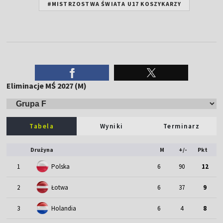
#MISTRZOSTWA ŚWIATA U17 KOSZYKARZY
Eliminacje MŚ 2027 (M)
Tabela
Wyniki
Terminarz
Drużyna
M
+/-
Pkt
1
Polska
6
90
12
2
Łotwa
6
37
9
3
Holandia
6
4
8