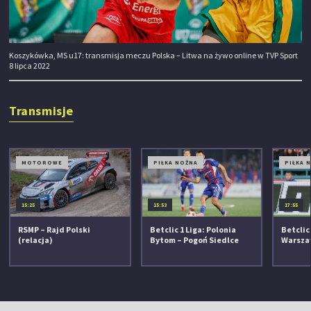
Koszykówka, MS u17: transmisja meczu Polska – Litwa na żywo online w TVP Sport
8 lipca 2022
Transmisje
MOTOROWE
PIŁKA NOŻNA
PIŁKA 
15:25
15:53
17:55
RSMP – Rajd Polski
Betclic 1 Liga: Polonia
Betclic
(relacja)
Bytom – Pogoń Siedlce
Warsza