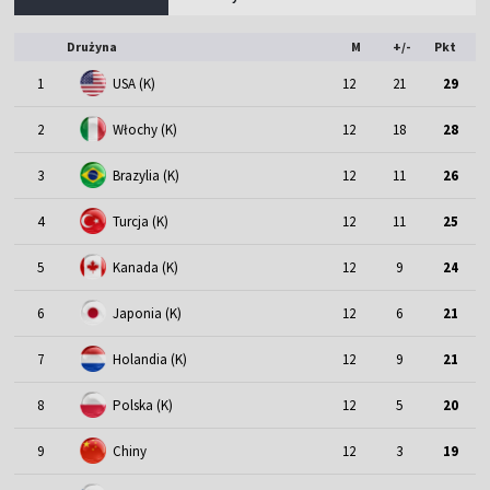
Drużyna
M
+/-
Pkt
1
USA (K)
12
21
29
2
Włochy (K)
12
18
28
3
Brazylia (K)
12
11
26
4
Turcja (K)
12
11
25
5
Kanada (K)
12
9
24
6
Japonia (K)
12
6
21
7
Holandia (K)
12
9
21
8
Polska (K)
12
5
20
9
Chiny
12
3
19