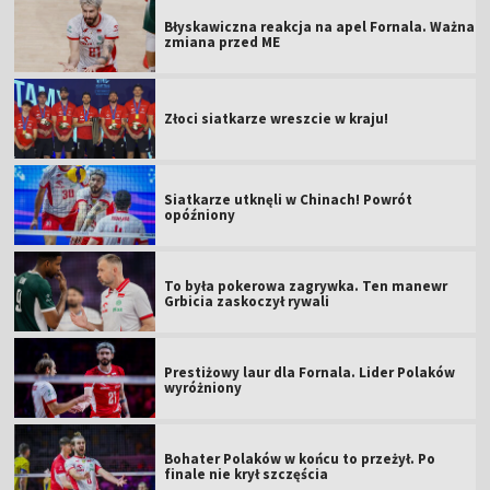
Błyskawiczna reakcja na apel Fornala. Ważna
zmiana przed ME
Złoci siatkarze wreszcie w kraju!
Siatkarze utknęli w Chinach! Powrót
opóźniony
To była pokerowa zagrywka. Ten manewr
Grbicia zaskoczył rywali
Prestiżowy laur dla Fornala. Lider Polaków
wyróżniony
Bohater Polaków w końcu to przeżył. Po
finale nie krył szczęścia