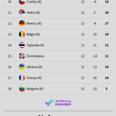
10
Czechy (K)
12
-4
16
11
Serbia (K)
12
5
20
12
Niemcy (K)
12
-4
17
13
Belgia (K)
12
-15
10
14
Tajlandia (K)
12
-11
12
15
Dominikana
12
-14
11
16
Ukraina (K)
12
-13
10
17
Francja (K)
12
-15
10
18
Bułgaria (K)
12
-22
5