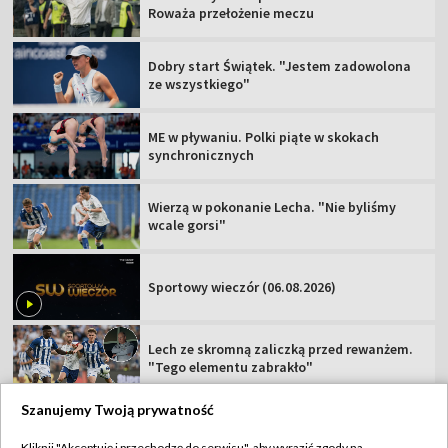
Roważa przełożenie meczu
Dobry start Świątek. "Jestem zadowolona
ze wszystkiego"
ME w pływaniu. Polki piąte w skokach
synchronicznych
Wierzą w pokonanie Lecha. "Nie byliśmy
wcale gorsi"
Sportowy wieczór (06.08.2026)
Lech ze skromną zaliczką przed rewanżem.
"Tego elementu zabrakło"
Szanujemy Twoją prywatność
Kliknij "Akceptuję i przechodzę do serwisu", aby wyrazić zgody na