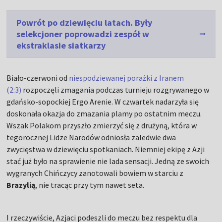
Powrót po dziewięciu latach. Były
selekcjoner poprowadzi zespół w
ekstraklasie siatkarzy
Biało-czerwoni od
niespodziewanej porażki z Iranem
(2:3)
rozpoczęli zmagania podczas turnieju rozgrywanego w
gdańsko-sopockiej Ergo Arenie. W czwartek nadarzyła się
doskonała okazja do zmazania plamy po ostatnim meczu.
Wszak Polakom przyszło zmierzyć się z drużyną, która w
tegorocznej Lidze Narodów odniosła zaledwie dwa
zwycięstwa w dziewięciu spotkaniach. Niemniej ekipę z Azji
stać już było na sprawienie nie lada sensacji. Jedną ze swoich
wygranych Chińczycy zanotowali bowiem w starciu z
Brazylią
, nie tracąc przy tym nawet seta.
I rzeczywiście, Azjaci podeszli do meczu bez respektu dla