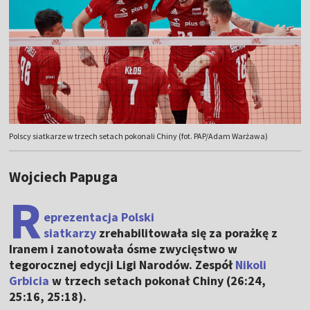
Polscy siatkarze w trzech setach pokonali Chiny (fot. PAP/Adam Warżawa)
Wojciech Papuga
R
eprezentacja Polski
siatkarzy
zrehabilitowała się za porażkę z
Iranem i zanotowała ósme zwycięstwo w
tegorocznej edycji Ligi Narodów. Zespół
Nikoli
Grbicia
w trzech setach pokonał Chiny (26:24,
25:16, 25:18).