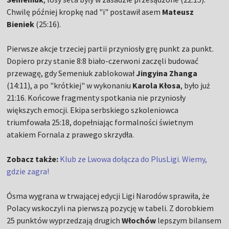
Chwilę później kropkę nad "i" postawił asem
Mateusz
Bieniek
(25:16).
Pierwsze akcje trzeciej partii przyniosły grę punkt za punkt.
Dopiero przy stanie 8:8 biało-czerwoni zaczęli budować
przewagę, gdy Semeniuk zablokował
Jingyina Zhanga
(14:11), a po "krótkiej" w wykonaniu
Karola Kłosa
, było już
21:16. Końcowe fragmenty spotkania nie przyniosły
większych emocji. Ekipa serbskiego szkoleniowca
triumfowała 25:18, dopełniając formalności świetnym
atakiem Fornala z prawego skrzydła.
Zobacz także:
Klub ze Lwowa dołącza do PlusLigi. Wiemy,
gdzie zagra!
Ósma wygrana w trwającej edycji Ligi Narodów sprawiła, że
Polacy wskoczyli na pierwszą pozycję w tabeli. Z dorobkiem
25 punktów wyprzedzają drugich
Włochów
lepszym bilansem