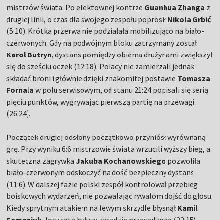
mistrzów świata. Po efektownej kontrze
Guanhua Zhanga
z
drugiej linii, o czas dla swojego zespołu poprosił
Nikola Grbić
(5:10). Krótka przerwa nie podziałała mobilizująco na biało-
czerwonych. Gdy na podwójnym bloku zatrzymany został
Karol Butryn
, dystans pomiędzy obiema drużynami zwiększył
się do sześciu oczek (12:18). Polacy nie zamierzali jednak
składać broni i głównie dzięki znakomitej postawie
Tomasza
Fornala
w polu serwisowym, od stanu 21:24 popisali się serią
pięciu punktów, wygrywając pierwszą partię na przewagi
(26:24).
Początek drugiej odsłony początkowo przyniósł wyrównaną
grę. Przy wyniku 6:6 mistrzowie świata wrzucili wyższy bieg, a
skuteczna zagrywka
Jakuba Kochanowskiego
pozwoliła
biało-czerwonym odskoczyć na dość bezpieczny dystans
(11:6). W dalszej fazie polski zespół kontrolował przebieg
boiskowych wydarzeń, nie pozwalając rywalom dojść do głosu.
Kiedy sprytnym atakiem na lewym skrzydle błysnął
Kamil
Semeniuk
, losy seta były w zasadzie przesądzone (22:15).