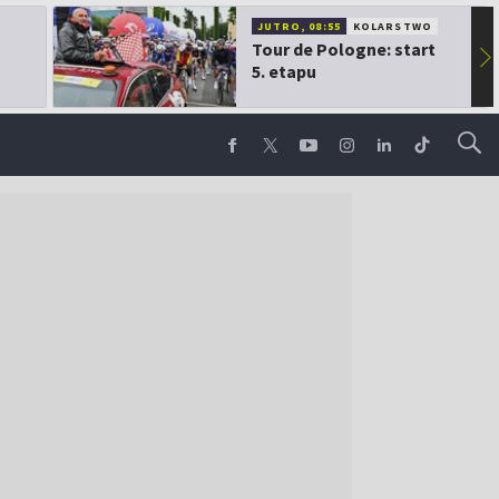
JUTRO, 08:55
KOLARSTWO
Tour de Pologne: start
▶
5. etapu