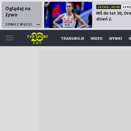
Oglądaj na
JUTRO, 01:00
LEK
MŚ do lat 20, Or
żywo
dzień 2.
ZOBACZ WIĘCEJ
TRANSMISJE
WIDEO
WYNIKI
R