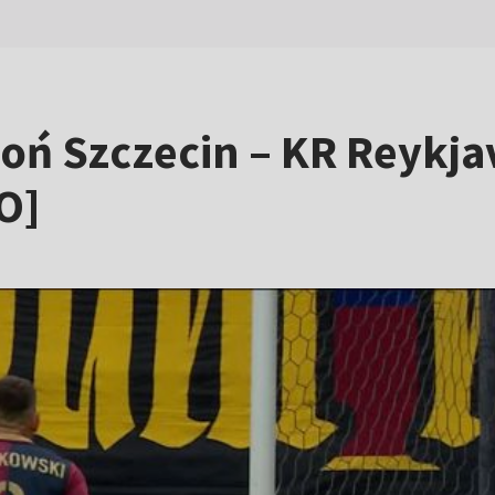
goń Szczecin – KR Reykja
O]