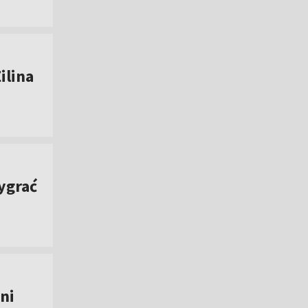
ilina
ygrać
ni