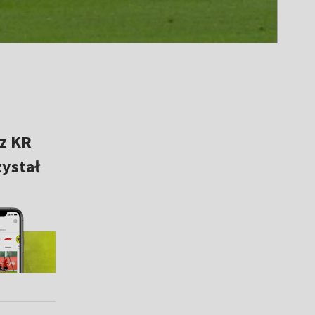
z KR
zystał