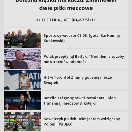
dwie piłki meczowe
21:57
|
TENIS
/
ATP (MĘŻCZYŹNI)
Sportowy wieczór 07.08. (gość: Bartłomiej
Kubkowski)
Polak przepłynął Bałtyk. "Modliłem się, żeby
nie stracić świadomości"
Hit w Toronto! Znamy godzinę meczu
Świątek
Betclic 1 Liga: sprawdź terminarz i plan
transmisji meczów 3. kolejki
Kowalczyk po debiucie: jestem wdzięczny
Polonii [WIDEO]