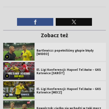
Zobacz też
Bartlewicz: popełniliśmy głupie błędy
[WIDEO]
El. Ligi Konferencji: Hapoel Tel Awiw – GKS
Katowice [SKRÓT]
El. Ligi Konferencji: Hapoel Tel Awiw – GKS
Katowice [MECZ]
Kowalczyk: ciężko się wchodzi w taki mecz