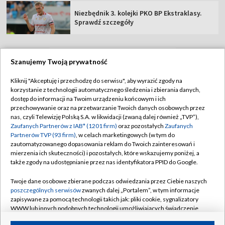
Niezbędnik 3. kolejki PKO BP Ekstraklasy.
Sprawdź szczegóły
Szanujemy Twoją prywatność
TVP
Kliknij "Akceptuję i przechodzę do serwisu", aby wyrazić zgody na
korzystanie z technologii automatycznego śledzenia i zbierania danych,
Abonament TVP
Regulamin TVP
dostęp do informacji na Twoim urządzeniu końcowym i ich
Polityka prywatności
Sklep TVP
przechowywanie oraz na przetwarzanie Twoich danych osobowych przez
nas, czyli Telewizję Polską S.A. w likwidacji (zwaną dalej również „TVP”),
Biuro Reklamy
Moje zgody
Zaufanych Partnerów z IAB* (1201 firm)
oraz pozostałych
Zaufanych
Partnerów TVP (93 firm)
, w celach marketingowych (w tym do
Oferta Handlowa
Biuro reklamy
zautomatyzowanego dopasowania reklam do Twoich zainteresowań i
mierzenia ich skuteczności) i pozostałych, które wskazujemy poniżej, a
Telegazeta ogłoszenia
Kontakt
także zgody na udostępnianie przez nas identyfikatora PPID do Google.
Emisja w TVP
Twoje dane osobowe zbierane podczas odwiedzania przez Ciebie naszych
Kanały
Rada Programowa
poszczególnych serwisów
zwanych dalej „Portalem”, w tym informacje
zapisywane za pomocą technologii takich jak: pliki cookie, sygnalizatory
Ogłoszenia przetargowe
WWW lub innych podobnych technologii umożliwiających świadczenie
©2026 Telewizja Polska Spółka Akcyjna w likwidacji
dopasowanych i bezpiecznych usług, personalizację treści oraz reklam,
Akademia Telewizyjna