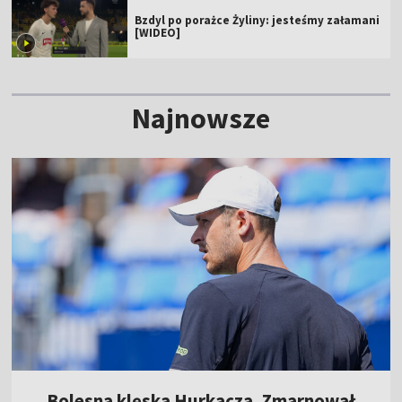
Bzdyl po porażce Żyliny: jesteśmy załamani
[WIDEO]
Najnowsze
Bolesna klęska Hurkacza. Zmarnował