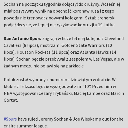
Sochan na początku tygodnia dołączył do drużyny. Wcześniej
miał pozytywny wynik na obecność koronawirusa i z tego
powodu nie trenował z nowymi kolegami. Sztab trenerski
podjął decyzję, że lepiej nie ryzykować kontuzji u 19-latka.
San Antonio Spurs
zagrają w lidze letniej kolejno z Cleveland
Cavaliers (8 lipca), mistrzami Golden State Warriors (10
lipca), Houston Rockets (11 lipca) oraz Atlanta Hawks (14
lipca). Sochan będzie przebywał z zespołem w Las Vegas, ale w
żadnym meczu nie pojawi się na parkiecie.
Polak został wybrany z numerem dziewiątym w drafcie. W
klubie z Teksasu będzie występował z nr "10". Przed nim w
NBA występowali Cezary Trybański, Maciej Lampe oraz Marcin
Gortat.
#Spurs
have ruled Jeremy Sochan & Joe Wieskamp out for the
entire summer league.