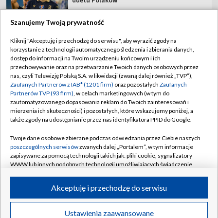
Szanujemy Twoją prywatność
Kliknij "Akceptuję i przechodzę do serwisu", aby wyrazić zgody na
korzystanie z technologii automatycznego śledzenia i zbierania danych,
TVP
dostęp do informacji na Twoim urządzeniu końcowym i ich
Abonament TVP
Regulamin TVP
przechowywanie oraz na przetwarzanie Twoich danych osobowych przez
nas, czyli Telewizję Polską S.A. w likwidacji (zwaną dalej również „TVP”),
Polityka prywatności
Sklep TVP
Zaufanych Partnerów z IAB* (1201 firm)
oraz pozostałych
Zaufanych
Partnerów TVP (93 firm)
, w celach marketingowych (w tym do
Biuro Reklamy
Moje zgody
zautomatyzowanego dopasowania reklam do Twoich zainteresowań i
mierzenia ich skuteczności) i pozostałych, które wskazujemy poniżej, a
Oferta Handlowa
Biuro reklamy
także zgody na udostępnianie przez nas identyfikatora PPID do Google.
Telegazeta ogłoszenia
Kontakt
Twoje dane osobowe zbierane podczas odwiedzania przez Ciebie naszych
Emisja w TVP
poszczególnych serwisów
zwanych dalej „Portalem”, w tym informacje
zapisywane za pomocą technologii takich jak: pliki cookie, sygnalizatory
Kanały
Rada Programowa
WWW lub innych podobnych technologii umożliwiających świadczenie
dopasowanych i bezpiecznych usług, personalizację treści oraz reklam,
Ogłoszenia przetargowe
udostępnianie funkcji mediów społecznościowych oraz analizowanie
©2026 Telewizja Polska Spółka Akcyjna w likwidacji
Akceptuję i przechodzę do serwisu
ruchu w Internecie.
Akademia Telewizyjna
Informacje o nadawcy
Twoje dane osobowe zbierane podczas odwiedzania przez Ciebie
Ustawienia zaawansowane
News
Transmisje
Wideo
Więcej
poszczególnych serwisów
na Portalu, takie jak adresy IP, identyfikatory