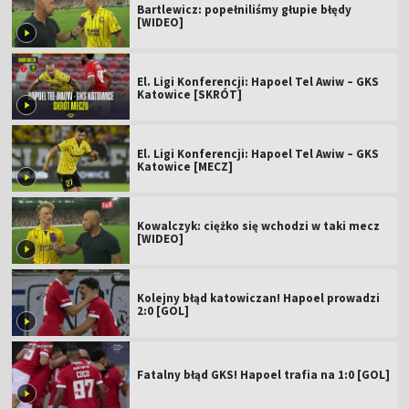
Bartlewicz: popełniliśmy głupie błędy
[WIDEO]
El. Ligi Konferencji: Hapoel Tel Awiw – GKS
Katowice [SKRÓT]
El. Ligi Konferencji: Hapoel Tel Awiw – GKS
Katowice [MECZ]
Kowalczyk: ciężko się wchodzi w taki mecz
[WIDEO]
Kolejny błąd katowiczan! Hapoel prowadzi
2:0 [GOL]
Fatalny błąd GKS! Hapoel trafia na 1:0 [GOL]