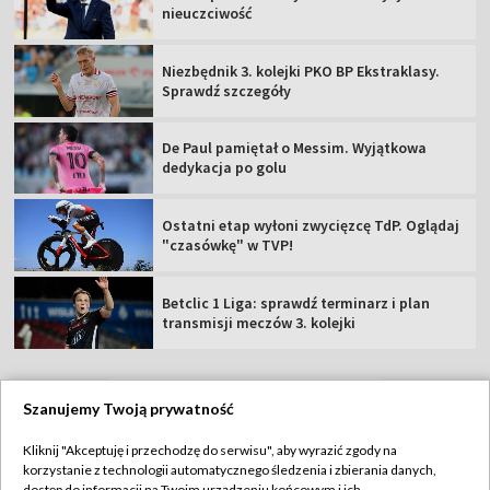
nieuczciwość
Niezbędnik 3. kolejki PKO BP Ekstraklasy.
Sprawdź szczegóły
De Paul pamiętał o Messim. Wyjątkowa
dedykacja po golu
Ostatni etap wyłoni zwycięzcę TdP. Oglądaj
"czasówkę" w TVP!
Betclic 1 Liga: sprawdź terminarz i plan
transmisji meczów 3. kolejki
Szanujemy Twoją prywatność
TVP
Kliknij "Akceptuję i przechodzę do serwisu", aby wyrazić zgody na
korzystanie z technologii automatycznego śledzenia i zbierania danych,
Abonament TVP
Regulamin TVP
dostęp do informacji na Twoim urządzeniu końcowym i ich