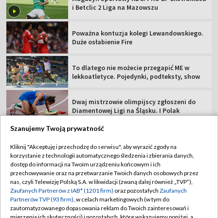
Dwaj mistrzowie olimpijscy zgłoszeni do
Diamentowej Ligi na Śląsku. I Polak
Argentyna się wyłamała. Oficjalne poparcie
dla Infantino
Hurkacz zagra w 3. rundzie w Montealu. Z
kim i kiedy mecz?
Szanujemy Twoją prywatność
TVP
Kliknij "Akceptuję i przechodzę do serwisu", aby wyrazić zgody na
korzystanie z technologii automatycznego śledzenia i zbierania danych,
Abonament TVP
Regulamin TVP
dostęp do informacji na Twoim urządzeniu końcowym i ich
Polityka prywatności
Sklep TVP
przechowywanie oraz na przetwarzanie Twoich danych osobowych przez
nas, czyli Telewizję Polską S.A. w likwidacji (zwaną dalej również „TVP”),
Biuro Reklamy
Moje zgody
Zaufanych Partnerów z IAB* (1201 firm)
oraz pozostałych
Zaufanych
Partnerów TVP (93 firm)
, w celach marketingowych (w tym do
Oferta Handlowa
Biuro reklamy
zautomatyzowanego dopasowania reklam do Twoich zainteresowań i
mierzenia ich skuteczności) i pozostałych, które wskazujemy poniżej, a