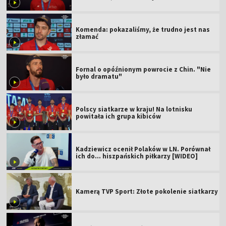
Komenda: pokazaliśmy, że trudno jest nas
złamać
Fornal o opóźnionym powrocie z Chin. "Nie
było dramatu"
Polscy siatkarze w kraju! Na lotnisku
powitała ich grupa kibiców
Kadziewicz ocenił Polaków w LN. Porównał
ich do... hiszpańskich piłkarzy [WIDEO]
Kamerą TVP Sport: Złote pokolenie siatkarzy