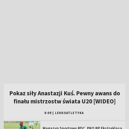
Pokaz siły Anastazji Kuś. Pewny awans do
finału mistrzostw świata U20 [WIDEO]
8:09
|
LEKKOATLETYKA
Magazyn Sportowy RDC. PKO BP Ekstraklasa
i Betclic 2 Liga na Mazowszu
Poważna kontuzja kolegi Lewandowskiego.
Duże osłabienie Fire
To dlatego nie możecie przegapić ME w
lekkoatletyce. Pojedynki, podteksty, show