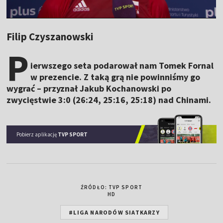
Filip Czyszanowski
P
ierwszego seta podarował nam Tomek Fornal
w prezencie. Z taką grą nie powinniśmy go
wygrać – przyznał Jakub Kochanowski po
zwycięstwie
3:0 (26:24, 25:16, 25:18) nad Chinami.
Pobierz aplikację
TVP SPORT
ŹRÓDŁO: TVP SPORT
HD
#LIGA NARODÓW SIATKARZY