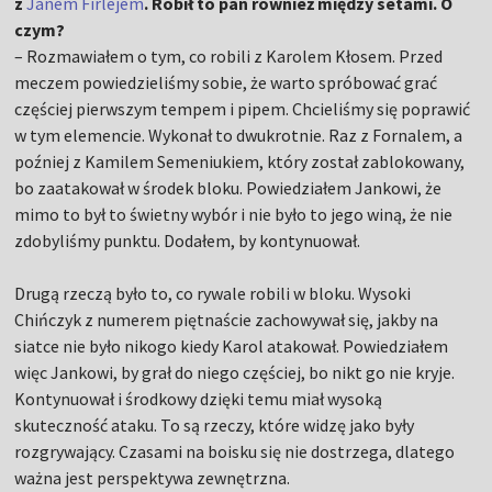
z
Janem Firlejem
. Robił to pan również między setami. O
czym?
– Rozmawiałem o tym, co robili z Karolem Kłosem. Przed
meczem powiedzieliśmy sobie, że warto spróbować grać
częściej pierwszym tempem i pipem. Chcieliśmy się poprawić
w tym elemencie. Wykonał to dwukrotnie. Raz z Fornalem, a
poźniej z Kamilem Semeniukiem, który został zablokowany,
bo zaatakował w środek bloku. Powiedziałem Jankowi, że
mimo to był to świetny wybór i nie było to jego winą, że nie
zdobyliśmy punktu. Dodałem, by kontynuował.
Drugą rzeczą było to, co rywale robili w bloku. Wysoki
Chińczyk z numerem piętnaście zachowywał się, jakby na
siatce nie było nikogo kiedy Karol atakował. Powiedziałem
więc Jankowi, by grał do niego częściej, bo nikt go nie kryje.
Kontynuował i środkowy dzięki temu miał wysoką
skuteczność ataku. To są rzeczy, które widzę jako były
rozgrywający. Czasami na boisku się nie dostrzega, dlatego
ważna jest perspektywa zewnętrzna.