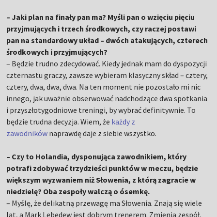
– Jaki plan na finały pan ma? Myśli pan o wzięciu pięciu
przyjmujących i trzech środkowych, czy raczej postawi
pan na standardowy układ – dwóch atakujących, czterech
środkowych i przyjmujących?
– Będzie trudno zdecydować. Kiedy jednak mam do dyspozycji
czternastu graczy, zawsze wybieram klasyczny skład – cztery,
cztery, dwa, dwa, dwa. Na ten moment nie pozostało mi nic
innego, jak uważnie obserwować nadchodzące dwa spotkania
i przyszłotygodniowe treningi, by wybrać definitywnie. To
będzie trudna decyzja. Wiem, że
każdy z
zawodników
naprawdę daje z siebie wszystko.
– Czy to Holandia, dysponująca zawodnikiem, który
potrafi zdobywać trzydzieści punktów w meczu, będzie
większym wyzwaniem niż Słowenia, z którą zagracie w
niedzielę? Oba zespoły walczą o ósemkę.
– Myślę, że delikatną przewagę ma Słowenia. Znają się wiele
lat, a Mark Lebedew jest dobrym trenerem. Zmienia zespół,