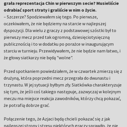
grała reprezentacja Chin w pierwszym secie? Musieliście
odrabiać sport straty i graliście w nim o życie.
– Szczerze? Spodziewałem się tego. Po pierwsze,
oczekiwałem, że nie będziemy na starcie w najlepszej
dyspozycji. Dla wielu z graczy z podstawowej szóstki był to
pierwszy mecz przed tak ogromną, dziesięciotysięczną
publicznością i to w dodatku po porażce w inaugurującym
starciu w turnieju. Przewidywałem, że nie będzie nam łatwo, i
że głowy siatkarzy nie będą "wolne".
Przed spotkaniem powiedziałem, że w czwartek zmierzą się z
drużyną, która poprzedni mecz przegrała do dwunastu i
trzynastu. W jej sytuacji byłbym zły. Siatkówka charakteryzuje
się tym, że jeśli coś takiego następuje, zazwyczaj w kolejnym
meczu ma miejsce reakcja zawodników, którzy chcą pokazać,
że potrafią dobrze grać.
Połączenie tego, że Azjaci będą chcieli pokazać się z jak
najlepszej strony i stresu niektórych graczy sprawiło, że nie