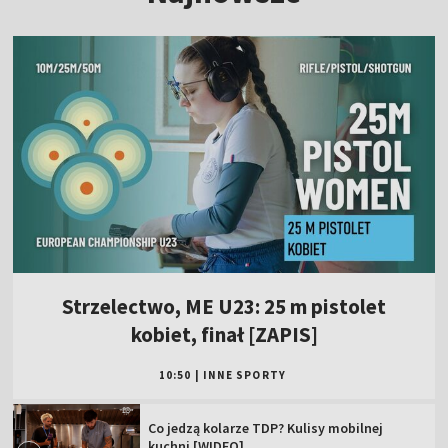
Strzelectwo, ME U23: 25 m pistolet
kobiet, finał [ZAPIS]
10:50
|
INNE SPORTY
Co jedzą kolarze TDP? Kulisy mobilnej
kuchni [WIDEO]