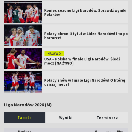
Koniec sezonu Ligi Narodów. Sprawdź wyniki
Polaków
Polacy obronili tytuł w Lidze Narodów! I to po
horrorze!
NA ŻYWO
USA – Polska w finale Ligi Narodów! Śledź
mecz [NA ŻYWO]
Polacy znów w finale Ligi Narodów! O której
dzisiaj mecz?
Liga Narodów 2026 (M)
Tabela
Wyniki
Terminarz
Drużyna
M
+/-
Pkt