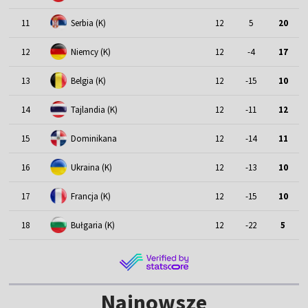
11
Serbia (K)
12
5
20
12
Niemcy (K)
12
-4
17
13
Belgia (K)
12
-15
10
14
Tajlandia (K)
12
-11
12
15
Dominikana
12
-14
11
16
Ukraina (K)
12
-13
10
17
Francja (K)
12
-15
10
18
Bułgaria (K)
12
-22
5
Najnowsze