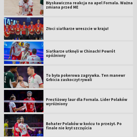
Błyskawiczna reakcja na apel Fornala. Ważna
zmiana przed ME
Złoci siatkarze wreszcie w kraju!
Siatkarze utknęli w Chinach! Powrót
opóźniony
To była pokerowa zagrywka. Ten manewr
Grbicia zaskoczył rywali
Prestiżowy laur dla Fornala. Lider Polaków
wyróżniony
Bohater Polaków w końcu to przeżył. Po
finale nie krył szczęścia