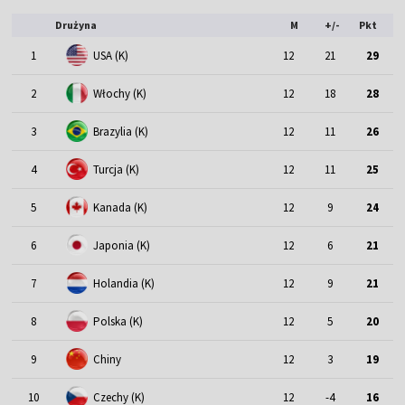
Drużyna
M
+/-
Pkt
1
USA (K)
12
21
29
2
Włochy (K)
12
18
28
3
Brazylia (K)
12
11
26
4
Turcja (K)
12
11
25
5
Kanada (K)
12
9
24
6
Japonia (K)
12
6
21
7
Holandia (K)
12
9
21
8
Polska (K)
12
5
20
9
Chiny
12
3
19
10
Czechy (K)
12
-4
16