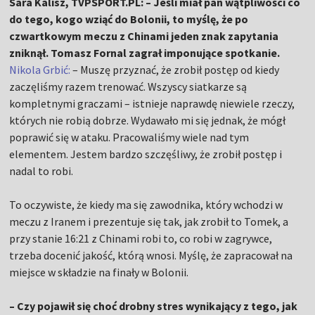
Sara Kalisz, TVPSPORT.PL: – Jeśli miał pan wątpliwości co
do tego, kogo wziąć do Bolonii, to myślę, że po
czwartkowym meczu z Chinami jeden znak zapytania
zniknął. Tomasz Fornal zagrał imponujące spotkanie.
Nikola Grbić:
– Muszę przyznać, że zrobił postęp od kiedy
zaczęliśmy razem trenować. Wszyscy siatkarze są
kompletnymi graczami – istnieje naprawdę niewiele rzeczy,
których nie robią dobrze. Wydawało mi się jednak, że mógł
poprawić się w ataku. Pracowaliśmy wiele nad tym
elementem. Jestem bardzo szczęśliwy, że zrobił postęp i
nadal to robi.
To oczywiste, że kiedy ma się zawodnika, który wchodzi w
meczu z Iranem i prezentuje się tak, jak zrobił to Tomek, a
przy stanie 16:21 z Chinami robi to, co robi w zagrywce,
trzeba docenić jakość, którą wnosi. Myślę, że zapracował na
miejsce w składzie na finały w Bolonii.
– Czy pojawił się choć drobny stres wynikający z tego, jak