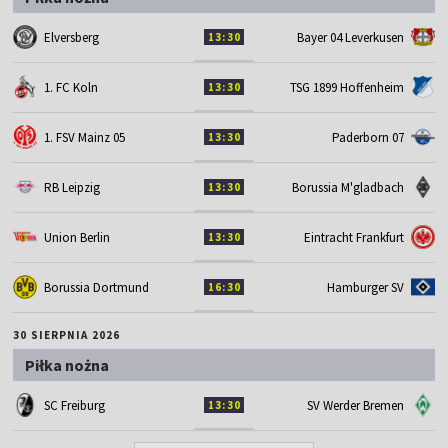
Elversberg
Bayer 04 Leverkusen
13:30
1. FC Koln
TSG 1899 Hoffenheim
13:30
1. FSV Mainz 05
Paderborn 07
13:30
RB Leipzig
Borussia M'gladbach
13:30
Union Berlin
Eintracht Frankfurt
13:30
Borussia Dortmund
Hamburger SV
16:30
30 SIERPNIA 2026
Piłka nożna
SC Freiburg
SV Werder Bremen
13:30