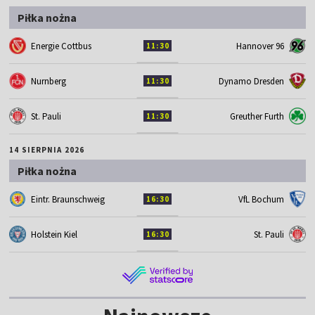
Piłka nożna
Energie Cottbus
Hannover 96
11:30
Nurnberg
Dynamo Dresden
11:30
St. Pauli
Greuther Furth
11:30
14 SIERPNIA 2026
Piłka nożna
Eintr. Braunschweig
VfL Bochum
16:30
Holstein Kiel
St. Pauli
16:30