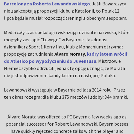
Barcelony za Roberta Lewandowskiego
. Jeśli Bawarczycy
nie zaakceptują propozycji klubu z Katalonii, to Polak 12
lipca będzie musiał rozpocząć treningi z obecnym zespołem.
Media cały czas spekulują i wskazują rozmaite nazwiska, które
mogłyby zastąpić "Lewego" w Bayernie. Jak donosi
dziennikarz Sport1 Kerry Hau, klub z Monachium otrzymał
propozycję zatrudnienia
Alvaro Moraty
,
który latem wrócił
do Atletico po wypożyczeniu do Juventusu
. Mistrzowie
Niemiec szybko odrzucili jednak tę opcję uznając, że Morata
nie jest odpowiednim kandydatem na następcę Polaka.
Lewandowski występuje w Bayernie od lata 2014 roku. Przez
ten okres rozegrał dla klubu 375 meczów i zdobył 344 bramki.
Álvaro Morata was offered to FC Bayern a few weeks ago as
potential successor for Robert Lewandowski. Bayern bosses
have quickly rejected concrete talks with the player and