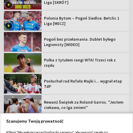
Liga [SKRÓT]
Polonia Bytom – Pogoń Siedlce. Betclic 1
Liga [MECZ]
Pogoń bez przełamania. Dublet byłego
Legionisty [WIDEO]
Polka z tytułem rangi WTA! Trzeci rok z
rzędu
Posłuchał rad Rafała Majki i... wygrał etap
TdP
Rewanż Świątek za Roland Garros. "Jestem
ciekawa, co Iga zmieni"
Szanujemy Twoją prywatność
Kliknij "Akceptuję i przechodzę do serwisu", aby wyrazić zgody na