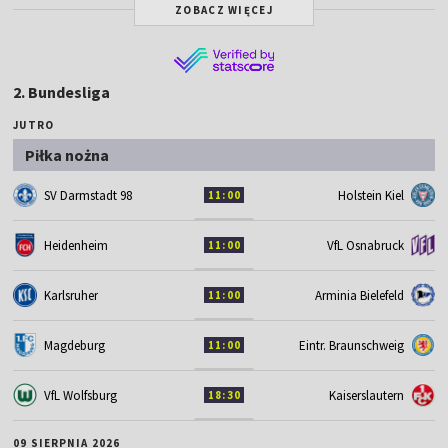
ZOBACZ WIĘCEJ
2. Bundesliga
JUTRO
Piłka nożna
SV Darmstadt 98
Holstein Kiel
11:00
Heidenheim
VfL Osnabruck
11:00
Karlsruher
Arminia Bielefeld
11:00
Magdeburg
Eintr. Braunschweig
11:00
VfL Wolfsburg
Kaiserslautern
18:30
09 SIERPNIA 2026