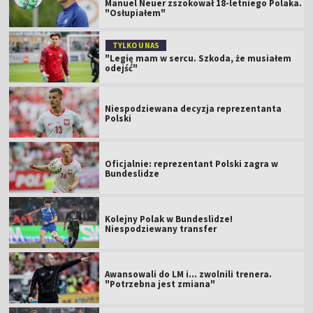
Manuel Neuer zszokował 18-letniego Polaka.
"Osłupiałem"
TYLKO U NAS
"Legię mam w sercu. Szkoda, że musiałem
odejść"
Niespodziewana decyzja reprezentanta
Polski
Oficjalnie: reprezentant Polski zagra w
Bundeslidze
Kolejny Polak w Bundeslidze!
Niespodziewany transfer
Awansowali do LM i... zwolnili trenera.
"Potrzebna jest zmiana"