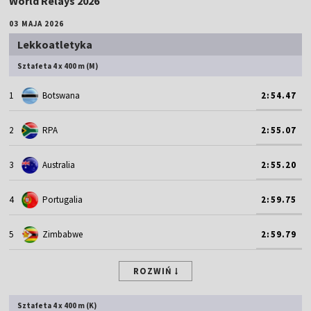
World Relays 2026
03 MAJA 2026
Lekkoatletyka
Sztafeta 4 x 400 m (M)
1
Botswana
2:54.47
2
RPA
2:55.07
3
Australia
2:55.20
4
Portugalia
2:59.75
5
Zimbabwe
2:59.79
ROZWIŃ
Sztafeta 4 x 400 m (K)