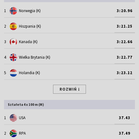
1
Norwegia (K)
3:20.96
2
Hiszpania (K)
3:21.25
3
Kanada (K)
3:22.66
4
Wielka Brytania (K)
3:22.77
5
Holandia (K)
3:23.12
ROZWIŃ
Sztafeta 4 x 100 m (M)
1
USA
37.43
2
RPA
37.49