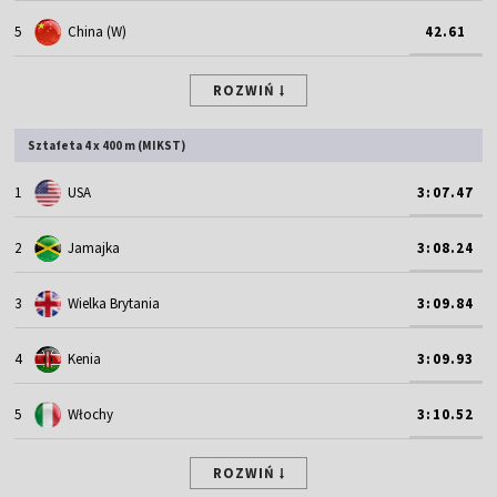
5
China (W)
42.61
ROZWIŃ
Sztafeta 4 x 400 m (MIKST)
1
USA
3:07.47
2
Jamajka
3:08.24
3
Wielka Brytania
3:09.84
4
Kenia
3:09.93
5
Włochy
3:10.52
ROZWIŃ