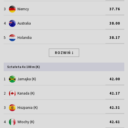
3
Niemcy
37.76
4
Australia
38.00
5
Holandia
38.17
ROZWIŃ
Sztafeta 4 x 100 m (K)
1
Jamajka (K)
42.00
2
Kanada (K)
42.17
3
Hiszpania (K)
42.31
4
Włochy (K)
42.61