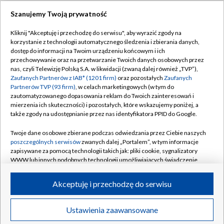
TVP
Szanujemy Twoją prywatność
Abonament TVP
Regulamin TVP
Kliknij "Akceptuję i przechodzę do serwisu", aby wyrazić zgody na
Polityka prywatności
Sklep TVP
korzystanie z technologii automatycznego śledzenia i zbierania danych,
dostęp do informacji na Twoim urządzeniu końcowym i ich
Biuro Reklamy
Moje zgody
przechowywanie oraz na przetwarzanie Twoich danych osobowych przez
nas, czyli Telewizję Polską S.A. w likwidacji (zwaną dalej również „TVP”),
Oferta Handlowa
Biuro reklamy
Zaufanych Partnerów z IAB* (1201 firm)
oraz pozostałych
Zaufanych
Partnerów TVP (93 firm)
, w celach marketingowych (w tym do
Telegazeta ogłoszenia
Kontakt
zautomatyzowanego dopasowania reklam do Twoich zainteresowań i
Emisja w TVP
mierzenia ich skuteczności) i pozostałych, które wskazujemy poniżej, a
także zgody na udostępnianie przez nas identyfikatora PPID do Google.
Kanały
Rada Programowa
Twoje dane osobowe zbierane podczas odwiedzania przez Ciebie naszych
Ogłoszenia przetargowe
poszczególnych serwisów
zwanych dalej „Portalem”, w tym informacje
©2026 Telewizja Polska Spółka Akcyjna w likwidacji
zapisywane za pomocą technologii takich jak: pliki cookie, sygnalizatory
Akademia Telewizyjna
WWW lub innych podobnych technologii umożliwiających świadczenie
Informacje o nadawcy
dopasowanych i bezpiecznych usług, personalizację treści oraz reklam,
udostępnianie funkcji mediów społecznościowych oraz analizowanie
Akceptuję i przechodzę do serwisu
Centrum informacji TVP
ruchu w Internecie.
System NOS
Twoje dane osobowe zbierane podczas odwiedzania przez Ciebie
Ustawienia zaawansowane
News
Transmisje
Wideo
Więcej
poszczególnych serwisów
na Portalu, takie jak adresy IP, identyfikatory
Zgłoś program (ROPAT)
Twoich urządzeń końcowych i identyfikatory plików cookie, informacje o