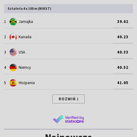
Sztafeta 4 x 100 m (MIKST)
1
Jamajka
39.62
2
Kanada
40.23
3
USA
40.33
4
Niemcy
40.52
5
Hiszpania
41.05
ROZWIŃ