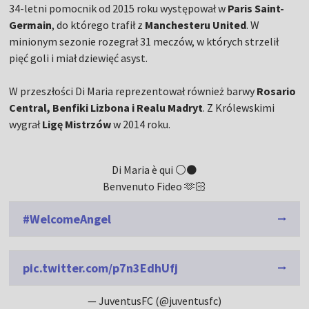
34-letni pomocnik od 2015 roku występował w
Paris Saint-
Germain
, do którego trafił z
Manchesteru United
. W
minionym sezonie rozegrał 31 meczów, w których strzelił
pięć goli i miał dziewięć asyst.
W przeszłości Di Maria reprezentował również barwy
Rosario
Central, Benfiki Lizbona i Realu Madryt
. Z Królewskimi
wygrał
Ligę Mistrzów
w 2014 roku.
Di Maria è qui ⚪️⚫️
Benvenuto Fideo 🫶🏻
#WelcomeAngel
pic.twitter.com/p7n3EdhUfj
— JuventusFC (@juventusfc)