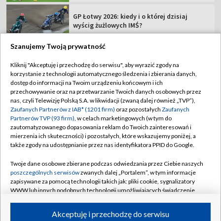
GP Łotwy 2026: kiedy i o której dzisiaj
wyścig żużlowych IMŚ?
Szanujemy Twoją prywatność
Kliknij "Akceptuję i przechodzę do serwisu", aby wyrazić zgody na
korzystanie z technologii automatycznego śledzenia i zbierania danych,
TVP
dostęp do informacji na Twoim urządzeniu końcowym i ich
przechowywanie oraz na przetwarzanie Twoich danych osobowych przez
Abonament TVP
Regulamin TVP
nas, czyli Telewizję Polską S.A. w likwidacji (zwaną dalej również „TVP”),
Polityka prywatności
Sklep TVP
Zaufanych Partnerów z IAB* (1201 firm)
oraz pozostałych
Zaufanych
Partnerów TVP (93 firm)
, w celach marketingowych (w tym do
Biuro Reklamy
Moje zgody
zautomatyzowanego dopasowania reklam do Twoich zainteresowań i
mierzenia ich skuteczności) i pozostałych, które wskazujemy poniżej, a
Oferta Handlowa
Biuro reklamy
także zgody na udostępnianie przez nas identyfikatora PPID do Google.
Telegazeta ogłoszenia
Kontakt
Twoje dane osobowe zbierane podczas odwiedzania przez Ciebie naszych
Emisja w TVP
poszczególnych serwisów
zwanych dalej „Portalem”, w tym informacje
zapisywane za pomocą technologii takich jak: pliki cookie, sygnalizatory
Kanały
Rada Programowa
WWW lub innych podobnych technologii umożliwiających świadczenie
dopasowanych i bezpiecznych usług, personalizację treści oraz reklam,
Ogłoszenia przetargowe
udostępnianie funkcji mediów społecznościowych oraz analizowanie
©2026 Telewizja Polska Spółka Akcyjna w likwidacji
Akceptuję i przechodzę do serwisu
ruchu w Internecie.
Akademia Telewizyjna