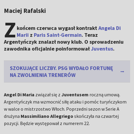
Maciej Rafalski
Z
końcem czerwca wygasł kontrakt
Angela Di
Marii
z
Paris Saint-Germain
. Teraz
Argentyńczyk znalazł nowy klub. O sprowadzeniu
zawodnika oficjalnie poinformował
Juventus
.
SZOKUJĄCE LICZBY. PSG WYDAŁO FORTUNĘ
NA ZWOLNIENIA TRENERÓW
Angel Di Maria
związał się z
Juventusem
roczną umową.
Argentyńczyk ma wzmocnić siłę ataku i pomóc turyńczykom
w walce o mistrzostwo Włoch. Poprzedni sezon w Serie A
drużyna
Massimiliano Allegriego
skończyła na czwartej
pozycji. Będzie występował z numerem 22.