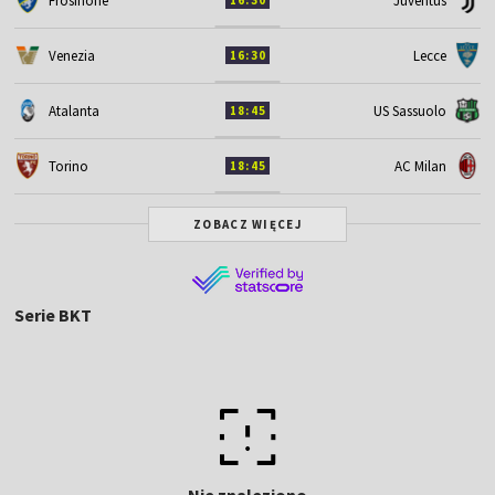
Frosinone
Juventus
16:30
Venezia
Lecce
16:30
Atalanta
US Sassuolo
18:45
Torino
AC Milan
18:45
ZOBACZ WIĘCEJ
Serie BKT
Nie znaleziono