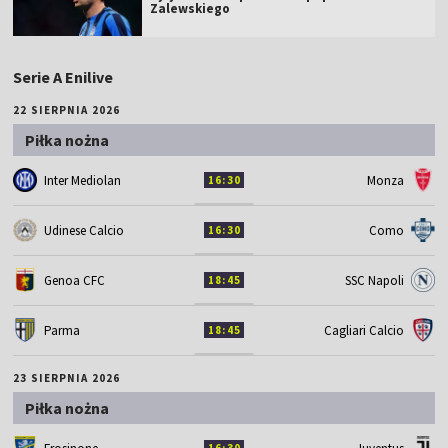
Zalewskiego
Serie A Enilive
22 SIERPNIA 2026
Piłka nożna
Inter Mediolan
Monza
16:30
Udinese Calcio
Como
16:30
Genoa CFC
SSC Napoli
18:45
Parma
Cagliari Calcio
18:45
23 SIERPNIA 2026
Piłka nożna