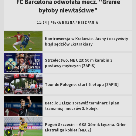
FC Barcelona odwołała mecz. "Granie
byłoby niewłaściwe"
11:24
|
PIŁKA NOŻNA
/
HISZPANIA
Kontrowersja w Krakowie. Jasny i oczywisty
błąd sędziów Ekstraklasy
Strzelectwo, ME U23: 50 m karabin 3
postawy mężczyzn [ZAPIS]
Tour de Pologne: start 6. etapu [ZAPIS]
Betclic 1 Liga: sprawdź terminarz i plan
transmisji meczów 3. kolejki
Pogoń Szczecin – GKS Górnik Łęczna. Orlen
Ekstraliga kobiet [MECZ]