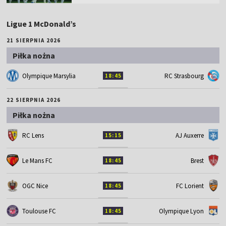
Ligue 1 McDonald’s
21 SIERPNIA 2026
Piłka nożna
Olympique Marsylia
RC Strasbourg
18:45
22 SIERPNIA 2026
Piłka nożna
RC Lens
AJ Auxerre
15:15
Le Mans FC
Brest
18:45
OGC Nice
FC Lorient
18:45
Toulouse FC
Olympique Lyon
18:45