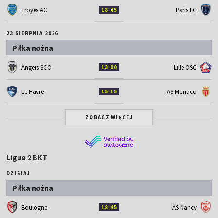
Troyes AC
Paris FC
18:45
23 SIERPNIA 2026
Piłka nożna
Angers SCO
Lille OSC
13:00
Le Havre
AS Monaco
15:15
ZOBACZ WIĘCEJ
Ligue 2 BKT
DZISIAJ
Piłka nożna
Boulogne
AS Nancy
18:45