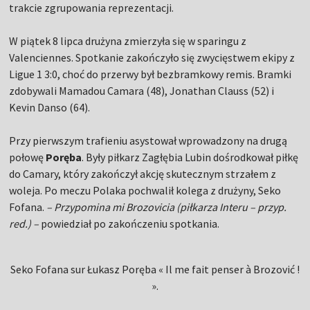
trakcie zgrupowania reprezentacji.
W piątek 8 lipca drużyna zmierzyła się w sparingu z
Valenciennes. Spotkanie zakończyło się zwycięstwem ekipy z
Ligue 1 3:0, choć do przerwy był bezbramkowy remis. Bramki
zdobywali Mamadou Camara (48), Jonathan Clauss (52) i
Kevin Danso (64).
Przy pierwszym trafieniu asystował wprowadzony na drugą
połowę
Poręba
. Były piłkarz Zagłębia Lubin dośrodkował piłkę
do Camary, który zakończył akcję skutecznym strzałem z
woleja. Po meczu Polaka pochwalił kolega z drużyny, Seko
Fofana.
– Przypomina mi Brozovicia (piłkarza Interu – przyp.
red.) –
powiedział po zakończeniu spotkania.
Seko Fofana sur Łukasz Poręba « Il me fait penser à Brozović !
».