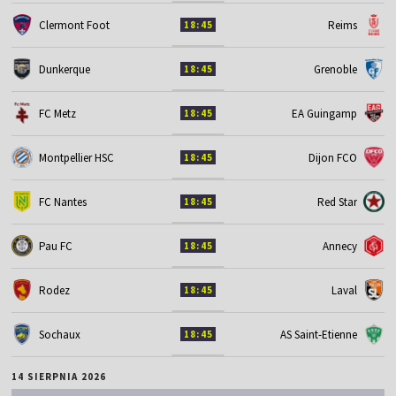
Clermont Foot
Reims
18:45
Dunkerque
Grenoble
18:45
FC Metz
EA Guingamp
18:45
Montpellier HSC
Dijon FCO
18:45
FC Nantes
Red Star
18:45
Pau FC
Annecy
18:45
Rodez
Laval
18:45
Sochaux
AS Saint-Etienne
18:45
14 SIERPNIA 2026