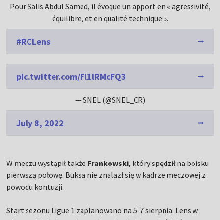
Pour Salis Abdul Samed, il évoque un apport en « agressivité,
équilibre, et en qualité technique ».
#RCLens
pic.twitter.com/Fl1lRMcFQ3
— SNEL (@SNEL_CR)
July 8, 2022
W meczu wystąpił także
Frankowski
, który spędził na boisku
pierwszą połowę. Buksa nie znalazł się w kadrze meczowej z
powodu kontuzji.
Start sezonu Ligue 1 zaplanowano na 5-7 sierpnia. Lens w