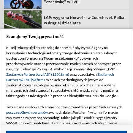
"czasówkę" w TVP!
LGP: wygrana Norweżki w Courchevel. Polka
w drugiej dziesiątce
Szanujemy Twoją prywatność
Kliknij "Akceptuję i przechodzę do serwisu", aby wyrazić zgody na
korzystanie z technologii automatycznego śledzenia i zbierania danych,
TVP
dostęp do informacji na Twoim urządzeniu końcowym i ich
Abonament TVP
Regulamin TVP
przechowywanie oraz na przetwarzanie Twoich danych osobowych przez
nas, czyli Telewizję Polską S.A. w likwidacji (zwaną dalej również „TVP”),
Polityka prywatności
Sklep TVP
Zaufanych Partnerów z IAB* (1201 firm)
oraz pozostałych
Zaufanych
Partnerów TVP (93 firm)
, w celach marketingowych (w tym do
Biuro Reklamy
Moje zgody
zautomatyzowanego dopasowania reklam do Twoich zainteresowań i
mierzenia ich skuteczności) i pozostałych, które wskazujemy poniżej, a
Oferta Handlowa
Biuro reklamy
także zgody na udostępnianie przez nas identyfikatora PPID do Google.
Telegazeta ogłoszenia
Kontakt
Twoje dane osobowe zbierane podczas odwiedzania przez Ciebie naszych
Emisja w TVP
poszczególnych serwisów
zwanych dalej „Portalem”, w tym informacje
zapisywane za pomocą technologii takich jak: pliki cookie, sygnalizatory
Kanały
Rada Programowa
WWW lub innych podobnych technologii umożliwiających świadczenie
dopasowanych i bezpiecznych usług, personalizację treści oraz reklam,
Ogłoszenia przetargowe