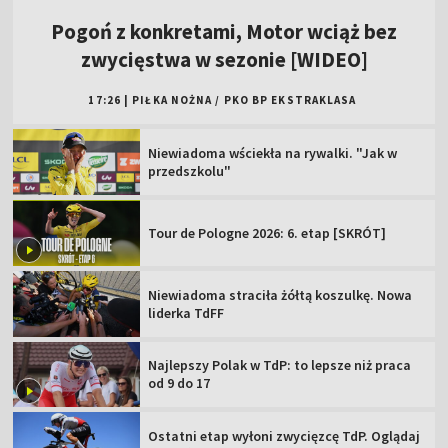
Pogoń z konkretami, Motor wciąż bez
zwycięstwa w sezonie [WIDEO]
17:26
|
PIŁKA NOŻNA
/
PKO BP EKSTRAKLASA
Niewiadoma wściekła na rywalki. "Jak w
przedszkolu"
Tour de Pologne 2026: 6. etap [SKRÓT]
Niewiadoma straciła żółtą koszulkę. Nowa
liderka TdFF
Najlepszy Polak w TdP: to lepsze niż praca
od 9 do 17
Ostatni etap wyłoni zwycięzcę TdP. Oglądaj