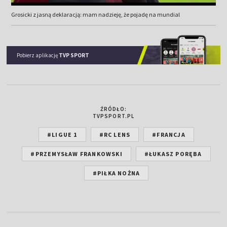
Grosicki z jasną deklaracją: mam nadzieję, że pojadę na mundial
Pobierz aplikację
TVP SPORT
ŹRÓDŁO:
TVPSPORT.PL
#LIGUE 1
#RC LENS
#FRANCJA
#PRZEMYSŁAW FRANKOWSKI
#ŁUKASZ PORĘBA
#PIŁKA NOŻNA