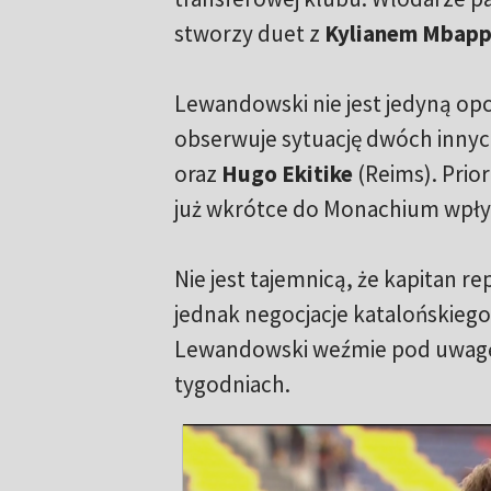
stworzy duet z
Kylianem Mbap
Lewandowski nie jest jedyną op
obserwuje sytuację dwóch innyc
oraz
Hugo Ekitike
(Reims). Prior
już wkrótce do Monachium wpłyn
Nie jest tajemnicą, że kapitan rep
jednak negocjacje katalońskieg
Lewandowski weźmie pod uwagę t
tygodniach.