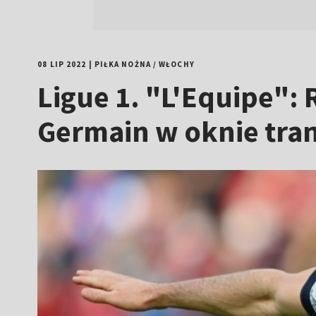
08 LIP 2022
|
PIŁKA NOŻNA
/
WŁOCHY
Ligue 1. "L'Equipe":
Germain w oknie tr