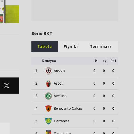
Serie BKT
Tabela
Wyniki
Terminarz
Drużyna
M
+/-
Pkt
1
Arezzo
0
0
0
2
Ascoli
0
0
0
3
Avellino
0
0
0
4
Benevento Calcio
0
0
0
5
Carrarese
0
0
0
6
Catanzaro
0
0
0