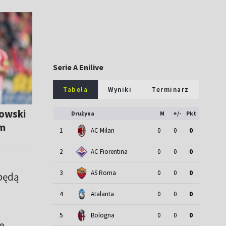
Serie A Enilive
Tabela
Wyniki
Terminarz
dowski
Drużyna
M
+/-
Pkt
em
1
AC Milan
0
0
0
2
AC Fiorentina
0
0
0
3
AS Roma
0
0
0
 będą
4
Atalanta
0
0
0
5
Bologna
0
0
0
e