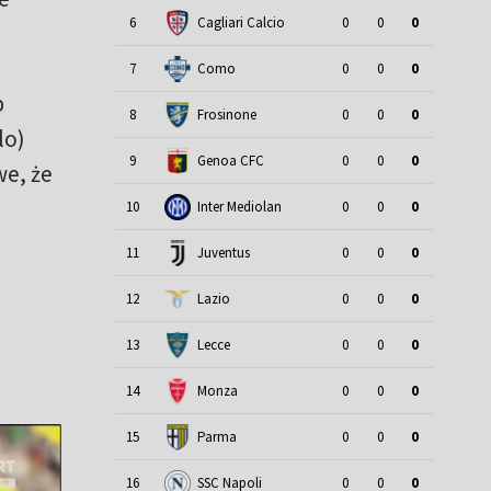
6
Cagliari Calcio
0
0
0
7
Como
0
0
0
b
8
Frosinone
0
0
0
lo)
9
Genoa CFC
0
0
0
we, że
10
Inter Mediolan
0
0
0
11
Juventus
0
0
0
i
12
Lazio
0
0
0
13
Lecce
0
0
0
14
Monza
0
0
0
15
Parma
0
0
0
16
SSC Napoli
0
0
0