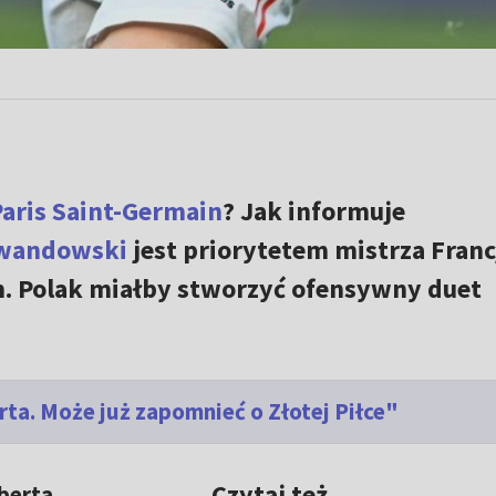
aris Saint-Germain
? Jak informuje
ewandowski
jest priorytetem mistrza Franc
. Polak miałby stworzyć ofensywny duet
a. Może już zapomnieć o Złotej Piłce"
Czytaj też
berta