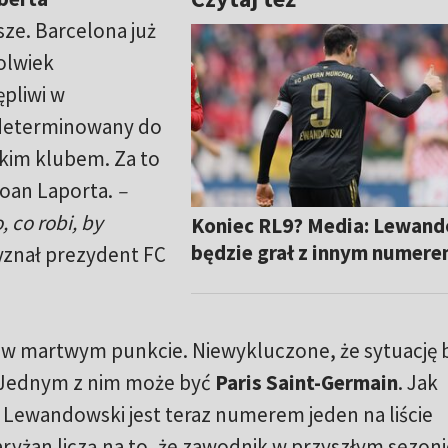
sze. Barcelona już
olwiek
pliwi w
 zdeterminowany do
skim klubem. Za to
oan Laporta.
–
 co robi, by
Koniec RL9? Media: Lewan
będzie grał z innym numer
znał prezydent FC
ią w martwym punkcie. Niewykluczone, że sytuację
. Jednym z nim może być
Paris Saint-Germain
. Jak
e Lewandowski jest teraz numerem jeden na liście
ryżan liczą na to, że zawodnik w przyszłym sezoni