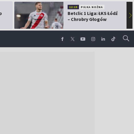
12:15
PIŁKA NOŻNA
p
Betclic 1 Liga: ŁKS Łódź
▶
– Chrobry Głogów