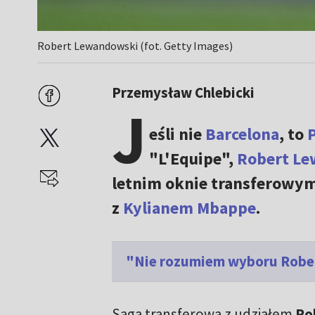
Robert Lewandowski (fot. Getty Images)
Przemysław Chlebicki
J
eśli nie
Barcelona
, to
P
"L'Equipe",
Robert L
letnim oknie transferowym
z
Kylianem Mbappe
.
"Nie rozumiem wyboru Robert
Saga transferowa z udziałem
Ro