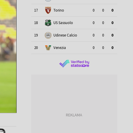
17
Torino
0
0
0
18
US Sassuolo
0
0
0
19
Udinese Calcio
0
0
0
20
Venezia
0
0
0