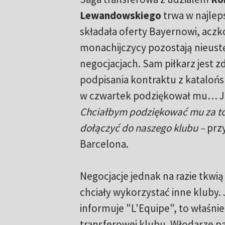
Lewandowskiego
trwa w najlep
składała oferty Bayernowi, aczk
monachijczycy pozostają nieustę
negocjacjach. Sam piłkarz jest
podpisania kontraktu z kataloń
w czwartek podziękował mu… J
Chciałbym podziękować mu za to,
dołączyć do naszego klubu –
przy
Barcelona.
Negocjacje jednak na razie tkw
chciały wykorzystać inne kluby
informuje "L'Equipe", to właśni
transferowej klubu. Włodarze pa