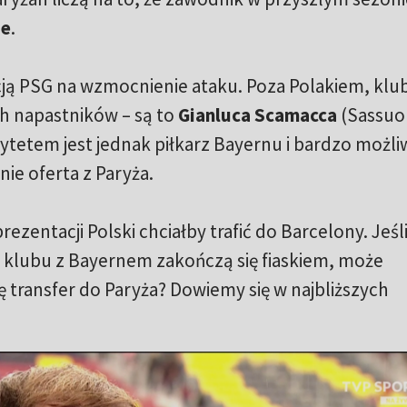
pe
.
cją PSG na wzmocnienie ataku. Poza Polakiem, klu
h napastników – są to
Gianluca Scamacca
(Sassuo
ytetem jest jednak piłkarz Bayernu i bardzo możli
ie oferta z Paryża.
rezentacji Polski chciałby trafić do Barcelony. Jeśl
o klubu z Bayernem zakończą się fiaskiem, może
ransfer do Paryża? Dowiemy się w najbliższych