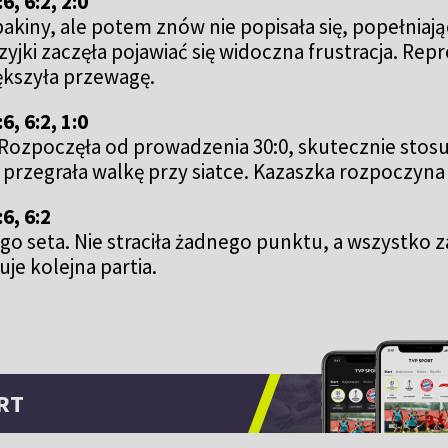
, 6:2, 2:0
akiny, ale potem znów nie popisała się, popełniają
ezyjki zaczęła pojawiać się widoczna frustracja. 
kszyła przewagę.
, 6:2, 1:0
 Rozpoczęła od prowadzenia 30:0, skutecznie stosu
30 przegrała walkę przy siatce. Kazaszka rozpoczyn
6, 6:2
go seta. Nie straciła żadnego punktu, a wszystko
je kolejna partia.
RT