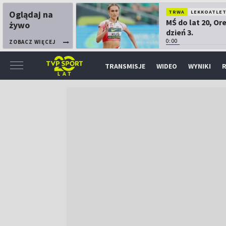
Oglądaj na
TRWA
LEKKOATLE
MŚ do lat 20, Or
żywo
dzień 3.
0:00
ZOBACZ WIĘCEJ
TRANSMISJE
WIDEO
WYNIKI
R