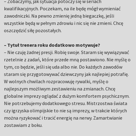
– Zobaczymy, jak sytuacja potoczy się w seriach
kwalifikacyjnych. Poczekam, na ile będę mógł wymieniać
zawodniczki. Na pewno zmienię jedną biegaczkę, jeśli
wszystkie będą w pełnym zdrowiu i nic się nie zmieni. Chcę
oszczędzić siłę pozostałych.
– Tytuł trenera roku dodatkowo motywuje?
– Nie czuję żadnej presji. Robię swoje. Staram się wywiązywać
rzetelnie z zadań, które przede mną postawiono. Nie myślę o
tym, co będzie, jeśli się uda albo nie. Do każdych zawodów
staram się przygotowywać dziewczyny jak najlepiej potrafię.
W wolnych chwilach rozpracowuję rywalki, myślę o
najlepszym możliwym zestawieniu na zmianach. Chcę
globalne imprezy oglądać z dużym komfortem psychicznym.
Nie potrzebujemy dodatkowego stresu. Mistrzostwa świata
czy igrzyska olimpijskie to nie są imprezy, w trakcie których
można ryzykować i tracić energię na nerwy. Zamartwianie
zostawiam z boku.