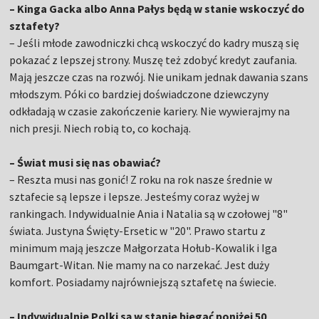
– Kinga Gacka albo Anna Pałys będą w stanie wskoczyć do
sztafety?
– Jeśli młode zawodniczki chcą wskoczyć do kadry muszą się
pokazać z lepszej strony. Muszę też zdobyć kredyt zaufania.
Mają jeszcze czas na rozwój. Nie unikam jednak dawania szans
młodszym. Póki co bardziej doświadczone dziewczyny
odkładają w czasie zakończenie kariery. Nie wywierajmy na
nich presji. Niech robią to, co kochają.
– Świat musi się nas obawiać?
– Reszta musi nas gonić! Z roku na rok nasze średnie w
sztafecie są lepsze i lepsze. Jesteśmy coraz wyżej w
rankingach. Indywidualnie Ania i Natalia są w czołowej "8"
świata. Justyna Święty-Ersetic w "20". Prawo startu z
minimum mają jeszcze Małgorzata Hołub-Kowalik i Iga
Baumgart-Witan. Nie mamy na co narzekać. Jest duży
komfort. Posiadamy najrówniejszą sztafetę na świecie.
– Indywidualnie Polki są w stanie biegać poniżej 50