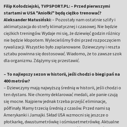
Filip Kołodziejski, TVPSPORT.PL: – Przed pierwszymi
startami w USA "Aniołki" będą ciężko trenować?
Aleksander Matusiński:
– Pozostały nam ostatnie szlify i
aklimatyzacja do strefy klimatycznej i czasowej. Nie będzie
ciężkich treningów. Wydaje mi się, że dziewięć godzin różnicy
nie będzie kłopotem. Wylecieliśmy 9 dni przed rozpoczęciem
rywalizacji. Wszystko było zaplanowane. Dziewczyny i reszta
sztabu powinna się dostosować. Wiadomo, że to zawsze szok
dla organizmu. Zdążymy się przestawić.
– To najlepszy sezon w historii, jeśli chodzi o biegi pań na
400 metrów?
– Dziewczyny mają najwyższą średnią w historii, jeśli chodzi o
ten dystans. Nie chcemy deklarować medali, ale panie czują
się mocne. Najpierw jednak trzeba przejść eliminacje,
półfinały. Mamy trzecią średnią z czasów. Przed nami są
Amerykanki i Jamajki. Skład USA wzmocni się jeszcze o
płotkarkę, dwustumetrówkę i ośmiusetmetrówkę. Aktualne