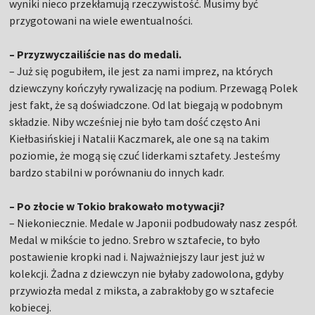
wyniki nieco przekłamują rzeczywistość. Musimy być
przygotowani na wiele ewentualności.
– Przyzwyczailiście nas do medali.
– Już się pogubiłem, ile jest za nami imprez, na których
dziewczyny kończyły rywalizację na podium. Przewagą Polek
jest fakt, że są doświadczone. Od lat biegają w podobnym
składzie. Niby wcześniej nie było tam dość często Ani
Kiełbasińskiej i Natalii Kaczmarek, ale one są na takim
poziomie, że mogą się czuć liderkami sztafety. Jesteśmy
bardzo stabilni w porównaniu do innych kadr.
– Po złocie w Tokio brakowało motywacji?
– Niekoniecznie. Medale w Japonii podbudowały nasz zespół.
Medal w mikście to jedno. Srebro w sztafecie, to było
postawienie kropki nad i. Najważniejszy laur jest już w
kolekcji. Żadna z dziewczyn nie byłaby zadowolona, gdyby
przywiozła medal z miksta, a zabrakłoby go w sztafecie
kobiecej.