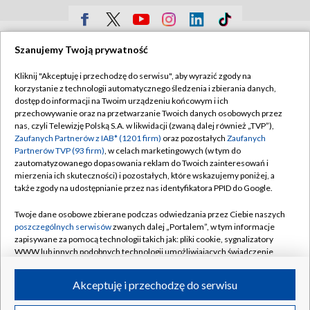
TVP
Szanujemy Twoją prywatność
Abonament TVP
Regulamin TVP
Kliknij "Akceptuję i przechodzę do serwisu", aby wyrazić zgody na
Polityka prywatności
Sklep TVP
korzystanie z technologii automatycznego śledzenia i zbierania danych,
dostęp do informacji na Twoim urządzeniu końcowym i ich
Biuro Reklamy
Moje zgody
przechowywanie oraz na przetwarzanie Twoich danych osobowych przez
nas, czyli Telewizję Polską S.A. w likwidacji (zwaną dalej również „TVP”),
Oferta Handlowa
Biuro reklamy
Zaufanych Partnerów z IAB* (1201 firm)
oraz pozostałych
Zaufanych
Partnerów TVP (93 firm)
, w celach marketingowych (w tym do
Telegazeta ogłoszenia
Kontakt
zautomatyzowanego dopasowania reklam do Twoich zainteresowań i
Emisja w TVP
mierzenia ich skuteczności) i pozostałych, które wskazujemy poniżej, a
także zgody na udostępnianie przez nas identyfikatora PPID do Google.
Kanały
Rada Programowa
Twoje dane osobowe zbierane podczas odwiedzania przez Ciebie naszych
Ogłoszenia przetargowe
poszczególnych serwisów
zwanych dalej „Portalem”, w tym informacje
©2026 Telewizja Polska Spółka Akcyjna w likwidacji
zapisywane za pomocą technologii takich jak: pliki cookie, sygnalizatory
Akademia Telewizyjna
WWW lub innych podobnych technologii umożliwiających świadczenie
Informacje o nadawcy
dopasowanych i bezpiecznych usług, personalizację treści oraz reklam,
udostępnianie funkcji mediów społecznościowych oraz analizowanie
Akceptuję i przechodzę do serwisu
Centrum informacji TVP
ruchu w Internecie.
System NOS