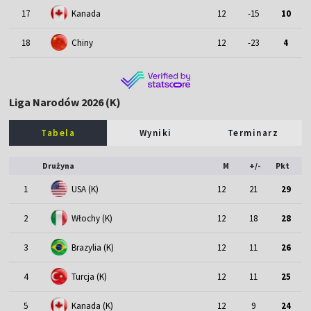
17
Kanada
12
-15
10
18
Chiny
12
-23
4
Liga Narodów 2026 (K)
Tabela
Wyniki
Terminarz
Drużyna
M
+/-
Pkt
1
USA (K)
12
21
29
2
Włochy (K)
12
18
28
3
Brazylia (K)
12
11
26
4
Turcja (K)
12
11
25
5
Kanada (K)
12
9
24