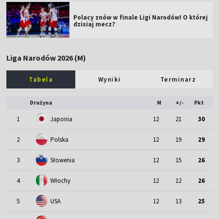
Polacy znów w finale Ligi Narodów! O której
dzisiaj mecz?
Liga Narodów 2026 (M)
Tabela
Wyniki
Terminarz
Drużyna
M
+/-
Pkt
1
Japonia
12
21
30
2
Polska
12
19
29
3
Słowenia
12
15
26
4
Włochy
12
12
26
5
USA
12
13
25