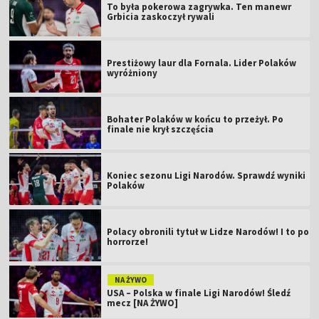
To była pokerowa zagrywka. Ten manewr
Grbicia zaskoczył rywali
Prestiżowy laur dla Fornala. Lider Polaków
wyróżniony
Bohater Polaków w końcu to przeżył. Po
finale nie krył szczęścia
Koniec sezonu Ligi Narodów. Sprawdź wyniki
Polaków
Polacy obronili tytuł w Lidze Narodów! I to po
horrorze!
NA ŻYWO
USA – Polska w finale Ligi Narodów! Śledź
mecz [NA ŻYWO]