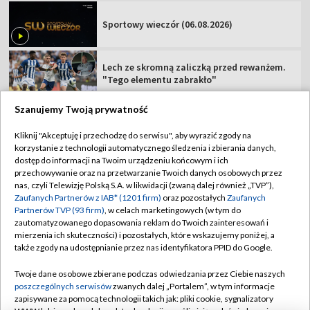
Sportowy wieczór (06.08.2026)
Lech ze skromną zaliczką przed rewanżem.
"Tego elementu zabrakło"
Szanujemy Twoją prywatność
Kliknij "Akceptuję i przechodzę do serwisu", aby wyrazić zgody na
korzystanie z technologii automatycznego śledzenia i zbierania danych,
TVP
dostęp do informacji na Twoim urządzeniu końcowym i ich
przechowywanie oraz na przetwarzanie Twoich danych osobowych przez
Abonament TVP
Regulamin TVP
nas, czyli Telewizję Polską S.A. w likwidacji (zwaną dalej również „TVP”),
Polityka prywatności
Sklep TVP
Zaufanych Partnerów z IAB* (1201 firm)
oraz pozostałych
Zaufanych
Partnerów TVP (93 firm)
, w celach marketingowych (w tym do
Biuro Reklamy
Moje zgody
zautomatyzowanego dopasowania reklam do Twoich zainteresowań i
mierzenia ich skuteczności) i pozostałych, które wskazujemy poniżej, a
Oferta Handlowa
Biuro reklamy
także zgody na udostępnianie przez nas identyfikatora PPID do Google.
Telegazeta ogłoszenia
Kontakt
Twoje dane osobowe zbierane podczas odwiedzania przez Ciebie naszych
Emisja w TVP
poszczególnych serwisów
zwanych dalej „Portalem”, w tym informacje
zapisywane za pomocą technologii takich jak: pliki cookie, sygnalizatory
Kanały
Rada Programowa