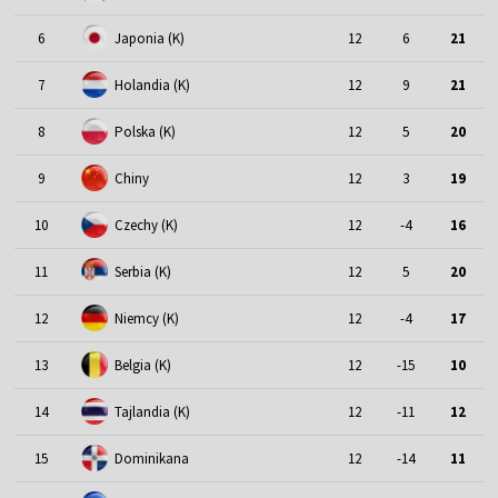
6
Japonia (K)
12
6
21
7
Holandia (K)
12
9
21
8
Polska (K)
12
5
20
9
Chiny
12
3
19
10
Czechy (K)
12
-4
16
11
Serbia (K)
12
5
20
12
Niemcy (K)
12
-4
17
13
Belgia (K)
12
-15
10
14
Tajlandia (K)
12
-11
12
15
Dominikana
12
-14
11