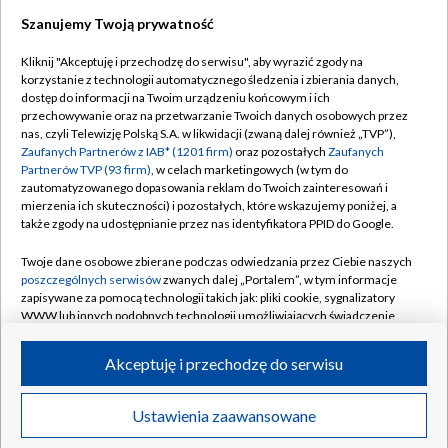
TVP
Szanujemy Twoją prywatność
Abonament TVP
Regulamin TVP
Kliknij "Akceptuję i przechodzę do serwisu", aby wyrazić zgody na
Polityka prywatności
Sklep TVP
korzystanie z technologii automatycznego śledzenia i zbierania danych,
dostęp do informacji na Twoim urządzeniu końcowym i ich
Biuro Reklamy
Moje zgody
przechowywanie oraz na przetwarzanie Twoich danych osobowych przez
nas, czyli Telewizję Polską S.A. w likwidacji (zwaną dalej również „TVP”),
Oferta Handlowa
Biuro reklamy
Zaufanych Partnerów z IAB* (1201 firm)
oraz pozostałych
Zaufanych
Partnerów TVP (93 firm)
, w celach marketingowych (w tym do
Telegazeta ogłoszenia
Kontakt
zautomatyzowanego dopasowania reklam do Twoich zainteresowań i
Emisja w TVP
mierzenia ich skuteczności) i pozostałych, które wskazujemy poniżej, a
także zgody na udostępnianie przez nas identyfikatora PPID do Google.
Kanały
Rada Programowa
Twoje dane osobowe zbierane podczas odwiedzania przez Ciebie naszych
Ogłoszenia przetargowe
poszczególnych serwisów
zwanych dalej „Portalem”, w tym informacje
©2026 Telewizja Polska Spółka Akcyjna w likwidacji
zapisywane za pomocą technologii takich jak: pliki cookie, sygnalizatory
Akademia Telewizyjna
WWW lub innych podobnych technologii umożliwiających świadczenie
Informacje o nadawcy
dopasowanych i bezpiecznych usług, personalizację treści oraz reklam,
udostępnianie funkcji mediów społecznościowych oraz analizowanie
Akceptuję i przechodzę do serwisu
Centrum informacji TVP
ruchu w Internecie.
System NOS
Twoje dane osobowe zbierane podczas odwiedzania przez Ciebie
Ustawienia zaawansowane
News
Transmisje
Wideo
Więcej
poszczególnych serwisów
na Portalu, takie jak adresy IP, identyfikatory
Zgłoś program (ROPAT)
Twoich urządzeń końcowych i identyfikatory plików cookie, informacje o