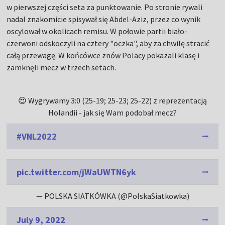
w pierwszej części seta za punktowanie. Po stronie rywali
nadal znakomicie spisywał się Abdel-Aziz, przez co wynik
oscylował w okolicach remisu. W połowie partii biało-
czerwoni odskoczyli na cztery "oczka", aby za chwilę stracić
całą przewagę. W końcówce znów Polacy pokazali klasę i
zamknęli mecz w trzech setach.
😍 Wygrywamy 3:0 (25-19; 25-23; 25-22) z reprezentacją
Holandii - jak się Wam podobał mecz?
#VNL2022
pic.twitter.com/jWaUWTN6yk
— POLSKA SIATKÓWKA (@PolskaSiatkowka)
July 9, 2022