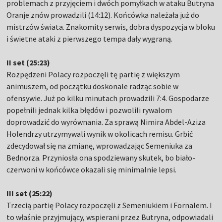
problemach z przyjęciem i dwóch pomyłkach w ataku Butryna
Oranje znów prowadzili (14:12). Końcówka należała już do
mistrzów świata. Znakomity serwis, dobra dyspozycja w bloku
i świetne ataki z pierwszego tempa dały wygraną.
II set (25:23)
Rozpędzeni Polacy rozpoczęli tę partię z większym
animuszem, od początku doskonale radząc sobie w
ofensywie. Już po kilku minutach prowadzili 7:4. Gospodarze
popełnili jednak kilka błędów i pozwolili rywalom
doprowadzić do wyrównania. Za sprawą Nimira Abdel-Aziza
Holendrzy utrzymywali wynik w okolicach remisu. Grbić
zdecydował się na zmianę, wprowadzając Semeniuka za
Bednorza. Przyniosła ona spodziewany skutek, bo biało-
czerwoni w końcówce okazali się minimalnie lepsi.
III set (25:22)
Trzecią partię Polacy rozpoczęli z Semeniukiem i Fornalem. I
to właśnie przyjmujący, wspierani przez Butryna, odpowiadali