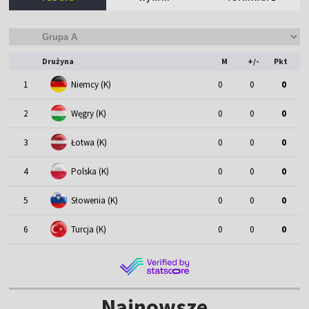
Drużyna
M
+/-
Pkt
1
Niemcy (K)
0
0
0
2
Węgry (K)
0
0
0
3
Łotwa (K)
0
0
0
4
Polska (K)
0
0
0
5
Słowenia (K)
0
0
0
6
Turcja (K)
0
0
0
Najnowsze