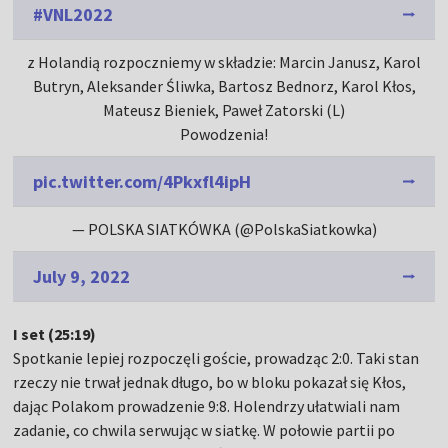
#VNL2022
z Holandią rozpoczniemy w składzie: Marcin Janusz, Karol
Butryn, Aleksander Śliwka, Bartosz Bednorz, Karol Kłos,
Mateusz Bieniek, Paweł Zatorski (L)
Powodzenia!
pic.twitter.com/4Pkxfl4ipH
— POLSKA SIATKÓWKA (@PolskaSiatkowka)
July 9, 2022
I set (25:19)
Spotkanie lepiej rozpoczęli goście, prowadząc 2:0. Taki stan
rzeczy nie trwał jednak długo, bo w bloku pokazał się Kłos,
dając Polakom prowadzenie 9:8. Holendrzy ułatwiali nam
zadanie, co chwila serwując w siatkę. W połowie partii po