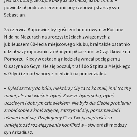
jest tak dobry, że kopie piłkę aż do nieba, aż do chmur
–
powiedział podczas ceremonii pogrzebowej starszy syn
Sebastian.
25 czerwca Kupcewicz był gościem honorowym w Ruciane-
Nida na Mazurach na uroczystościach związanych z
jubileuszem 60-lecia miejscowego klubu, brał także ostatnio
udział w zgrupowaniu z młodymi piłkarzami w Cząstkowie na
Pomorzu. Kiedy w ostatnią niedzielę wracał pociągiem z
Olsztyna do Gdyni źle się poczuł, trafił do Szpitala Miejskiego
w Gdyni i zmarł w nocy z niedzieli na poniedziałek.
–
Byłeś szczery do bólu, niektórzy Cię za to kochali, inni trochę
mniej, ale taki właśnie byłeś. Zawsze byłeś sobą, byłeś
uczciwym i dobrym człowiekiem. Nie było dla Ciebie problemu
zrobić sobie z kimś zdjęcie, zatrzymać się, porozmawiać i
uśmiechnąć się. Dziękujemy Ci za Twoją mądrość i za
umiejętność rozwiązywania konfliktów
– stwierdził młodszy
syn Arkadiusz.