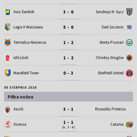
3 - 0
Avia Świdnik
Sandecja N. Sącz
5 - 0
Legia II Warszawa
Świt Szczecin
1 - 2
Termalica Nieciecza
Warta Poznań
1 - 2
ŁKS Łódź
Chrobry Głogów
0 - 3
Mansfield Town
Sheffield United
08 SIERPNIA 2026
Piłka nożna
3 - 1
Ascoli
Rossoblu Potenza
1 - 1
Vicenza
Catania
(k. 3 - 4)