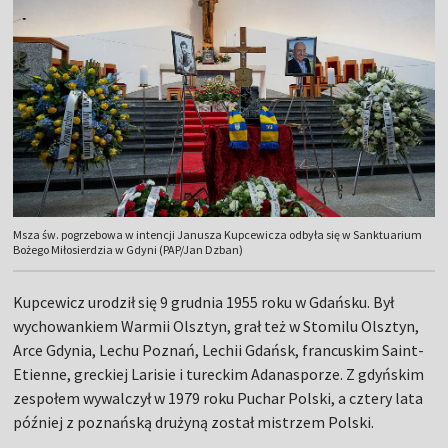
Msza św. pogrzebowa w intencji Janusza Kupcewicza odbyła się w Sanktuarium
Bożego Miłosierdzia w Gdyni (PAP/Jan Dzban)
Kupcewicz urodził się 9 grudnia 1955 roku w Gdańsku. Był
wychowankiem Warmii Olsztyn, grał też w Stomilu Olsztyn,
Arce Gdynia, Lechu Poznań, Lechii Gdańsk, francuskim Saint-
Etienne, greckiej Larisie i tureckim Adanasporze. Z gdyńskim
zespołem wywalczył w 1979 roku Puchar Polski, a cztery lata
później z poznańską drużyną został mistrzem Polski.