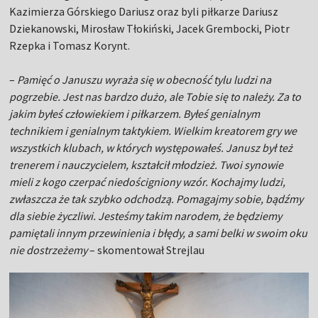
Kazimierza Górskiego Dariusz oraz byli piłkarze Dariusz
Dziekanowski, Mirosław Tłokiński, Jacek Grembocki, Piotr
Rzepka i Tomasz Korynt.
–
Pamięć o Januszu wyraża się w obecność tylu ludzi na
pogrzebie. Jest nas bardzo dużo, ale Tobie się to należy. Za to
jakim byłeś człowiekiem i piłkarzem. Byłeś genialnym
technikiem i genialnym taktykiem. Wielkim kreatorem gry we
wszystkich klubach, w których występowałeś. Janusz był też
trenerem i nauczycielem, kształcił młodzież. Twoi synowie
mieli z kogo czerpać niedościgniony wzór. Kochajmy ludzi,
zwłaszcza że tak szybko odchodzą. Pomagajmy sobie, bądźmy
dla siebie życzliwi. Jesteśmy takim narodem, że będziemy
pamiętali innym przewinienia i błędy, a sami belki w swoim oku
nie dostrzeżemy
– skomentował Strejlau