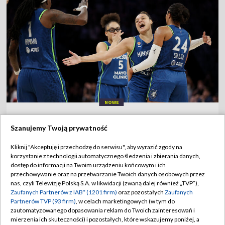
NOWE
Kapitalny wynik Amerykanki. Pobiła
Szanujemy Twoją prywatność
rekord WNBA
Kliknij "Akceptuję i przechodzę do serwisu", aby wyrazić zgody na
6:08
|
KOSZYKÓWKA
korzystanie z technologii automatycznego śledzenia i zbierania danych,
dostęp do informacji na Twoim urządzeniu końcowym i ich
przechowywanie oraz na przetwarzanie Twoich danych osobowych przez
Drągowski zmotywował Widzew? "Liczę, że
nas, czyli Telewizję Polską S.A. w likwidacji (zwaną dalej również „TVP”),
wywiąże się z obietnicy"
Zaufanych Partnerów z IAB* (1201 firm)
oraz pozostałych
Zaufanych
Partnerów TVP (93 firm)
, w celach marketingowych (w tym do
zautomatyzowanego dopasowania reklam do Twoich zainteresowań i
Kolejny gol "Lewego"! Został wybrany
mierzenia ich skuteczności) i pozostałych, które wskazujemy poniżej, a
graczem meczu [WIDEO]