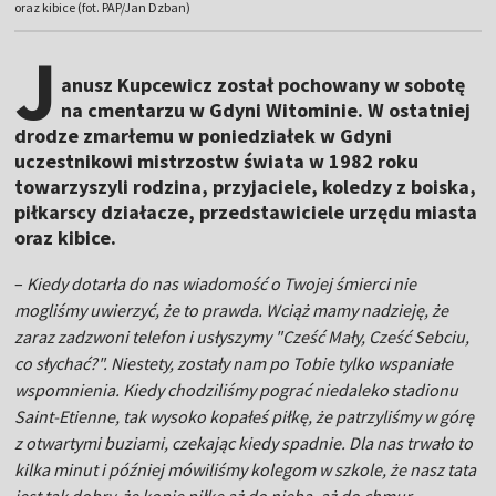
oraz kibice (fot. PAP/Jan Dzban)
J
anusz Kupcewicz został pochowany w sobotę
na cmentarzu w Gdyni Witominie. W ostatniej
drodze zmarłemu w poniedziałek w Gdyni
uczestnikowi mistrzostw świata w 1982 roku
towarzyszyli rodzina, przyjaciele, koledzy z boiska,
piłkarscy działacze, przedstawiciele urzędu miasta
oraz kibice.
–
Kiedy dotarła do nas wiadomość o Twojej śmierci nie
mogliśmy uwierzyć, że to prawda. Wciąż mamy nadzieję, że
zaraz zadzwoni telefon i usłyszymy "Cześć Mały, Cześć Sebciu,
co słychać?". Niestety, zostały nam po Tobie tylko wspaniałe
wspomnienia. Kiedy chodziliśmy pograć niedaleko stadionu
Saint-Etienne, tak wysoko kopałeś piłkę, że patrzyliśmy w górę
z otwartymi buziami, czekając kiedy spadnie. Dla nas trwało to
kilka minut i później mówiliśmy kolegom w szkole, że nasz tata