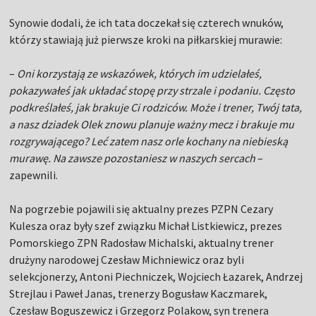
Synowie dodali, że ich tata doczekał się czterech wnuków,
którzy stawiają już pierwsze kroki na piłkarskiej murawie:
–
Oni korzystają ze wskazówek, których im udzielałeś,
pokazywałeś jak układać stopę przy strzale i podaniu. Często
podkreślałeś, jak brakuje Ci rodziców. Może i trener, Twój tata,
a nasz dziadek Olek znowu planuje ważny mecz i brakuje mu
rozgrywającego? Leć zatem nasz orle kochany na niebieską
murawę. Na zawsze pozostaniesz w naszych sercach
–
zapewnili.
Na pogrzebie pojawili się aktualny prezes PZPN Cezary
Kulesza oraz były szef związku Michał Listkiewicz, prezes
Pomorskiego ZPN Radosław Michalski, aktualny trener
drużyny narodowej Czesław Michniewicz oraz byli
selekcjonerzy, Antoni Piechniczek, Wojciech Łazarek, Andrzej
Strejlau i Paweł Janas, trenerzy Bogusław Kaczmarek,
Czesław Boguszewicz i Grzegorz Polakow, syn trenera