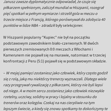
Janusz zawsze dyplomatycznie odpowiadał, że czuje się
piłkarzem spełnionym, zaliczył mundial w Hiszpanii, rozegrał
pięć spotkań w pełnym wymiarze i strzelił gola w meczu o
trzecie miejsce z Francją, którego porównywał do zdobycia 40
punktów w lidze NBA
– zdradził były selekcjoner.
W Hiszpanii popularny "Kupiec" nie był na początku
podstawowym zawodnikiem biało-czerwonych. W dwóch
pierwszych zremisowanych 0:0 meczach z Włochami i
Kamerunem nie pojawił się na murawie, natomiast w trzeciej
konfrontacji z Peru (5:1) pojawił się w podstawowym składzie.
–
W mojej pamięci zostaniesz jako człowiek, który często godził
się z rolą, jaką mu niektórzy trenerzy wyznaczali. Dlatego wiele
razy przegrywał rywalizację z piłkarzami, którzy nie byli lepsi
od niego. A w moim sercu zostaniesz jako człowiek niezwykle
rzetelny, uczciwy, solidny w pracy i lojalny w stosunku do
trenerów oraz kolegów. Czekaj na nas cierpliwie na tym
lepszym świecie, a kiedy się znowu spotkamy to dokończymy te