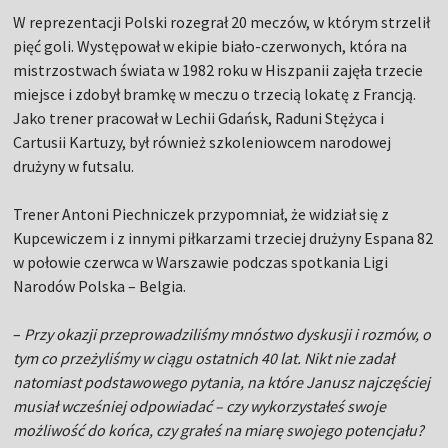
W reprezentacji Polski rozegrał 20 meczów, w którym strzelił
pięć goli. Występował w ekipie biało-czerwonych, która na
mistrzostwach świata w 1982 roku w Hiszpanii zajęła trzecie
miejsce i zdobył bramkę w meczu o trzecią lokatę z Francją.
Jako trener pracował w Lechii Gdańsk, Raduni Stężyca i
Cartusii Kartuzy, był również szkoleniowcem narodowej
drużyny w futsalu.
Trener Antoni Piechniczek przypomniał, że widział się z
Kupcewiczem i z innymi piłkarzami trzeciej drużyny Espana 82
w połowie czerwca w Warszawie podczas spotkania Ligi
Narodów Polska – Belgia.
–
Przy okazji przeprowadziliśmy mnóstwo dyskusji i rozmów, o
tym co przeżyliśmy w ciągu ostatnich 40 lat. Nikt nie zadał
natomiast podstawowego pytania, na które Janusz najczęściej
musiał wcześniej odpowiadać – czy wykorzystałeś swoje
możliwość do końca, czy grałeś na miarę swojego potencjału?