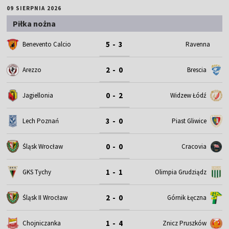
09 SIERPNIA 2026
Piłka nożna
5 - 3
Benevento Calcio
Ravenna
2 - 0
Arezzo
Brescia
0 - 2
Jagiellonia
Widzew Łódź
3 - 0
Lech Poznań
Piast Gliwice
0 - 0
Śląsk Wrocław
Cracovia
1 - 1
GKS Tychy
Olimpia Grudziądz
2 - 0
Śląsk II Wrocław
Górnik Łęczna
1 - 4
Chojniczanka
Znicz Pruszków