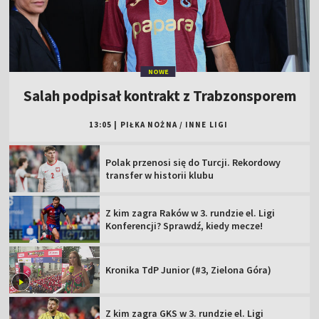
NOWE
Salah podpisał kontrakt z Trabzonsporem
13:05
|
PIŁKA NOŻNA
/
INNE LIGI
Polak przenosi się do Turcji. Rekordowy
transfer w historii klubu
Z kim zagra Raków w 3. rundzie el. Ligi
Konferencji? Sprawdź, kiedy mecze!
Kronika TdP Junior (#3, Zielona Góra)
Z kim zagra GKS w 3. rundzie el. Ligi