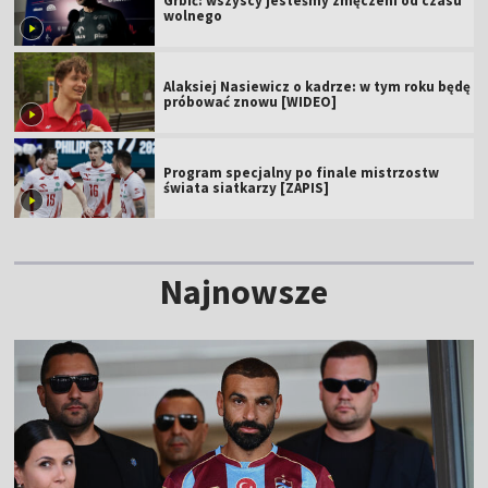
Grbić: wszyscy jesteśmy zmęczeni od czasu
wolnego
Alaksiej Nasiewicz o kadrze: w tym roku będę
próbować znowu [WIDEO]
Program specjalny po finale mistrzostw
świata siatkarzy [ZAPIS]
Najnowsze