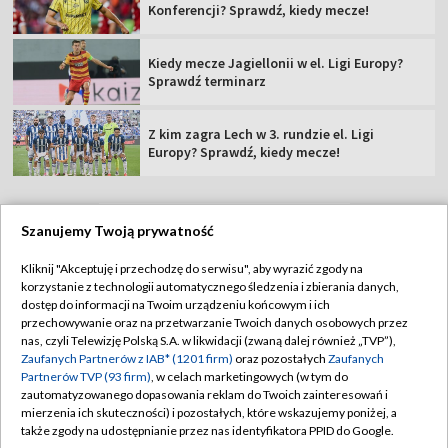
Konferencji? Sprawdź, kiedy mecze!
Kiedy mecze Jagiellonii w el. Ligi Europy?
Sprawdź terminarz
Z kim zagra Lech w 3. rundzie el. Ligi
Europy? Sprawdź, kiedy mecze!
Szanujemy Twoją prywatność
TVP
Kliknij "Akceptuję i przechodzę do serwisu", aby wyrazić zgody na
korzystanie z technologii automatycznego śledzenia i zbierania danych,
Abonament TVP
Regulamin TVP
dostęp do informacji na Twoim urządzeniu końcowym i ich
Polityka prywatności
Sklep TVP
przechowywanie oraz na przetwarzanie Twoich danych osobowych przez
nas, czyli Telewizję Polską S.A. w likwidacji (zwaną dalej również „TVP”),
Biuro Reklamy
Moje zgody
Zaufanych Partnerów z IAB* (1201 firm)
oraz pozostałych
Zaufanych
Partnerów TVP (93 firm)
, w celach marketingowych (w tym do
Oferta Handlowa
Biuro reklamy
zautomatyzowanego dopasowania reklam do Twoich zainteresowań i
mierzenia ich skuteczności) i pozostałych, które wskazujemy poniżej, a
Telegazeta ogłoszenia
Kontakt
także zgody na udostępnianie przez nas identyfikatora PPID do Google.