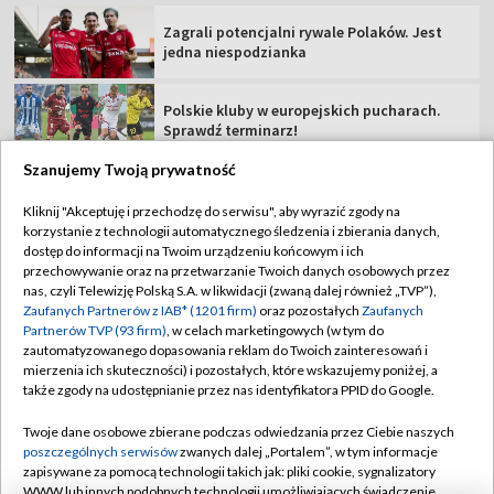
Zagrali potencjalni rywale Polaków. Jest
jedna niespodzianka
Polskie kluby w europejskich pucharach.
Sprawdź terminarz!
Szanujemy Twoją prywatność
Polka dziewiąta na szóstym etapie Tour de
France
Kliknij "Akceptuję i przechodzę do serwisu", aby wyrazić zgody na
korzystanie z technologii automatycznego śledzenia i zbierania danych,
dostęp do informacji na Twoim urządzeniu końcowym i ich
Z kim zagra GKS w 3. rundzie el. Ligi
przechowywanie oraz na przetwarzanie Twoich danych osobowych przez
Konferencji? Sprawdź, kiedy mecze!
nas, czyli Telewizję Polską S.A. w likwidacji (zwaną dalej również „TVP”),
Zaufanych Partnerów z IAB* (1201 firm)
oraz pozostałych
Zaufanych
Partnerów TVP (93 firm)
, w celach marketingowych (w tym do
zautomatyzowanego dopasowania reklam do Twoich zainteresowań i
mierzenia ich skuteczności) i pozostałych, które wskazujemy poniżej, a
także zgody na udostępnianie przez nas identyfikatora PPID do Google.
TVP
Twoje dane osobowe zbierane podczas odwiedzania przez Ciebie naszych
Abonament TVP
Regulamin TVP
poszczególnych serwisów
zwanych dalej „Portalem”, w tym informacje
Polityka prywatności
Sklep TVP
zapisywane za pomocą technologii takich jak: pliki cookie, sygnalizatory
WWW lub innych podobnych technologii umożliwiających świadczenie