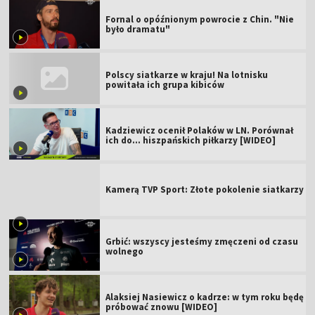
Fornal o opóźnionym powrocie z Chin. "Nie
było dramatu"
Polscy siatkarze w kraju! Na lotnisku
powitała ich grupa kibiców
Kadziewicz ocenił Polaków w LN. Porównał
ich do... hiszpańskich piłkarzy [WIDEO]
Kamerą TVP Sport: Złote pokolenie siatkarzy
Grbić: wszyscy jesteśmy zmęczeni od czasu
wolnego
Alaksiej Nasiewicz o kadrze: w tym roku będę
próbować znowu [WIDEO]