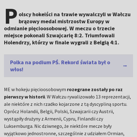
P
olscy hokeiści na trawie wywalczyli w Wałczu
brązowy medal mistrzostw Europy w
odmianie pięcioosobowej. W meczu o trzecie
miejsce pokonali Szwajcarię 8:2. Triumfowali
Holendrzy, którzy w finale wygrali z Belgią 4:1.
Polka na podium PŚ. Rekord świata był o
włos!
ME w hokeju pięcioosobowym
rozegrane zostały po raz
pierwszy w historii
. W Wałczu rywalizowało 13 reprezentacji,
ale niektóre z nich rzadko kojarzone z tą dyscypliną sportu.
Oprócz Holandii, Belgii, Polski, Szwajcarii czy Austrii,
wystąpiły drużyny z Armenii, Cypru, Finlandii czy
Luksemburga. Nic dziwnego, że niektóre mecze były
wyjątkowo jednostronne, szczególnie z udziałem Ormian,