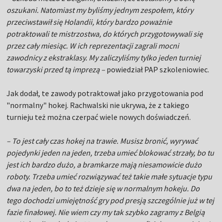
oszukani. Natomiast my byliśmy jednym zespołem, który
przeciwstawił się Holandii, który bardzo poważnie
potraktowali te mistrzostwa, do których przygotowywali się
przez cały miesiąc. W ich reprezentacji zagrali mocni
zawodnicy z ekstraklasy. My zaliczyliśmy tylko jeden turniej
towarzyski przed tą imprezą –
powiedział PAP szkoleniowiec.
Jak dodał, te zawody potraktował jako przygotowania pod
"normalny" hokej. Rachwalski nie ukrywa, że z takiego
turnieju też można czerpać wiele nowych doświadczeń.
– To jest cały czas hokej na trawie. Musisz bronić, wyrywać
pojedynki jeden na jeden, trzeba umieć blokować strzały, bo tu
jest ich bardzo dużo, a bramkarze mają niesamowicie dużo
roboty. Trzeba umieć rozwiązywać też takie małe sytuacje typu
dwa na jeden, bo to też dzieje się w normalnym hokeju. Do
tego dochodzi umiejętność gry pod presją szczególnie już w tej
fazie finałowej. Nie wiem czy my tak szybko zagramy z Belgią