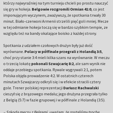
którzy najwyraźniej na tym turnieju chcieli po prostu nauczyć
się gry w hokeja.
Belgowie rozgromili Ormian 41:0
, co jest
imponującym wyczynem, zważywszy, że spotkania trwały 30
minut. Biało-czerwoni Armenii strzelili pięć goli mniej. Mecze
w tej odmianie hokeja toczą się w bardzo szybkim tempie, ze
względu też na bandy okalające boisko z każdej strony.
Spotkania z udziałem czołowych drużyn były już dość
wyrównane.
Polacy w półfinale przegrali z Holandią 3:5
,
choć przy stanie 3:4 mieli kilka szans na wyrównanie. W meczu
o trzecią lokatę
pokonali Szwajcarię 8:2
, ale sam wynik nie
oddaje przebiegu spotkania. Rywale wygrywali 2:1, potem
Polska objęła prowadzenie 4:2. W ostatnich czterech
minutach Szwajcarzy odkryli się i w efekcie stracili cztery
gole. Trener polskiej reprezentacji
Dariusz Rachwalski
cieszył się z brązowego medalu; jego drużyna przegrała tylko
z Belgią (5:7) w fazie grupowej i w półfinale z Holandią (3:5).
– Szkoda meczu z Belgami, uważam, że zostaliśmy trochę