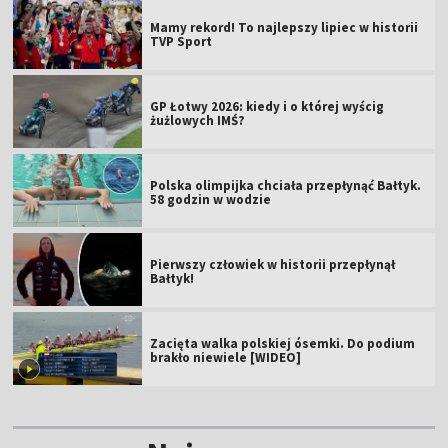
Mamy rekord! To najlepszy lipiec w historii
TVP Sport
GP Łotwy 2026: kiedy i o której wyścig
żużlowych IMŚ?
Polska olimpijka chciała przepłynąć Bałtyk.
58 godzin w wodzie
Pierwszy człowiek w historii przepłynął
Bałtyk!
Zacięta walka polskiej ósemki. Do podium
brakło niewiele [WIDEO]