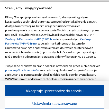
TVP
Szanujemy Twoją prywatność
Abonament TVP
Regulamin TVP
Kliknij "Akceptuję i przechodzę do serwisu", aby wyrazić zgody na
Polityka prywatności
Sklep TVP
korzystanie z technologii automatycznego śledzenia i zbierania danych,
dostęp do informacji na Twoim urządzeniu końcowym i ich
Biuro Reklamy
Moje zgody
przechowywanie oraz na przetwarzanie Twoich danych osobowych przez
nas, czyli Telewizję Polską S.A. w likwidacji (zwaną dalej również „TVP”),
Oferta Handlowa
Biuro reklamy
Zaufanych Partnerów z IAB* (1201 firm)
oraz pozostałych
Zaufanych
Partnerów TVP (93 firm)
, w celach marketingowych (w tym do
Telegazeta ogłoszenia
Kontakt
zautomatyzowanego dopasowania reklam do Twoich zainteresowań i
Emisja w TVP
mierzenia ich skuteczności) i pozostałych, które wskazujemy poniżej, a
także zgody na udostępnianie przez nas identyfikatora PPID do Google.
Kanały
Rada Programowa
Twoje dane osobowe zbierane podczas odwiedzania przez Ciebie naszych
Ogłoszenia przetargowe
poszczególnych serwisów
zwanych dalej „Portalem”, w tym informacje
©2026 Telewizja Polska Spółka Akcyjna w likwidacji
zapisywane za pomocą technologii takich jak: pliki cookie, sygnalizatory
Akademia Telewizyjna
WWW lub innych podobnych technologii umożliwiających świadczenie
Informacje o nadawcy
dopasowanych i bezpiecznych usług, personalizację treści oraz reklam,
udostępnianie funkcji mediów społecznościowych oraz analizowanie
Akceptuję i przechodzę do serwisu
Centrum informacji TVP
ruchu w Internecie.
System NOS
Twoje dane osobowe zbierane podczas odwiedzania przez Ciebie
Ustawienia zaawansowane
News
Transmisje
Wideo
Więcej
poszczególnych serwisów
na Portalu, takie jak adresy IP, identyfikatory
Zgłoś program (ROPAT)