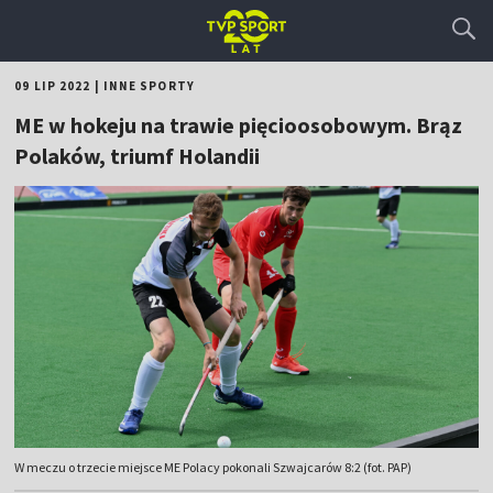
09 LIP 2022
|
INNE SPORTY
ME w hokeju na trawie pięcioosobowym. Brąz
Polaków, triumf Holandii
W meczu o trzecie miejsce ME Polacy pokonali Szwajcarów 8:2 (fot. PAP)