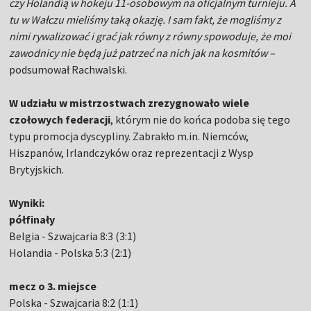
czy Holandią w hokeju 11-osobowym na oficjalnym turnieju. A
tu w Wałczu mieliśmy taką okazję. I sam fakt, że mogliśmy z
nimi rywalizować i grać jak równy z równy spowoduje, że moi
zawodnicy nie będą już patrzeć na nich jak na kosmitów –
podsumował Rachwalski.
W udziału w mistrzostwach zrezygnowało wiele
czołowych federacji
, którym nie do końca podoba się tego
typu promocja dyscypliny. Zabrakło m.in. Niemców,
Hiszpanów, Irlandczyków oraz reprezentacji z Wysp
Brytyjskich.
Wyniki:
półfinały
Belgia - Szwajcaria 8:3 (3:1)
Holandia - Polska 5:3 (2:1)
mecz o 3. miejsce
Polska - Szwajcaria 8:2 (1:1)