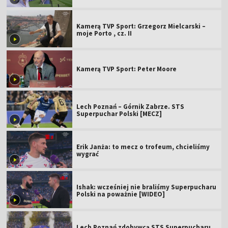
Kamerą TVP Sport: Grzegorz Mielcarski –
moje Porto , cz. II
Kamerą TVP Sport: Peter Moore
Lech Poznań – Górnik Zabrze. STS
Superpuchar Polski [MECZ]
Erik Janża: to mecz o trofeum, chcieliśmy
wygrać
Ishak: wcześniej nie braliśmy Superpucharu
Polski na poważnie [WIDEO]
Lech Poznań zdobywcą STS Superpucharu