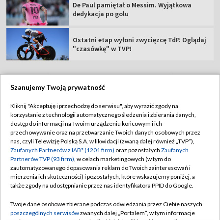
De Paul pamiętał o Messim. Wyjątkowa
dedykacja po golu
Ostatni etap wyłoni zwycięzcę TdP. Oglądaj
"czasówkę" w TVP!
Szanujemy Twoją prywatność
TVP
Kliknij "Akceptuję i przechodzę do serwisu", aby wyrazić zgody na
korzystanie z technologii automatycznego śledzenia i zbierania danych,
Abonament TVP
Regulamin TVP
dostęp do informacji na Twoim urządzeniu końcowym i ich
Polityka prywatności
Sklep TVP
przechowywanie oraz na przetwarzanie Twoich danych osobowych przez
nas, czyli Telewizję Polską S.A. w likwidacji (zwaną dalej również „TVP”),
Biuro Reklamy
Moje zgody
Zaufanych Partnerów z IAB* (1201 firm)
oraz pozostałych
Zaufanych
Partnerów TVP (93 firm)
, w celach marketingowych (w tym do
Oferta Handlowa
Biuro reklamy
zautomatyzowanego dopasowania reklam do Twoich zainteresowań i
mierzenia ich skuteczności) i pozostałych, które wskazujemy poniżej, a
Telegazeta ogłoszenia
Kontakt
także zgody na udostępnianie przez nas identyfikatora PPID do Google.
Emisja w TVP
Twoje dane osobowe zbierane podczas odwiedzania przez Ciebie naszych
Kanały
Rada Programowa
poszczególnych serwisów
zwanych dalej „Portalem”, w tym informacje