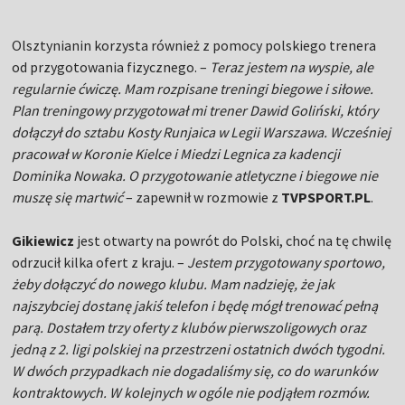
Olsztynianin korzysta również z pomocy polskiego trenera
od przygotowania fizycznego. –
Teraz jestem na wyspie, ale
regularnie ćwiczę. Mam rozpisane treningi biegowe i siłowe.
Plan treningowy przygotował mi trener Dawid Goliński, który
dołączył do sztabu Kosty Runjaica w Legii Warszawa. Wcześniej
pracował w Koronie Kielce i Miedzi Legnica za kadencji
Dominika Nowaka. O przygotowanie atletyczne i biegowe nie
muszę się martwić
– zapewnił w rozmowie z
TVPSPORT.PL
.
Gikiewicz
jest otwarty na powrót do Polski, choć na tę chwilę
odrzucił kilka ofert z kraju. –
Jestem przygotowany sportowo,
żeby dołączyć do nowego klubu. Mam nadzieję, że jak
najszybciej dostanę jakiś telefon i będę mógł trenować pełną
parą. Dostałem trzy oferty z klubów pierwszoligowych oraz
jedną z 2. ligi polskiej na przestrzeni ostatnich dwóch tygodni.
W dwóch przypadkach nie dogadaliśmy się, co do warunków
kontraktowych. W kolejnych w ogóle nie podjąłem rozmów.