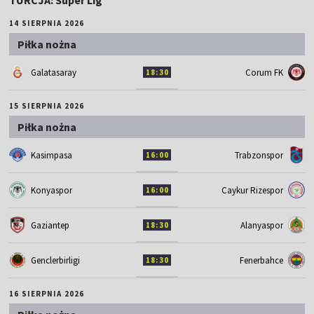
14 SIERPNIA 2026
Piłka nożna
Galatasaray
Corum FK
18:30
15 SIERPNIA 2026
Piłka nożna
Kasimpasa
Trabzonspor
16:00
Konyaspor
Caykur Rizespor
16:00
Gaziantep
Alanyaspor
18:30
Genclerbirligi
Fenerbahce
18:30
16 SIERPNIA 2026