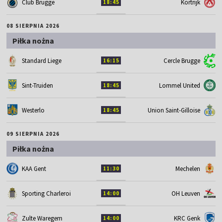
Club Brugge
Kortrijk
18:45
08 SIERPNIA 2026
Piłka nożna
Standard Liege
Cercle Brugge
16:15
Sint-Truiden
Lommel United
18:45
Westerlo
Union Saint-Gilloise
18:45
09 SIERPNIA 2026
Piłka nożna
KAA Gent
Mechelen
11:30
Sporting Charleroi
OH Leuven
14:00
Zulte Waregem
KRC Genk
14:00