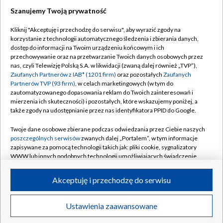
Szanujemy Twoją prywatność
Kliknij "Akceptuję i przechodzę do serwisu", aby wyrazić zgody na
korzystanie z technologii automatycznego śledzenia i zbierania danych,
TVP
dostęp do informacji na Twoim urządzeniu końcowym i ich
Abonament TVP
Regulamin TVP
przechowywanie oraz na przetwarzanie Twoich danych osobowych przez
nas, czyli Telewizję Polską S.A. w likwidacji (zwaną dalej również „TVP”),
Polityka prywatności
Sklep TVP
Zaufanych Partnerów z IAB* (1201 firm)
oraz pozostałych
Zaufanych
Partnerów TVP (93 firm)
, w celach marketingowych (w tym do
Biuro Reklamy
Moje zgody
zautomatyzowanego dopasowania reklam do Twoich zainteresowań i
mierzenia ich skuteczności) i pozostałych, które wskazujemy poniżej, a
Oferta Handlowa
Biuro reklamy
także zgody na udostępnianie przez nas identyfikatora PPID do Google.
Telegazeta ogłoszenia
Kontakt
Twoje dane osobowe zbierane podczas odwiedzania przez Ciebie naszych
Emisja w TVP
poszczególnych serwisów
zwanych dalej „Portalem”, w tym informacje
zapisywane za pomocą technologii takich jak: pliki cookie, sygnalizatory
Kanały
Rada Programowa
WWW lub innych podobnych technologii umożliwiających świadczenie
dopasowanych i bezpiecznych usług, personalizację treści oraz reklam,
Ogłoszenia przetargowe
udostępnianie funkcji mediów społecznościowych oraz analizowanie
©2026 Telewizja Polska Spółka Akcyjna w likwidacji
Akceptuję i przechodzę do serwisu
ruchu w Internecie.
Akademia Telewizyjna
Informacje o nadawcy
Twoje dane osobowe zbierane podczas odwiedzania przez Ciebie
Ustawienia zaawansowane
News
Transmisje
Wideo
Więcej
poszczególnych serwisów
na Portalu, takie jak adresy IP, identyfikatory
Centrum informacji TVP
Twoich urządzeń końcowych i identyfikatory plików cookie, informacje o