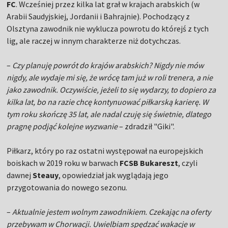
FC
. Wcześniej przez kilka lat grał w krajach arabskich (w
Arabii Saudyjskiej, Jordanii i Bahrajnie). Pochodzący z
Olsztyna zawodnik nie wyklucza powrotu do którejś z tych
lig, ale raczej w innym charakterze niż dotychczas.
–
Czy planuję powrót do krajów arabskich? Nigdy nie mów
nigdy, ale wydaje mi się, że wrócę tam już w roli trenera, a nie
jako zawodnik. Oczywiście, jeżeli to się wydarzy, to dopiero za
kilka lat, bo na razie chcę kontynuować piłkarską karierę. W
tym roku skończę 35 lat, ale nadal czuję się świetnie, dlatego
pragnę podjąć kolejne wyzwanie
– zdradził "Giki".
Piłkarz, który po raz ostatni występował na europejskich
boiskach w 2019 roku w barwach
FCSB Bukareszt
, czyli
dawnej
Steauy
, opowiedział jak wyglądają jego
przygotowania do nowego sezonu.
–
Aktualnie jestem wolnym zawodnikiem. Czekając na oferty
przebywam w Chorwacji. Uwielbiam spędzać wakacje w