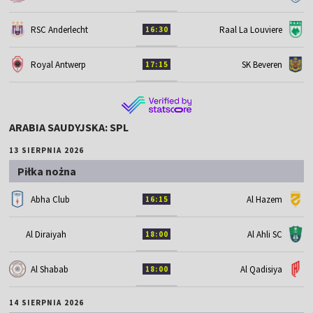
RSC Anderlecht
Raal La Louviere
16:30
Royal Antwerp
SK Beveren
17:15
ARABIA SAUDYJSKA: SPL
13 SIERPNIA 2026
Piłka nożna
Abha Club
Al Hazem
16:15
Al Diraiyah
Al Ahli SC
18:00
Al Shabab
Al Qadisiya
18:00
14 SIERPNIA 2026