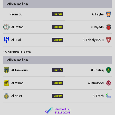
Piłka nożna
Neom SC
Al Fayha
16:50
Al Ettifaq
Al Riyadh
18:00
Al Hilal
Al Faisaly (SAU)
18:00
15 SIERPNIA 2026
Piłka nożna
Al Taawoun
Al Khaleej
16:15
Al Ittihad
Al Kholood
18:00
Al Nassr
Al Fateh
18:00