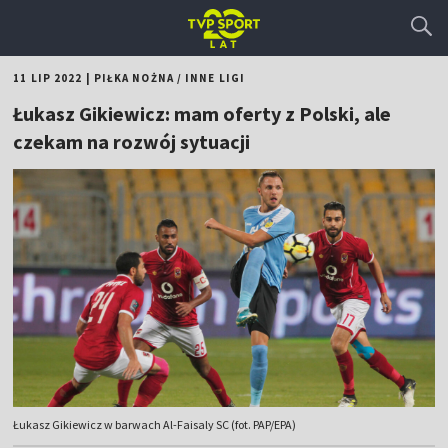
11 LIP 2022
|
PIŁKA NOŻNA
/
INNE LIGI
Łukasz Gikiewicz: mam oferty z Polski, ale
czekam na rozwój sytuacji
Łukasz Gikiewicz w barwach Al-Faisaly SC (fot. PAP/EPA)