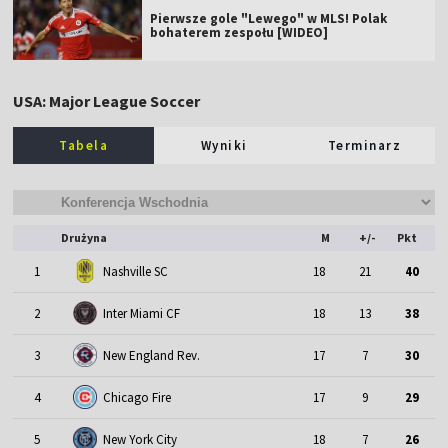
Pierwsze gole "Lewego" w MLS! Polak
bohaterem zespołu [WIDEO]
USA: Major League Soccer
Tabela
Wyniki
Terminarz
Drużyna
M
+/-
Pkt
1
Nashville SC
18
21
40
2
Inter Miami CF
18
13
38
3
New England Rev.
17
7
30
4
Chicago Fire
17
9
29
5
New York City
18
7
26