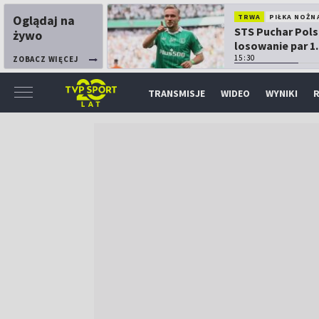
Oglądaj na
TRWA
PIŁKA NOŻN
STS Puchar Pols
żywo
losowanie par 1.
15:30
ZOBACZ WIĘCEJ
TRANSMISJE
WIDEO
WYNIKI
R