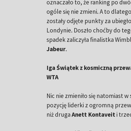
oznaczało to, że ranking po dw
ogóle się nie zmieni. A to dlateg
zostały odjęte punkty za ubieg
Londynie. Doszło choćby do teg
spadek zaliczyła finalistka Wim
Jabeur
.
Iga Świątek z kosmiczną przew
WTA
Nic nie zmieniło się natomiast w 
pozycję liderki z ogromną prze
niż druga
Anett Kontaveit
i trze