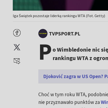
Iga Świątek pozostaje liderką rankingu WTA (Fot. Getty)
TVPSPORT.PL
P
o Wimbledonie nic się
rankingu WTA z ogro
Djoković zagra w US Open? 
Choć w tym roku WTA, podobnie 
nie przyznawało punktów za
Wi