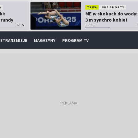
A
TRWA
INNE SPORTY
ki:
ME w skokach do wody:
 rundy
3 m synchro kobiet
16:15
15:30
ETRANSMISJE
MAGAZYNY
PROGRAM TV