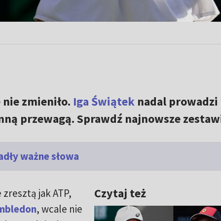
 nie zmieniło.
Iga Świątek
nadal prowadzi
mną przewagą. Sprawdź najnowsze zestawi
Padły ważne słowa
Czytaj też
zresztą jak ATP,
mbledon
, wcale nie