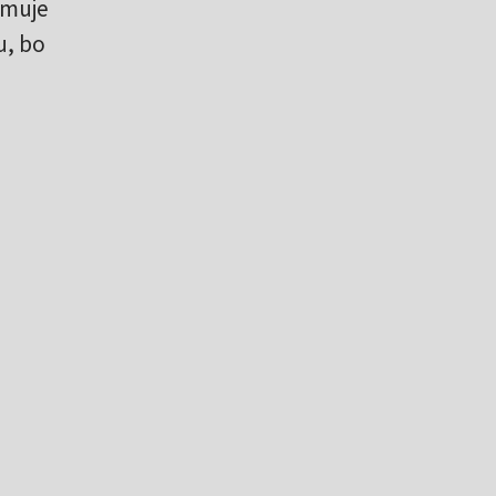
jmuje
u, bo