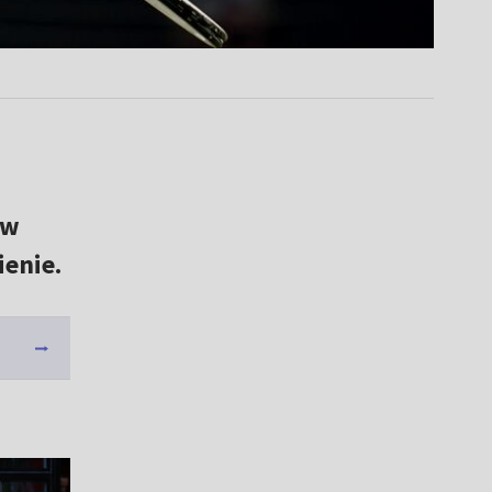
 w
enie.