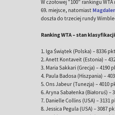
W czołowej "100" rankingu WTA 
69. miejsce, natomiast
Magdalen
doszła do trzeciej rundy Wimbl
Ranking WTA – stan klasyfikacji
1. Iga Świątek (Polska) – 8336 pkt
2. Anett Kontaveit (Estonia) – 43
3. Maria Sakkari (Grecja) – 4190 p
4. Paula Badosa (Hiszpania) – 403
5. Ons Jabeur (Tunezja) – 4010 p
6. Aryna Sabałenka (Białoruś) – 3
7. Danielle Collins (USA) – 3131 p
8. Jessica Pegula (USA) – 3087 pk