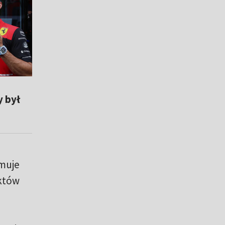
y był
ymuje
nktów