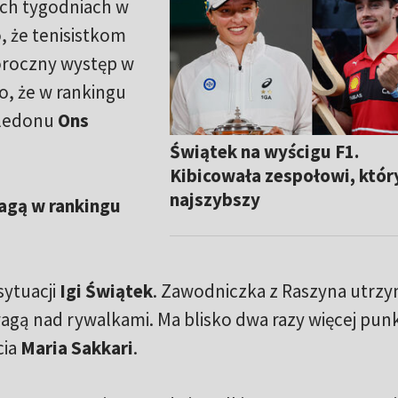
óch tygodniach w
o, że tenisistkom
łoroczny występ w
o, że w rankingu
bledonu
Ons
Świątek na wyścigu F1.
Kibicowała zespołowi, któr
najszybszy
agą w rankingu
sytuacji
Igi Świątek
. Zawodniczka z Raszyna utrz
wagą nad rywalkami. Ma blisko dwa razy więcej pu
cia
Maria Sakkari
.