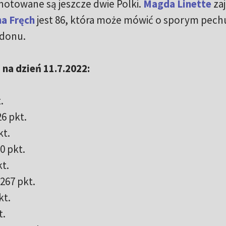
notowane są jeszcze dwie Polki.
Magda Linette
za
a Fręch
jest 86, która może mówić o sporym pech
edonu.
 na dzień 11.7.2022:
.
26 pkt.
kt.
0 pkt.
kt.
267 pkt.
kt.
t.