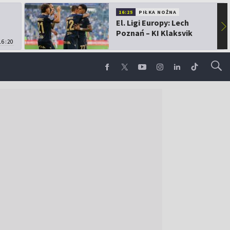
16:25
PIŁKA NOŻNA
El. Ligi Europy: Lech
▶
Poznań – KI Klaksvik
16:20