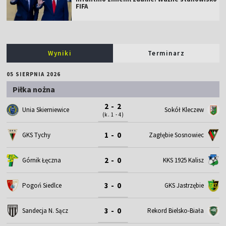
FIFA
Wyniki
Terminarz
05 SIERPNIA 2026
Piłka nożna
2 - 2
Unia Skierniewice
Sokół Kleczew
(k. 1 - 4)
1 - 0
GKS Tychy
Zagłębie Sosnowiec
2 - 0
Górnik Łęczna
KKS 1925 Kalisz
3 - 0
Pogoń Siedlce
GKS Jastrzębie
3 - 0
Sandecja N. Sącz
Rekord Bielsko-Biała