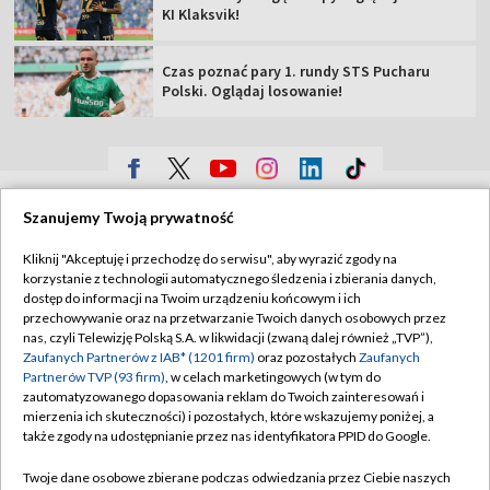
KI Klaksvik!
Czas poznać pary 1. rundy STS Pucharu
Polski. Oglądaj losowanie!
TVP
Szanujemy Twoją prywatność
Abonament TVP
Regulamin TVP
Kliknij "Akceptuję i przechodzę do serwisu", aby wyrazić zgody na
Polityka prywatności
Sklep TVP
korzystanie z technologii automatycznego śledzenia i zbierania danych,
dostęp do informacji na Twoim urządzeniu końcowym i ich
Biuro Reklamy
Moje zgody
przechowywanie oraz na przetwarzanie Twoich danych osobowych przez
nas, czyli Telewizję Polską S.A. w likwidacji (zwaną dalej również „TVP”),
Oferta Handlowa
Biuro reklamy
Zaufanych Partnerów z IAB* (1201 firm)
oraz pozostałych
Zaufanych
Partnerów TVP (93 firm)
, w celach marketingowych (w tym do
Telegazeta ogłoszenia
Kontakt
zautomatyzowanego dopasowania reklam do Twoich zainteresowań i
Emisja w TVP
mierzenia ich skuteczności) i pozostałych, które wskazujemy poniżej, a
także zgody na udostępnianie przez nas identyfikatora PPID do Google.
Kanały
Rada Programowa
Twoje dane osobowe zbierane podczas odwiedzania przez Ciebie naszych
Ogłoszenia przetargowe