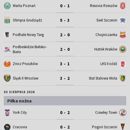
0 - 1
Warta Poznań
Resovia Rzeszów
5 - 3
Olimpia Grudziądz
Świt Szczecin
2 - 0
Podhale Nowy Targ
Chojniczanka
Podbeskidzie Bielsko-
2 - 0
Hutnik Kraków
Biała
3 - 1
Znicz Pruszków
LKS II Łódź
3 - 2
Śląsk II Wrocław
Stal Stalowa Wola
03 SIERPNIA 2026
Piłka nożna
0 - 2
York City
Crawley Town
0 - 2
Cracovia
Pogoń Szczecin