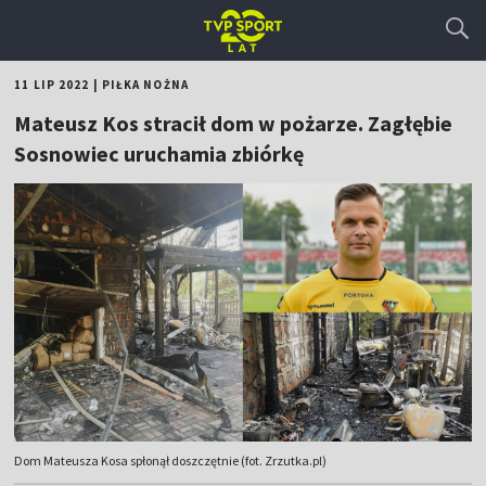
11 LIP 2022
|
PIŁKA NOŻNA
Mateusz Kos stracił dom w pożarze. Zagłębie
Sosnowiec uruchamia zbiórkę
Dom Mateusza Kosa spłonął doszczętnie (fot. Zrzutka.pl)