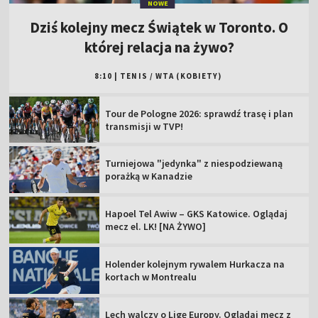
NOWE
Dziś kolejny mecz Świątek w Toronto. O
której relacja na żywo?
8:10
|
TENIS
/
WTA (KOBIETY)
Tour de Pologne 2026: sprawdź trasę i plan
transmisji w TVP!
Turniejowa "jedynka" z niespodziewaną
porażką w Kanadzie
Hapoel Tel Awiw – GKS Katowice. Oglądaj
mecz el. LK! [NA ŻYWO]
Holender kolejnym rywalem Hurkacza na
kortach w Montrealu
Lech walczy o Ligę Europy. Oglądaj mecz z