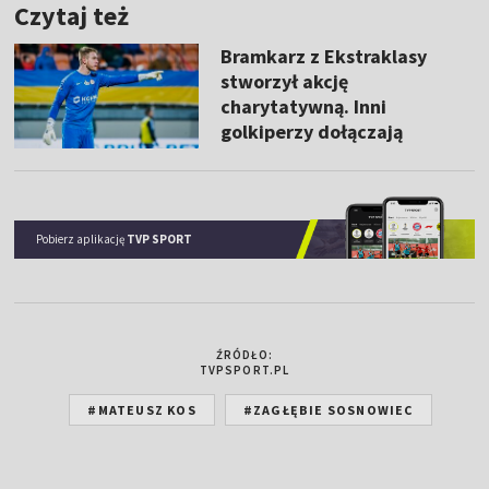
Czytaj też
Bramkarz z Ekstraklasy
stworzył akcję
charytatywną. Inni
golkiperzy dołączają
Pobierz aplikację
TVP SPORT
ŹRÓDŁO:
TVPSPORT.PL
#MATEUSZ KOS
#ZAGŁĘBIE SOSNOWIEC