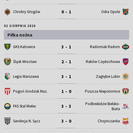
0 - 1
Chrobry Głogów
Odra Opole
02 SIERPNIA 2026
Piłka nożna
3 - 1
GKS Katowice
Radomiak Radom
2 - 1
Śląsk Wrocław
Raków Częstochowa
3 - 1
Legia Warszawa
Zagłębie Lubin
1 - 0
Pogoń Grodzisk Maz.
Puszcza Niepołomice
Podbeskidzie Bielsko-
3 - 3
FKS Stal Mielec
Biała
3 - 0
Sandecja N. Sącz
Chojniczanka