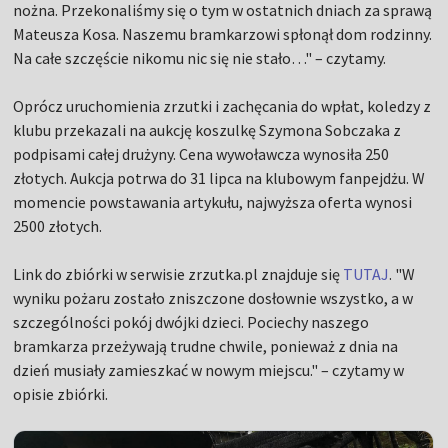
nożna. Przekonaliśmy się o tym w ostatnich dniach za sprawą
Mateusza Kosa. Naszemu bramkarzowi spłonął dom rodzinny.
Na całe szczęście nikomu nic się nie stało…" – czytamy.
Oprócz uruchomienia zrzutki i zachęcania do wpłat, koledzy z
klubu przekazali na aukcję koszulkę Szymona Sobczaka z
podpisami całej drużyny. Cena wywoławcza wynosiła 250
złotych. Aukcja potrwa do 31 lipca na klubowym fanpejdżu. W
momencie powstawania artykułu, najwyższa oferta wynosi
2500 złotych.
Link do zbiórki w serwisie zrzutka.pl znajduje się
TUTAJ
. "W
wyniku pożaru zostało zniszczone dosłownie wszystko, a w
szczególności pokój dwójki dzieci. Pociechy naszego
bramkarza przeżywają trudne chwile, ponieważ z dnia na
dzień musiały zamieszkać w nowym miejscu." – czytamy w
opisie zbiórki.