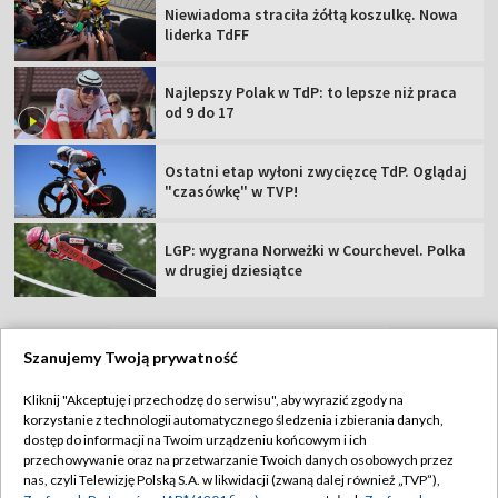
Niewiadoma straciła żółtą koszulkę. Nowa
liderka TdFF
Najlepszy Polak w TdP: to lepsze niż praca
od 9 do 17
Ostatni etap wyłoni zwycięzcę TdP. Oglądaj
"czasówkę" w TVP!
LGP: wygrana Norweżki w Courchevel. Polka
w drugiej dziesiątce
Szanujemy Twoją prywatność
TVP
Kliknij "Akceptuję i przechodzę do serwisu", aby wyrazić zgody na
korzystanie z technologii automatycznego śledzenia i zbierania danych,
Abonament TVP
Regulamin TVP
dostęp do informacji na Twoim urządzeniu końcowym i ich
Polityka prywatności
Sklep TVP
przechowywanie oraz na przetwarzanie Twoich danych osobowych przez
nas, czyli Telewizję Polską S.A. w likwidacji (zwaną dalej również „TVP”),
Biuro Reklamy
Moje zgody