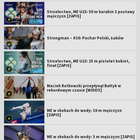
Strzelectwo, ME U23: 50 m karabin 3 postawy
mężczyzn [ZAPIS]
Strongman – #10: Puchar Polski, Łuków
Strzelectwo, ME U23: 25 m pistolet kobiet,
finał [ZAPIS]
Maciek Rutkowski przepłynął Bałtyk w
rekordowym czasie [WIDEO]
ME w skokach do wody: 10 m mężczyzn
[ZAPIS]
ME w skokach do wody: 3 m mężczyzn [ZAPIS]