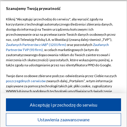
Szanujemy Twoją prywatność
TVP
Kliknij "Akceptuję i przechodzę do serwisu", aby wyrazić zgody na
korzystanie z technologii automatycznego śledzenia i zbierania danych,
Abonament TVP
Regulamin TVP
dostęp do informacji na Twoim urządzeniu końcowym i ich
Polityka prywatności
Sklep TVP
przechowywanie oraz na przetwarzanie Twoich danych osobowych przez
nas, czyli Telewizję Polską S.A. w likwidacji (zwaną dalej również „TVP”),
Biuro Reklamy
Moje zgody
Zaufanych Partnerów z IAB* (1201 firm)
oraz pozostałych
Zaufanych
Partnerów TVP (93 firm)
, w celach marketingowych (w tym do
Oferta Handlowa
Biuro reklamy
zautomatyzowanego dopasowania reklam do Twoich zainteresowań i
mierzenia ich skuteczności) i pozostałych, które wskazujemy poniżej, a
Telegazeta ogłoszenia
Kontakt
także zgody na udostępnianie przez nas identyfikatora PPID do Google.
Emisja w TVP
Twoje dane osobowe zbierane podczas odwiedzania przez Ciebie naszych
Kanały
Rada Programowa
poszczególnych serwisów
zwanych dalej „Portalem”, w tym informacje
zapisywane za pomocą technologii takich jak: pliki cookie, sygnalizatory
Ogłoszenia przetargowe
WWW lub innych podobnych technologii umożliwiających świadczenie
©2026 Telewizja Polska Spółka Akcyjna w likwidacji
dopasowanych i bezpiecznych usług, personalizację treści oraz reklam,
Akademia Telewizyjna
udostępnianie funkcji mediów społecznościowych oraz analizowanie
Akceptuję i przechodzę do serwisu
Informacje o nadawcy
ruchu w Internecie.
Centrum informacji TVP
Twoje dane osobowe zbierane podczas odwiedzania przez Ciebie
Ustawienia zaawansowane
News
Transmisje
Wideo
Więcej
poszczególnych serwisów
na Portalu, takie jak adresy IP, identyfikatory
System NOS