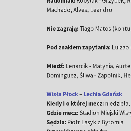
Radomiak:
Kobylak - Grzybek, R
Machado, Alves, Leandro
Nie zagrają:
Tiago Matos (kontu
Pod znakiem zapytania:
Luizao 
Miedź:
Lenarcik - Matynia, Aurt
Dominguez, Śliwa - Zapolnik, H
Wisła Płock
–
Lechia Gdańsk
Kiedy i o której mecz:
niedziela, 
Gdzie mecz:
Stadion Miejski Wisł
Sędzia:
Piotr Lasyk z Bytomia