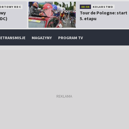
ORTOWY RDC
08:55
KOLARSTWO
owy
Tour de Pologne: start
RDC)
5. etapu
ETRANSMISJE
MAGAZYNY
PROGRAM TV