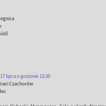
Legnica
k
Łódź
 17 lipca o godzinie 12:30
 Braci Czachorów
lec