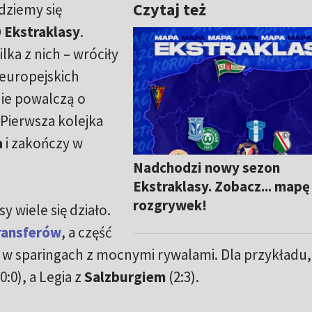
Czytaj też
dziemy się
 Ekstraklasy
.
lka z nich – wróciły
 europejskich
ie powalczą o
Pierwsza kolejka
a
i zakończy w
Nadchodzi nowy sezon
Ekstraklasy. Zobacz... mapę
rozgrywek!
y wiele się działo.
ransferów
, a część
 w sparingach z mocnymi rywalami. Dla przykładu,
0:0), a Legia z
Salzburgiem
(2:3).