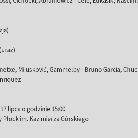
ossi, Cichocki, Abramowicz - Cele, Łukasik, Nascim
zja)
(uraz)
enetxe, Mijusković, Gammelby - Bruno Garcia, Chuc
enriquez
17 lipca o godzinie 15:00
y Płock im. Kazimierza Górskiego