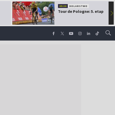
09:30
KOLARSTWO
Tour de Pologne: 5. etap
▶