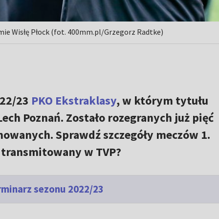
mie Wisłę Płock (fot. 400mm.pl/Grzegorz Radtke)
022/23
PKO Ekstraklasy
, w którym tytułu
Lech Poznań. Zostało rozegranych już pięć
anowanych. Sprawdź szczegóły meczów 1.
ie transmitowany w TVP?
rminarz sezonu 2022/23