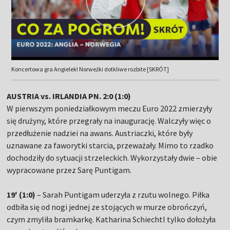
Koncertowa gra Angielek! Norweżki dotkliwe rozbite [SKRÓT]
AUSTRIA vs. IRLANDIA PN. 2:0 (1:0)
W pierwszym poniedziałkowym meczu Euro 2022 zmierzyły
się drużyny, które przegrały na inaugurację. Walczyły więc o
przedłużenie nadziei na awans. Austriaczki, które były
uznawane za faworytki starcia, przeważały. Mimo to rzadko
dochodziły do sytuacji strzeleckich. Wykorzystały dwie – obie
wypracowane przez Sarę Puntigam.
19' (1:0)
– Sarah Puntigam uderzyła z rzutu wolnego. Piłka
odbiła się od nogi jednej ze stojących w murze obrończyń,
czym zmyliła bramkarkę. Katharina Schiechtl tylko dołożyła