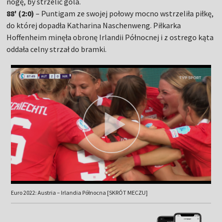
nogę, by strzelić gola.
88' (2:0)
– Puntigam ze swojej połowy mocno wstrzeliła piłkę,
do której dopadła Katharina Naschenweng. Piłkarka
Hoffenheim minęła obronę Irlandii Północnej i z ostrego kąta
oddała celny strzał do bramki.
Euro 2022: Austria – Irlandia Północna [SKRÓT MECZU]