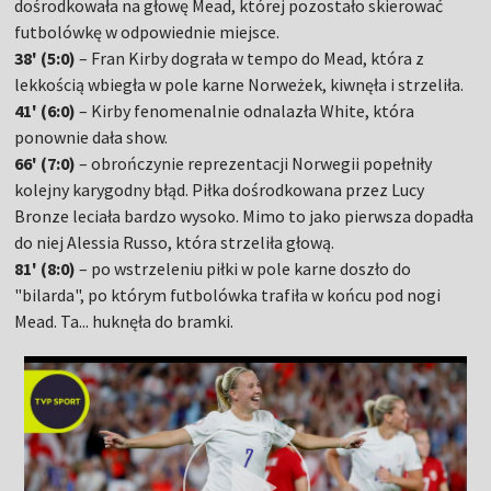
dośrodkowała na głowę Mead, której pozostało skierować
futbolówkę w odpowiednie miejsce.
38' (5:0)
– Fran Kirby dograła w tempo do Mead, która z
lekkością wbiegła w pole karne Norweżek, kiwnęła i strzeliła.
41' (6:0)
– Kirby fenomenalnie odnalazła White, która
ponownie dała show.
66' (7:0)
– obrończynie reprezentacji Norwegii popełniły
kolejny karygodny błąd. Piłka dośrodkowana przez Lucy
Bronze leciała bardzo wysoko. Mimo to jako pierwsza dopadła
do niej Alessia Russo, która strzeliła głową.
81' (8:0)
– po wstrzeleniu piłki w pole karne doszło do
"bilarda", po którym futbolówka trafiła w końcu pod nogi
Mead. Ta... huknęła do bramki.