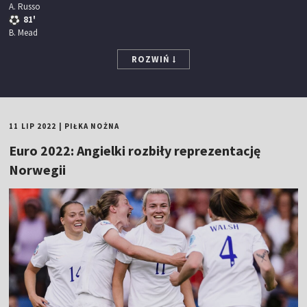
A. Russo
81'
B. Mead
ROZWIŃ
11 LIP 2022
|
PIŁKA NOŻNA
Euro 2022: Angielki rozbiły reprezentację
Norwegii