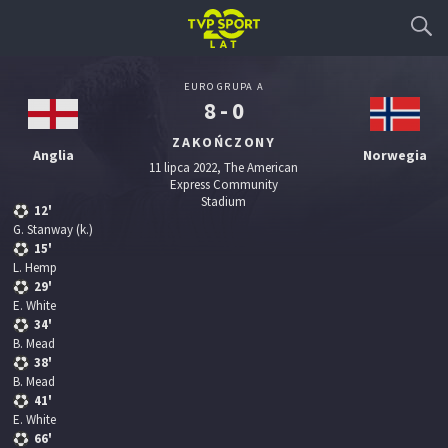
EURO GRUPA A
8 - 0
ZAKOŃCZONY
Anglia
Norwegia
11 lipca 2022, The American
Express Community
Stadium
12'
G. Stanway
(k.)
15'
L. Hemp
29'
E. White
34'
B. Mead
38'
B. Mead
41'
E. White
66'