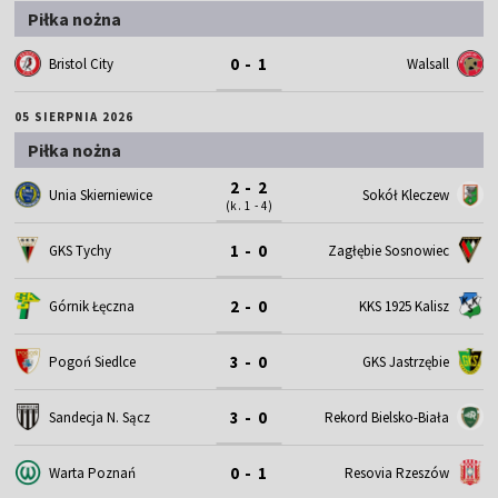
Piłka nożna
0 - 1
Bristol City
Walsall
05 SIERPNIA 2026
Piłka nożna
2 - 2
Unia Skierniewice
Sokół Kleczew
(k. 1 - 4)
1 - 0
GKS Tychy
Zagłębie Sosnowiec
2 - 0
Górnik Łęczna
KKS 1925 Kalisz
3 - 0
Pogoń Siedlce
GKS Jastrzębie
3 - 0
Sandecja N. Sącz
Rekord Bielsko-Biała
0 - 1
Warta Poznań
Resovia Rzeszów