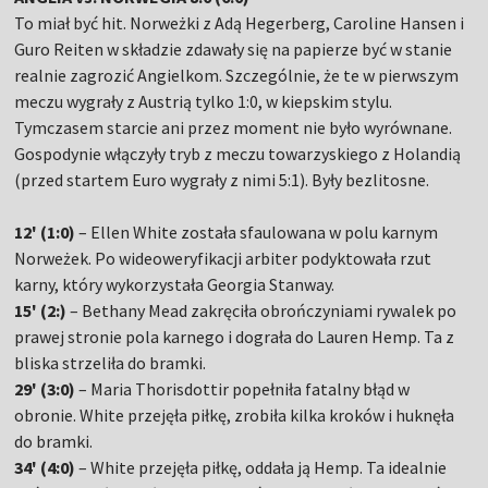
To miał być hit. Norweżki z Adą Hegerberg, Caroline Hansen i
Guro Reiten w składzie zdawały się na papierze być w stanie
realnie zagrozić Angielkom. Szczególnie, że te w pierwszym
meczu wygrały z Austrią tylko 1:0, w kiepskim stylu.
Tymczasem starcie ani przez moment nie było wyrównane.
Gospodynie włączyły tryb z meczu towarzyskiego z Holandią
(przed startem Euro wygrały z nimi 5:1). Były bezlitosne.
12' (1:0)
– Ellen White została sfaulowana w polu karnym
Norweżek. Po wideoweryfikacji arbiter podyktowała rzut
karny, który wykorzystała Georgia Stanway.
15' (2:)
– Bethany Mead zakręciła obrończyniami rywalek po
prawej stronie pola karnego i dograła do Lauren Hemp. Ta z
bliska strzeliła do bramki.
29' (3:0)
– Maria Thorisdottir popełniła fatalny błąd w
obronie. White przejęła piłkę, zrobiła kilka kroków i huknęła
do bramki.
34' (4:0)
– White przejęła piłkę, oddała ją Hemp. Ta idealnie