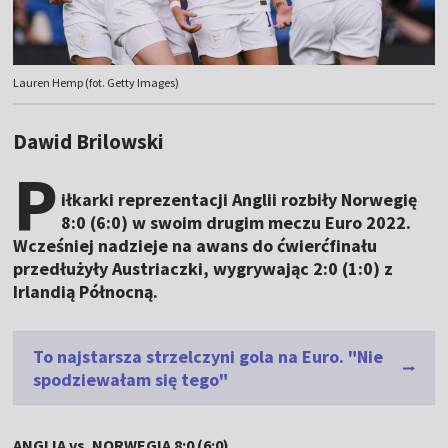
Lauren Hemp (fot. Getty Images)
Dawid Brilowski
P
iłkarki reprezentacji Anglii rozbiły Norwegię
8:0 (6:0) w swoim drugim meczu Euro 2022.
Wcześniej nadzieje na awans do ćwierćfinału
przedłużyły Austriaczki, wygrywając 2:0 (1:0) z
Irlandią Północną.
To najstarsza strzelczyni gola na Euro. "Nie
spodziewałam się tego"
ANGLIA vs. NORWEGIA 8:0 (6:0)