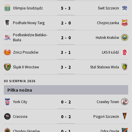
5 - 3
Olimpia Grudziądz
Świt Szczecin
2 - 0
Podhale Nowy Targ
Chojniczanka
Podbeskidzie Bielsko-
2 - 0
Hutnik Kraków
Biała
3 - 1
Znicz Pruszków
LKS II Łódź
3 - 2
Śląsk II Wrocław
Stal Stalowa Wola
03 SIERPNIA 2026
Piłka nożna
0 - 2
York City
Crawley Town
0 - 2
Cracovia
Pogoń Szczecin
0 - 1
Chrobry Głogów
Odra Opole