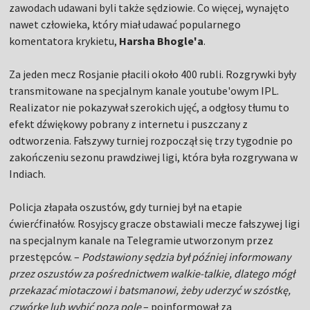
zawodach udawani byli także sędziowie. Co więcej, wynajęto
nawet człowieka, który miał udawać popularnego
komentatora krykietu,
Harsha Bhogle'a
.
Za jeden mecz Rosjanie płacili około 400 rubli. Rozgrywki były
transmitowane na specjalnym kanale youtube'owym IPL.
Realizator nie pokazywał szerokich ujęć, a odgłosy tłumu to
efekt dźwiękowy pobrany z internetu i puszczany z
odtworzenia. Fałszywy turniej rozpoczął się trzy tygodnie po
zakończeniu sezonu prawdziwej ligi, która była rozgrywana w
Indiach.
Policja złapała oszustów, gdy turniej był na etapie
ćwierćfinałów. Rosyjscy gracze obstawiali mecze fałszywej ligi
na specjalnym kanale na Telegramie utworzonym przez
przestępców. –
Podstawiony sędzia był później informowany
przez oszustów za pośrednictwem walkie-talkie, dlatego mógł
przekazać miotaczowi i batsmanowi, żeby uderzyć w szóstkę,
czwórkę lub wybić poza pole
– poinformował za