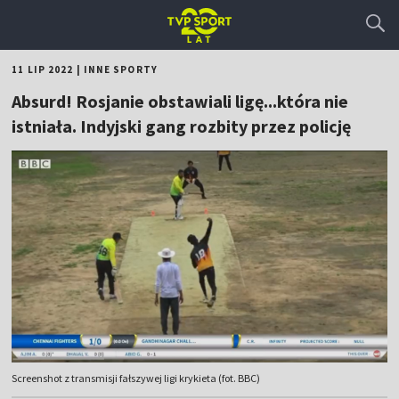
11 LIP 2022
|
INNE SPORTY
Absurd! Rosjanie obstawiali ligę...która nie
istniała. Indyjski gang rozbity przez policję
Screenshot z transmisji fałszywej ligi krykieta (fot. BBC)