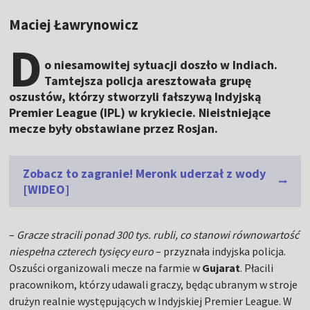
Maciej Ławrynowicz
D
o niesamowitej sytuacji doszło w Indiach.
Tamtejsza policja aresztowała grupę
oszustów, którzy stworzyli fałszywą Indyjską
Premier League (IPL) w krykiecie. Nieistniejące
mecze były obstawiane przez Rosjan.
Zobacz to zagranie! Meronk uderzał z wody
[WIDEO]
–
Gracze stracili ponad 300 tys. rubli, co stanowi równowartość
niespełna czterech tysięcy euro
– przyznała indyjska policja.
Oszuści organizowali mecze na farmie w
Gujarat
. Płacili
pracownikom, którzy udawali graczy, będąc ubranym w stroje
drużyn realnie występujących w Indyjskiej Premier League. W