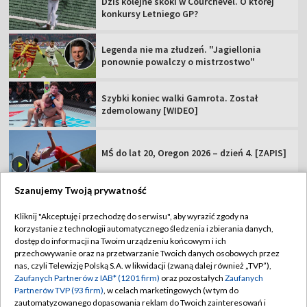
Dziś kolejne skoki w Courchevel. O której
konkursy Letniego GP?
Legenda nie ma złudzeń. "Jagiellonia
ponownie powalczy o mistrzostwo"
Szybki koniec walki Gamrota. Został
zdemolowany [WIDEO]
MŚ do lat 20, Oregon 2026 – dzień 4. [ZAPIS]
Szanujemy Twoją prywatność
Kliknij "Akceptuję i przechodzę do serwisu", aby wyrazić zgody na
korzystanie z technologii automatycznego śledzenia i zbierania danych,
TVP
dostęp do informacji na Twoim urządzeniu końcowym i ich
Abonament TVP
Regulamin TVP
przechowywanie oraz na przetwarzanie Twoich danych osobowych przez
nas, czyli Telewizję Polską S.A. w likwidacji (zwaną dalej również „TVP”),
Polityka prywatności
Sklep TVP
Zaufanych Partnerów z IAB* (1201 firm)
oraz pozostałych
Zaufanych
Partnerów TVP (93 firm)
, w celach marketingowych (w tym do
Biuro Reklamy
Moje zgody
zautomatyzowanego dopasowania reklam do Twoich zainteresowań i