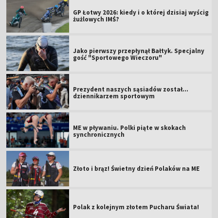
GP Łotwy 2026: kiedy i o której dzisiaj wyścig
żużlowych IMŚ?
Jako pierwszy przepłynął Bałtyk. Specjalny
gość "Sportowego Wieczoru"
Prezydent naszych sąsiadów został...
dziennikarzem sportowym
ME w pływaniu. Polki piąte w skokach
synchronicznych
Złoto i brąz! Świetny dzień Polaków na ME
Polak z kolejnym złotem Pucharu Świata!