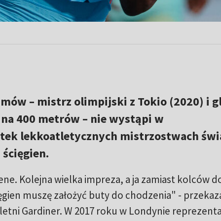
mów – mistrz olimpijski z Tokio (2020) i g
 na 400 metrów – nie wystąpi w
ątek lekkoatletycznych mistrzostwach świ
ścięgien.
ene. Kolejna wielka impreza, a ja zamiast kolców d
ęgien muszę założyć buty do chodzenia" - przekaz
etni Gardiner. W 2017 roku w Londynie reprezent