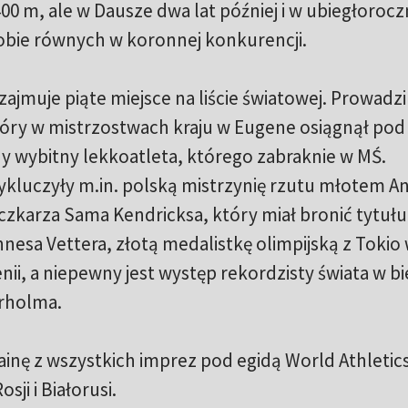
00 m, ale w Dausze dwa lat później i w ubiegłoroc
 sobie równych w koronnej konkurencji.
ajmuje piąte miejsce na liście światowej. Prowadzi
ry w mistrzostwach kraju w Eugene osiągnął pod
ny wybitny lekkoatleta, którego zabraknie w MŚ.
kluczyły m.in. polską mistrzynię rzutu młotem An
zkarza Sama Kendricksa, który miał bronić tytułu
esa Vettera, złotą medalistkę olimpijską z Tokio
nii, a niepewny jest występ rekordzisty świata w b
rholma.
ainę z wszystkich imprez pod egidą World Athletic
sji i Białorusi.