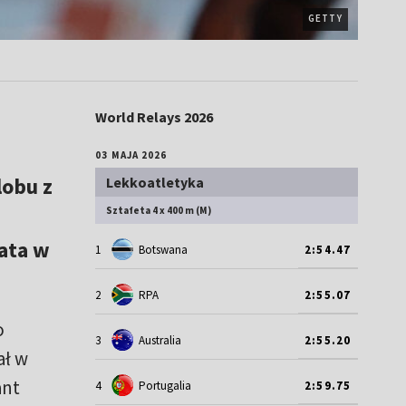
GETTY
World Relays 2026
03 MAJA 2026
lobu z
Lekkoatletyka
Sztafeta 4 x 400 m (M)
ata w
1
Botswana
2:54.47
2
RPA
2:55.07
o
3
Australia
2:55.20
ał w
ant
4
Portugalia
2:59.75