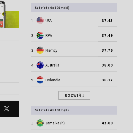
Sztafeta 4 x 100 m (M)
1
USA
37.43
2
RPA
37.49
3
Niemcy
37.76
4
Australia
38.00
5
Holandia
38.17
ROZWIŃ
Sztafeta 4 x 100 m (K)
1
Jamajka (K)
42.00