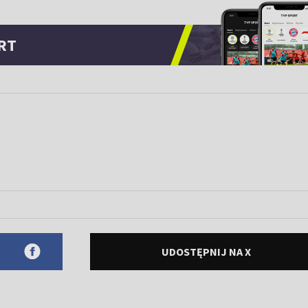
RT
UDOSTĘPNIJ NA X