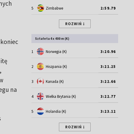
znych
5
Zimbabwe
2:59.79
ROZWIŃ
Sztafeta 4 x 400 m (K)
 koniec
1
Norwegia (K)
3:20.96
itę
2
Hiszpania (K)
3:21.25
,
 w
3
Kanada (K)
3:22.66
iegu na
4
Wielka Brytania (K)
3:22.77
5
Holandia (K)
3:23.12
s
ROZWIŃ