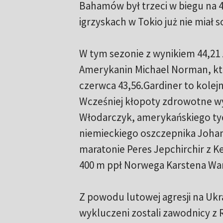
Bahamów był trzeci w biegu na 4
igrzyskach w Tokio już nie miał
W tym sezonie z wynikiem 44,21 z
Amerykanin Michael Norman, któ
czerwca 43,56.Gardiner to kolej
Wcześniej kłopoty zdrowotne wy
Włodarczyk, amerykańskiego tyc
niemieckiego oszczepnika Johann
maratonie Peres Jepchirchir z Ke
400 m ppł Norwega Karstena Wa
Z powodu lutowej agresji na Ukr
wykluczeni zostali zawodnicy z Ro