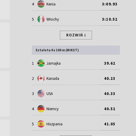
4
Kenia
3:09.93
5
Włochy
3:10.52
ROZWIŃ
Sztafeta 4 x 100 m (MIKST)
1
Jamajka
39.62
2
Kanada
40.23
3
USA
40.33
4
Niemcy
40.52
5
Hiszpania
41.05