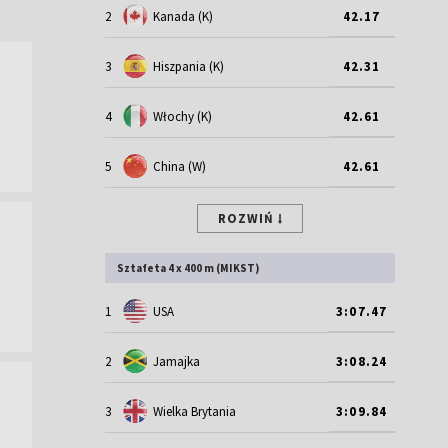
2
Kanada (K)
42.17
3
Hiszpania (K)
42.31
4
Włochy (K)
42.61
5
China (W)
42.61
ROZWIŃ
Sztafeta 4 x 400 m (MIKST)
1
USA
3:07.47
2
Jamajka
3:08.24
3
Wielka Brytania
3:09.84