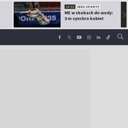
15:30
INNE SPORTY
ME w skokach do wody:
▶
3 m synchro kobiet