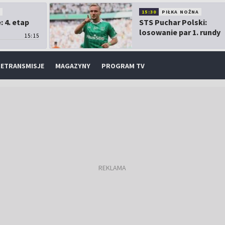
O
15:30
PIŁKA NOŻNA
 4. etap
STS Puchar Polski:
losowanie par 1. rundy
15:15
ETRANSMISJE
MAGAZYNY
PROGRAM TV