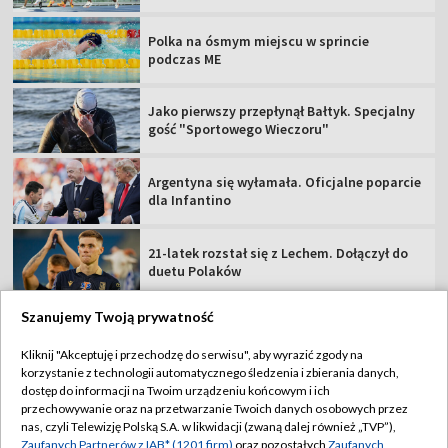
Polka na ósmym miejscu w sprincie
podczas ME
Jako pierwszy przepłynął Bałtyk. Specjalny
gość "Sportowego Wieczoru"
Argentyna się wyłamała. Oficjalne poparcie
dla Infantino
21-latek rozstał się z Lechem. Dołączył do
duetu Polaków
Szanujemy Twoją prywatność
Kliknij "Akceptuję i przechodzę do serwisu", aby wyrazić zgody na
korzystanie z technologii automatycznego śledzenia i zbierania danych,
TVP
dostęp do informacji na Twoim urządzeniu końcowym i ich
Abonament TVP
Regulamin TVP
przechowywanie oraz na przetwarzanie Twoich danych osobowych przez
nas, czyli Telewizję Polską S.A. w likwidacji (zwaną dalej również „TVP”),
Polityka prywatności
Sklep TVP
Zaufanych Partnerów z IAB* (1201 firm)
oraz pozostałych
Zaufanych