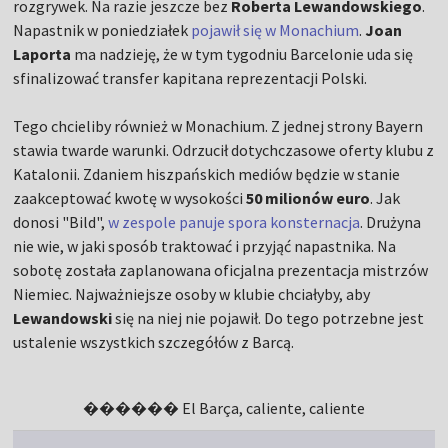
rozgrywek. Na razie jeszcze bez
Roberta Lewandowskiego
.
Napastnik w poniedziałek
pojawił się w Monachium
.
Joan
Laporta
ma nadzieję, że w tym tygodniu Barcelonie uda się
sfinalizować transfer kapitana reprezentacji Polski.
Tego chcieliby również w Monachium. Z jednej strony Bayern
stawia twarde warunki. Odrzucił dotychczasowe oferty klubu z
Katalonii. Zdaniem hiszpańskich mediów będzie w stanie
zaakceptować kwotę w wysokości
50 milionów euro
. Jak
donosi "Bild",
w zespole panuje spora konsternacja
. Drużyna
nie wie, w jaki sposób traktować i przyjąć napastnika. Na
sobotę została zaplanowana oficjalna prezentacja mistrzów
Niemiec. Najważniejsze osoby w klubie chciałyby, aby
Lewandowski
się na niej nie pojawił. Do tego potrzebne jest
ustalenie wszystkich szczegółów z Barcą.
������ El Barça, caliente, caliente