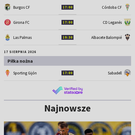
Burgos CF
Córdoba CF
17:00
Girona FC
CD Leganés
17:00
Las Palmas
Albacete Balompié
19:30
17 SIERPNIA 2026
Piłka nożna
Sporting Gijón
Sabadell
17:00
Najnowsze