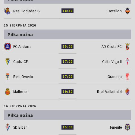
Real Sociedad B
Castellon
18:30
15 SIERPNIA 2026
Piłka nożna
FC Andorra
AD Ceuta FC
15:00
Cadiz CF
Celta Vigo II
17:00
Real Oviedo
Granada
17:00
Mallorca
Real Valladolid
19:30
16 SIERPNIA 2026
Piłka nożna
SD Eibar
Tenerife
15:00