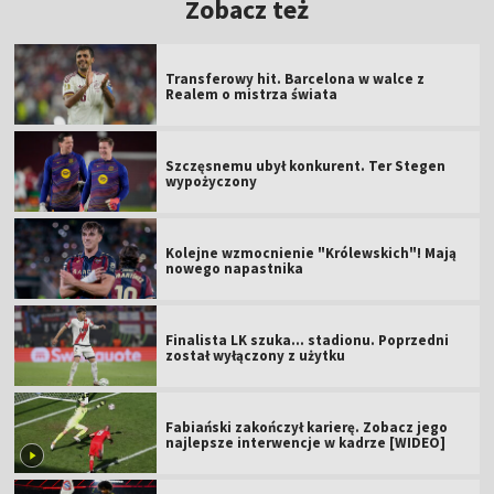
Zobacz też
Transferowy hit. Barcelona w walce z
Realem o mistrza świata
Szczęsnemu ubył konkurent. Ter Stegen
wypożyczony
Kolejne wzmocnienie "Królewskich"! Mają
nowego napastnika
Finalista LK szuka... stadionu. Poprzedni
został wyłączony z użytku
Fabiański zakończył karierę. Zobacz jego
najlepsze interwencje w kadrze [WIDEO]