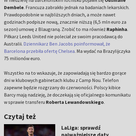
W niedzielę na barcelońskim lotnisku pojawił się
Ousmane
Dembele
. Francuza zabrakło jednak na badaniach lekarskich.
Prawdopodobnie w najbliższych dniach, a może nawet
godzinach podpisze nową, znacznie niższą (6,5 mln euro za
sezon) umowę z Blaugraną. Zrobić to ma również
Raphinha
.
Piłkarz Leeds United nie poleciał ze swoim pracodawcą do
Australii.
Dziennikarz Ben Jacobs poinformował, że
Barcelona przebiła ofertę Chelsea
. Ma wydać na Brazylijczyka
75 milionów euro.
Wszystko na to wskazuje, że zapowiadają się bardzo gorące
dni w klubowych gabinetach klubu z Camp Nou. Telefon
zapewne będzie rozgrzany do czerwoności. Polscy kibice
Barcy mają nadzieję, że doczekają się oficjalnego komunikatu
w sprawie transferu
Roberta Lewandowskiego
.
Czytaj też
LaLiga: sprawdź
najważniejsze daty