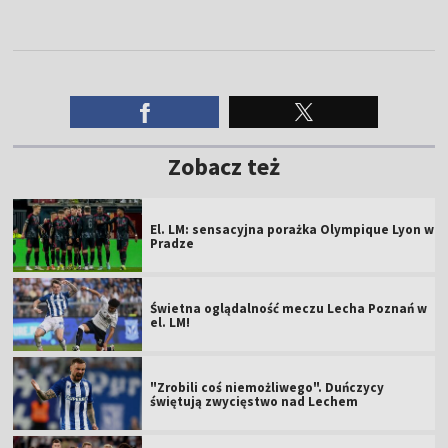
Zobacz też
El. LM: sensacyjna porażka Olympique Lyon w
Pradze
Świetna oglądalność meczu Lecha Poznań w
el. LM!
"Zrobili coś niemożliwego". Duńczycy
świętują zwycięstwo nad Lechem