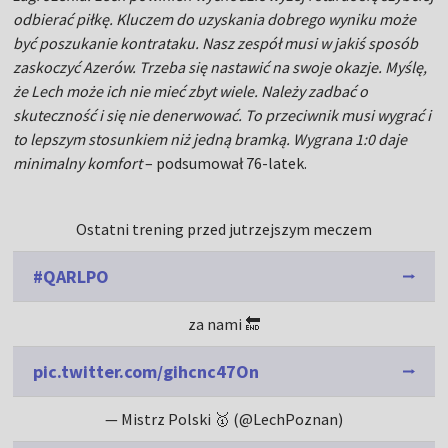
odbierać piłkę. Kluczem do uzyskania dobrego wyniku może
być poszukanie kontrataku. Nasz zespół musi w jakiś sposób
zaskoczyć Azerów. Trzeba się nastawić na swoje okazje. Myślę,
że Lech może ich nie mieć zbyt wiele. Należy zadbać o
skuteczność i się nie denerwować. To przeciwnik musi wygrać i
to lepszym stosunkiem niż jedną bramką. Wygrana 1:0 daje
minimalny komfort
– podsumował 76-latek.
Ostatni trening przed jutrzejszym meczem
#QARLPO
za nami 🔚
pic.twitter.com/gihcnc47On
— Mistrz Polski 🥇 (@LechPoznan)