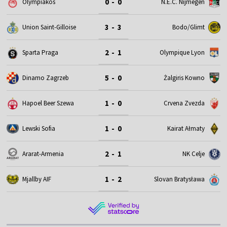
0 - 0
Olympiakos
N.E.C. Nijmegen
3 - 3
Union Saint-Gilloise
Bodo/Glimt
2 - 1
Sparta Praga
Olympique Lyon
5 - 0
Dinamo Zagrzeb
Żalgiris Kowno
1 - 0
Hapoel Beer Szewa
Crvena Zvezda
1 - 0
Lewski Sofia
Kairat Ałmaty
2 - 1
Ararat-Armenia
NK Celje
1 - 2
Mjallby AIF
Slovan Bratysława