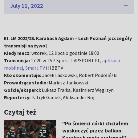
July 11, 2022
El. LM 2022/23. Karabach Agdam – Lech Poznań [szczegóły
transmisji na żywo]
Kiedy mecz:
wtorek, 12 lipca o godzinie 18:00
Transmisja:
17:20 w TVP Sport, TVPSPORT.PL,
aplikacji
mobilnej
,
Smart TV
i HBBTV
Kto skomentuje:
Jacek Laskowski, Robert Podoliński
Prowadzący studio:
Mariusz Jankowski
Goście/eksperci:
Łukasz Trałka, Kazimierz Węgrzyn
Reporterzy:
Patryk Ganiek, Aleksander Roj
Czytaj też
"Po śmierci córki chciałem
wyskoczyć przez balkon.
Karabach mnie uratował"