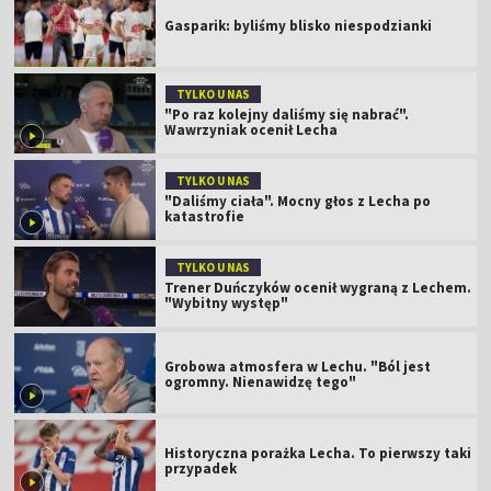
Gasparik: byliśmy blisko niespodzianki
TYLKO U NAS
"Po raz kolejny daliśmy się nabrać".
Wawrzyniak ocenił Lecha
TYLKO U NAS
"Daliśmy ciała". Mocny głos z Lecha po
katastrofie
TYLKO U NAS
Trener Duńczyków ocenił wygraną z Lechem.
"Wybitny występ"
Grobowa atmosfera w Lechu. "Ból jest
ogromny. Nienawidzę tego"
Historyczna porażka Lecha. To pierwszy taki
przypadek