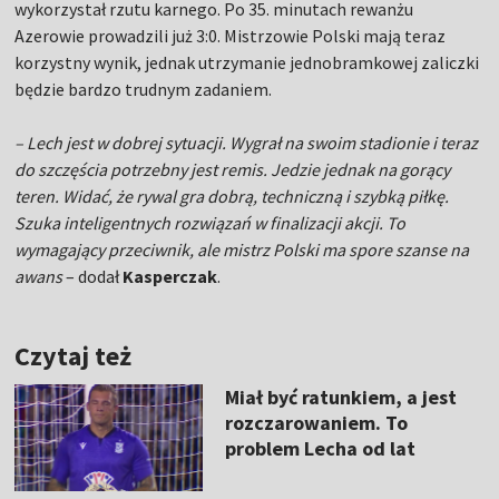
wykorzystał rzutu karnego. Po 35. minutach rewanżu
Azerowie prowadzili już 3:0. Mistrzowie Polski mają teraz
korzystny wynik, jednak utrzymanie jednobramkowej zaliczki
będzie bardzo trudnym zadaniem.
– Lech jest w dobrej sytuacji. Wygrał na swoim stadionie i teraz
do szczęścia potrzebny jest remis. Jedzie jednak na gorący
teren. Widać, że rywal gra dobrą, techniczną i szybką piłkę.
Szuka inteligentnych rozwiązań w finalizacji akcji. To
wymagający przeciwnik, ale mistrz Polski ma spore szanse na
awans
– dodał
Kasperczak
.
Czytaj też
Miał być ratunkiem, a jest
rozczarowaniem. To
problem Lecha od lat