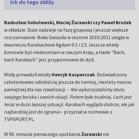
ich do tego zbliży
Radosław Sobolewski, Maciej Żurawski czy Paweł Brożek
w składzie. Duże nadzieje na fazę grupową i jeszcze większe
rozczarowanie. Biała Gwiazda w sezonie 2010/2011 uległa w
dwumeczu Karabachowi Agdam 0:1 i 2:3. Jeszcze wtedy
Azerowie byli niedoceniani w naszym kraju, a hasło "Bach,
bach Karabach" jest przypominane do dziś.
Wisłę prowadził wtedy
Henryk Kasperczak
. Doświadczony
szkoleniowiec odniósł się jeszcze do tamtej, niestety mocno
pamiętnej dla nas rywalizacji.
– Nie wykorzystaliśmy atutu
swojego boiska i swoich okazji. Potem było trudniej. Lech jest
teraz w dużo lepszej sytuacji. Karabach wygląda dobrze, ale jak
najbardziej jest do ogrania
– przyznał w rozmowie z
TVPSPORT.PL.
W 90. minucie pierwszego spotkania
Żurawski
nie