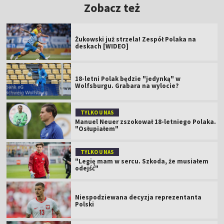
Zobacz też
Żukowski już strzela! Zespół Polaka na
deskach [WIDEO]
18-letni Polak będzie "jedynką" w
Wolfsburgu. Grabara na wylocie?
TYLKO U NAS
Manuel Neuer zszokował 18-letniego Polaka.
"Osłupiałem"
TYLKO U NAS
"Legię mam w sercu. Szkoda, że musiałem
odejść"
Niespodziewana decyzja reprezentanta
Polski