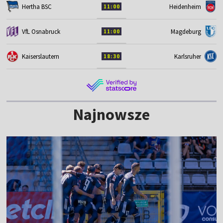
Hertha BSC
Heidenheim
11:00
VfL Osnabruck
Magdeburg
11:00
Kaiserslautern
Karlsruher
18:30
Najnowsze