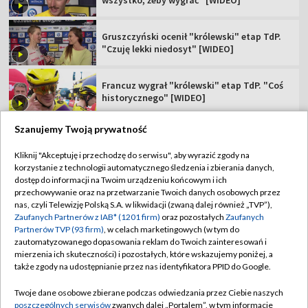
wszystko, żeby wygrać" [WIDEO]
Gruszczyński ocenił "królewski" etap TdP.
"Czuję lekki niedosyt" [WIDEO]
Francuz wygrał "królewski" etap TdP. "Coś
historycznego" [WIDEO]
Szanujemy Twoją prywatność
Kliknij "Akceptuję i przechodzę do serwisu", aby wyrazić zgody na
korzystanie z technologii automatycznego śledzenia i zbierania danych,
TVP
dostęp do informacji na Twoim urządzeniu końcowym i ich
Abonament TVP
Regulamin TVP
przechowywanie oraz na przetwarzanie Twoich danych osobowych przez
nas, czyli Telewizję Polską S.A. w likwidacji (zwaną dalej również „TVP”),
Polityka prywatności
Sklep TVP
Zaufanych Partnerów z IAB* (1201 firm)
oraz pozostałych
Zaufanych
Partnerów TVP (93 firm)
, w celach marketingowych (w tym do
Biuro Reklamy
Moje zgody
zautomatyzowanego dopasowania reklam do Twoich zainteresowań i
mierzenia ich skuteczności) i pozostałych, które wskazujemy poniżej, a
Oferta Handlowa
Biuro reklamy
także zgody na udostępnianie przez nas identyfikatora PPID do Google.
Telegazeta ogłoszenia
Kontakt
Twoje dane osobowe zbierane podczas odwiedzania przez Ciebie naszych
Emisja w TVP
poszczególnych serwisów
zwanych dalej „Portalem”, w tym informacje