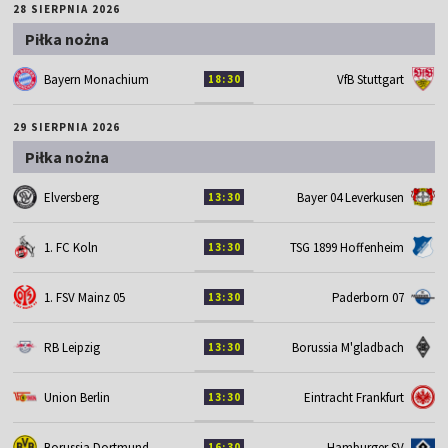
28 SIERPNIA 2026
Piłka nożna
Bayern Monachium
VfB Stuttgart
18:30
29 SIERPNIA 2026
Piłka nożna
Elversberg
Bayer 04 Leverkusen
13:30
1. FC Koln
TSG 1899 Hoffenheim
13:30
1. FSV Mainz 05
Paderborn 07
13:30
RB Leipzig
Borussia M'gladbach
13:30
Union Berlin
Eintracht Frankfurt
13:30
Borussia Dortmund
Hamburger SV
16:30