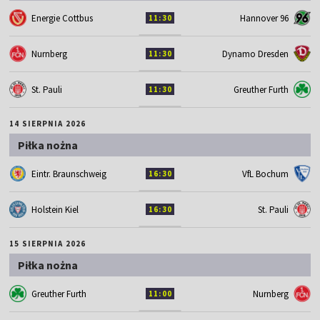
Energie Cottbus
Hannover 96
11:30
Nurnberg
Dynamo Dresden
11:30
St. Pauli
Greuther Furth
11:30
14 SIERPNIA 2026
Piłka nożna
Eintr. Braunschweig
VfL Bochum
16:30
Holstein Kiel
St. Pauli
16:30
15 SIERPNIA 2026
Piłka nożna
Greuther Furth
Nurnberg
11:00