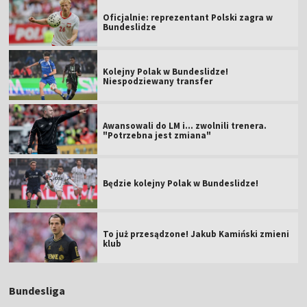
Oficjalnie: reprezentant Polski zagra w
Bundeslidze
Kolejny Polak w Bundeslidze!
Niespodziewany transfer
Awansowali do LM i... zwolnili trenera.
"Potrzebna jest zmiana"
Będzie kolejny Polak w Bundeslidze!
To już przesądzone! Jakub Kamiński zmieni
klub
Bundesliga