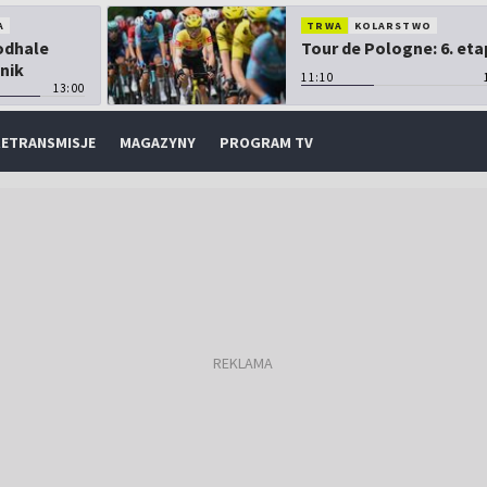
A
TRWA
KOLARSTWO
Podhale
Tour de Pologne: 6. eta
nik
11:10
13:00
ETRANSMISJE
MAGAZYNY
PROGRAM TV