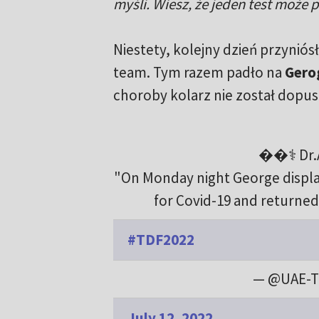
myśli. Wiesz, że jeden test może 
Niestety, kolejny dzień przynió
team. Tym razem padło na
Gero
choroby kolarz nie został dopus
��‍⚕️ Dr.
"On Monday night George displ
for Covid-19 and returned 
#TDF2022
— @UAE-T
July 12, 2022