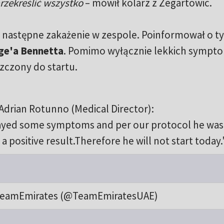
przekreślić wszystko
– mówił kolarz z Zegartowic.
sł następne zakażenie w zespole. Poinformował o 
ge'a Bennetta
. Pomimo wyłącznie lekkich symp
zczony do startu.
Adrian Rotunno (Medical Director):
ayed some symptoms and per our protocol he was
a positive result.Therefore he will not start today.
eamEmirates (@TeamEmiratesUAE)