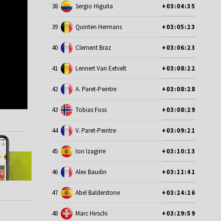
38
Sergio Higuita
+03:04:35
39
Quinten Hermans
+03:05:23
40
Clement Braz
+03:06:23
41
Lennert Van Eetvelt
+03:08:22
42
A. Paret-Peintre
+03:08:28
43
Tobias Foss
+03:08:29
44
V. Paret-Peintre
+03:09:21
45
Ion Izagirre
+03:10:13
46
Alex Baudin
+03:11:41
47
Abel Balderstone
+03:24:26
48
Marc Hirschi
+03:29:59