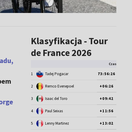
Klasyfikacja - Tour
de France 2026
iadu,
Czas
1
Tadej Pogacar
73:56:26
apem
2
Remco Evenepoel
+06:26
3
Isaac del Toro
+09:42
orge
4
Paul Seixas
+11:56
5
Lenny Martinez
+13:02