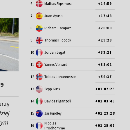
6
Mattias Skjelmose
+14:59
7
Juan Ayuso
+17:48
8
Richard Carapaz
+20:00
9
Thomas Pidcock
+29:28
10
Jordan Jegat
+33:21
11
Yannis Voisard
+38:02
z
12
Tobias Johannessen
+56:37
19
13
Sepp Kuss
+01:02:23
14
Davide Piganzoli
+01:03:43
arzy
ziej
15
Jai Hindley
+01:23:28
 tym
Nicolas
16
+01:25:01
Prodhomme