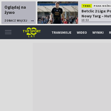
Oglądaj na
TRWA
PIŁKA NOŻN
Betclic 2 Liga: 
żywo
Nowy Targ – Hut
Kraków
10:53
ZOBACZ WIĘCEJ
TRANSMISJE
WIDEO
WYNIKI
R