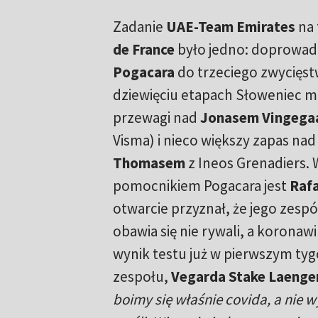
Zadanie
UAE-Team Emirates
na 
de France
było jedno: doprowa
Pogacara
do trzeciego zwycięst
dziewięciu etapach Słoweniec m
przewagi nad
Jonasem Vingega
Visma) i nieco większy zapas na
Thomasem
z Ineos Grenadiers
pomocnikiem Pogacara jest
Rafa
otwarcie przyznał, że jego zespó
obawia się nie rywali, a koronaw
wynik testu już w pierwszym tygo
zespołu,
Vegarda Stake Laenge
boimy się właśnie covida, a nie 