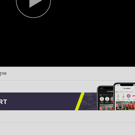
ogne
RT