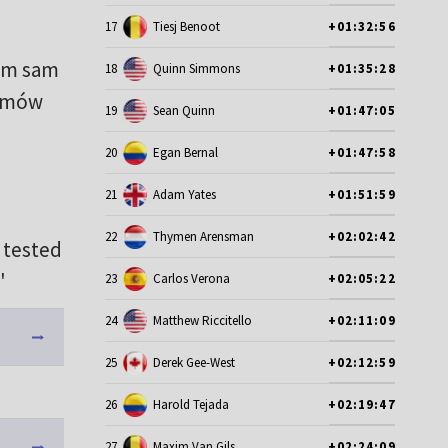
17
Tiesj Benoot
+01:32:56
tym sam
18
Quinn Simmons
+01:35:28
tomów
19
Sean Quinn
+01:47:05
20
Egan Bernal
+01:47:58
21
Adam Yates
+01:51:59
22
Thymen Arensman
+02:02:42
 tested
"
23
Carlos Verona
+02:05:22
24
Matthew Riccitello
+02:11:09
25
Derek Gee-West
+02:12:59
26
Harold Tejada
+02:19:47
27
Maxim Van Gils
+02:24:09