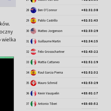
28
Ben O'Connor
+02:31:38
29
Pablo Castrillo
+02:31:43
ików.
roczny
30
Matteo Jorgenson
+02:33:29
 wielka
31
Guillaume Martin
+02:34:15
32
Felix Grossschartner
+02:43:22
33
Mattia Cattaneo
+02:51:19
34
Raul Garcia Pierna
+02:52:32
35
Mauro Schmid
+02:53:29
36
Kevin Vauquelin
+03:01:17
37
Antonio Tiberi
+03:03:52