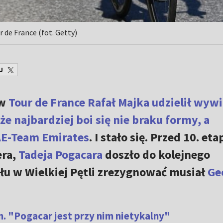
 de France (fot. Getty)
J
 w
Tour de France
Rafał Majka udzielił wyw
że najbardziej boi się nie braku formy, a
AE-Team Emirates
. I stało się. Przed 10. et
era,
Tadeja Pogacara
doszło do kolejnego
ału w Wielkiej Pętli zrezygnować musiał
Ge
. "Pogacar jest przy nim nietykalny"