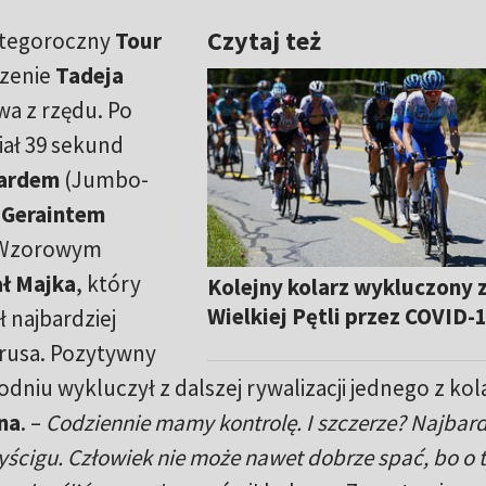
Czytaj też
tegoroczny
Tour
dzenie
Tadeja
wa z rzędu. Po
iał 39 sekund
ardem
(Jumbo-
d
Geraintem
. Wzorowym
ł Majka
, który
Kolejny kolarz wykluczony 
Wielkiej Pętli przez COVID-
ł najbardziej
irusa. Pozytywny
dniu wykluczył z dalszej rywalizacji jednego z kol
na
. –
Codziennie mamy kontrolę. I szczerze? Najbard
wyścigu. Człowiek nie może nawet dobrze spać, bo o