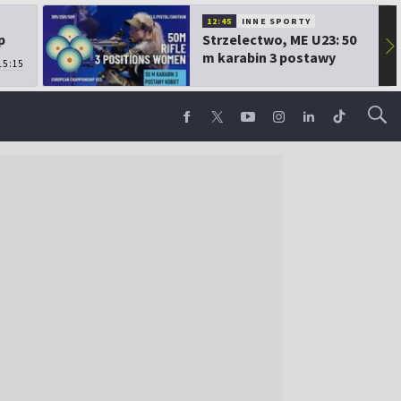
12:45
INNE SPORTY
p
Strzelectwo, ME U23: 50
▶
m karabin 3 postawy
15:15
kobiet