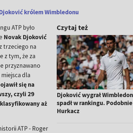
k Djoković królem Wimbledonu
Czytaj też
ingu ATP było
że
Novak Djoković
 trzeciego na
e z tym, że za
nie przyznawano
 miejsca dla
ojawił się na
szy, czyli 29
Djoković wygrał Wimbledon i
spadł w rankingu. Podobnie
 klasyfikowany aż
Hurkacz
historii ATP - Roger