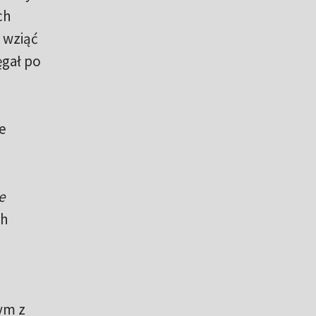
ch
 wziąć
ęgał po
e
e
ch
nym z