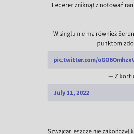
Federer zniknął z notowań rank
W singlu nie ma również Seren
punktom zdob
pic.twitter.com/oGO6Omhzx
— Z kortu
July 11, 2022
Szwajcar jeszcze nie zakończył k