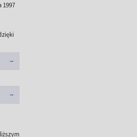
a 1997
zięki
bliższym