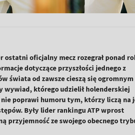
r ostatni oficjalny mecz rozegrał ponad ro
ormacje dotyczące przyszłości jednego z
tów świata od zawsze cieszą się ogromnym
 wywiad, którego udzielił holenderskiej
nie poprawi humoru tym, którzy liczą na 
tępów. Były lider rankingu ATP wprost
mną przyjemność ze swojego obecnego tryb