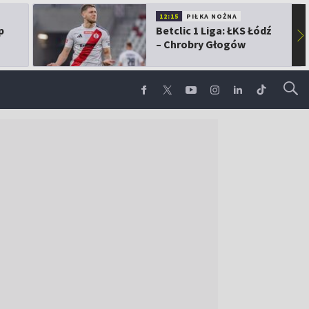
12:15
PIŁKA NOŻNA
p
Betclic 1 Liga: ŁKS Łódź
▶
– Chrobry Głogów