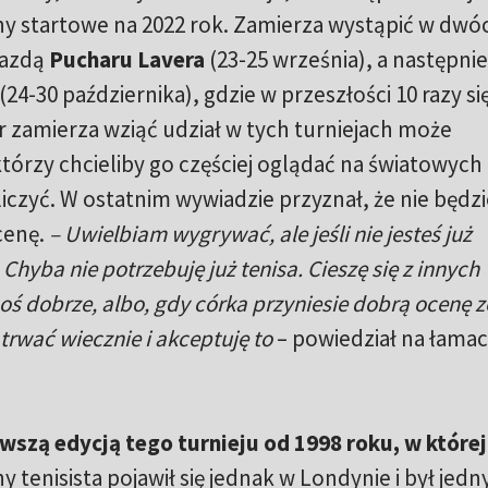
any startowe na 2022 rok. Zamierza wystąpić w dwó
iazdą
Pucharu Lavera
(23-25 września), a następnie
(24-30 października), gdzie w przeszłości 10 razy si
r zamierza wziąć udział w tych turniejach może
tórzy chcieliby go częściej oglądać na światowych
liczyć. W ostatnim wywiadzie przyznał, że nie będzi
cenę.
– Uwielbiam wygrywać, ale jeśli nie jesteś już
 Chyba nie potrzebuję już tenisa. Cieszę się z innych
oś dobrze, albo, gdy córka przyniesie dobrą ocenę z
 trwać wiecznie i akceptuję to
– powiedział na łama
wszą edycją tego turnieju od 1998 roku, w której
 tenisista pojawił się jednak w Londynie i był jed