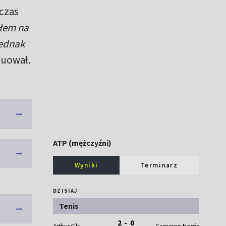
czas
ałem na
jednak
uował.
ATP (mężczyźni)
Wyniki
Terminarz
DZISIAJ
Tenis
2 - 0