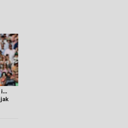
...
 jak