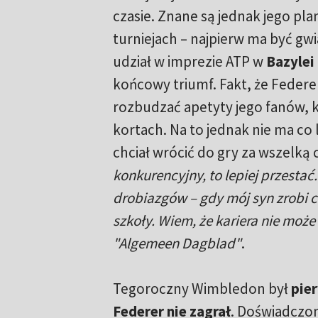
czasie. Znane są jednak jego pl
turniejach – najpierw ma być gw
udział w imprezie ATP w
Bazylei
końcowy triumf. Fakt, że Federe
rozbudzać apetyty jego fanów, k
kortach. Na to jednak nie ma co 
chciał wrócić do gry za wszelką 
konkurencyjny, to lepiej przestać.
drobiazgów – gdy mój syn zrobi c
szkoły. Wiem, że kariera nie może
"Algemeen Dagblad"
.
Tegoroczny Wimbledon był
pier
Federer nie zagrał
. Doświadczony