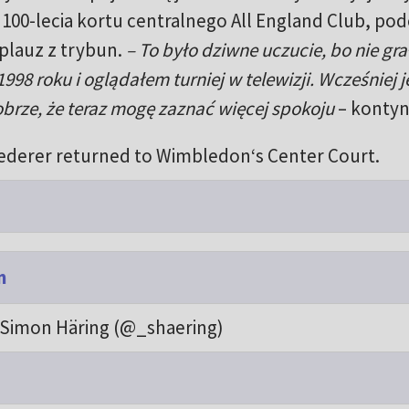
00-lecia kortu centralnego All England Club, pod
plauz z trybun.
– To było dziwne uczucie, bo nie gr
98 roku i oglądałem turniej w telewizji. Wcześniej 
brze, że teraz mogę zaznać więcej spokoju
– kontyn
derer returned to Wimbledon‘s Center Court.
m
Simon Häring (@_shaering)