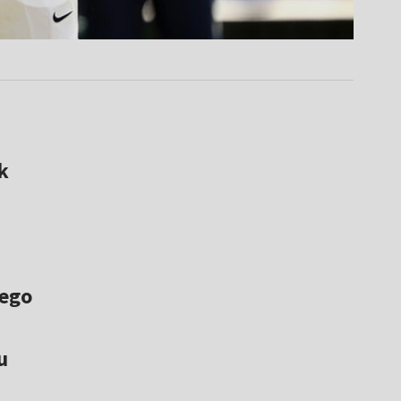
k
jego
u