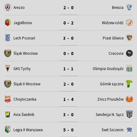
2 - 0
Arezzo
Brescia
0 - 2
Jagiellonia
Widzew Łódź
3 - 0
Lech Poznań
Piast Gliwice
0 - 0
Śląsk Wrocław
Cracovia
1 - 1
GKS Tychy
Olimpia Grudziądz
2 - 0
Śląsk II Wrocław
Górnik Łęczna
1 - 4
Chojniczanka
Znicz Pruszków
3 - 0
Avia Świdnik
Sandecja N. Sącz
5 - 0
Legia II Warszawa
Świt Szczecin