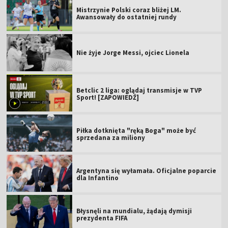
Mistrzynie Polski coraz bliżej LM.
Awansowały do ostatniej rundy
Nie żyje Jorge Messi, ojciec Lionela
Betclic 2 liga: oglądaj transmisje w TVP
Sport! [ZAPOWIEDŹ]
Piłka dotknięta "ręką Boga" może być
sprzedana za miliony
Argentyna się wyłamała. Oficjalne poparcie
dla Infantino
Błysnęli na mundialu, żądają dymisji
prezydenta FIFA