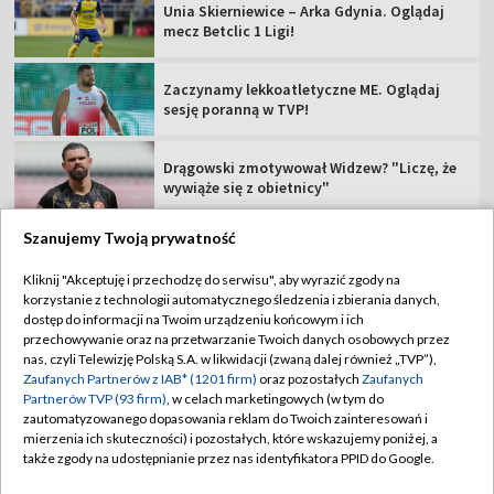
Unia Skierniewice – Arka Gdynia. Oglądaj
mecz Betclic 1 Ligi!
Zaczynamy lekkoatletyczne ME. Oglądaj
sesję poranną w TVP!
Drągowski zmotywował Widzew? "Liczę, że
wywiąże się z obietnicy"
Szanujemy Twoją prywatność
Kliknij "Akceptuję i przechodzę do serwisu", aby wyrazić zgody na
korzystanie z technologii automatycznego śledzenia i zbierania danych,
TVP
dostęp do informacji na Twoim urządzeniu końcowym i ich
Abonament TVP
Regulamin TVP
przechowywanie oraz na przetwarzanie Twoich danych osobowych przez
nas, czyli Telewizję Polską S.A. w likwidacji (zwaną dalej również „TVP”),
Polityka prywatności
Sklep TVP
Zaufanych Partnerów z IAB* (1201 firm)
oraz pozostałych
Zaufanych
Partnerów TVP (93 firm)
, w celach marketingowych (w tym do
Biuro Reklamy
Moje zgody
zautomatyzowanego dopasowania reklam do Twoich zainteresowań i
mierzenia ich skuteczności) i pozostałych, które wskazujemy poniżej, a
Oferta Handlowa
Biuro reklamy
także zgody na udostępnianie przez nas identyfikatora PPID do Google.
Telegazeta ogłoszenia
Kontakt