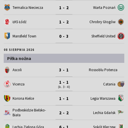
1 - 2
Termalica Nieciecza
Warta Poznań
1 - 2
ŁKS Łódź
Chrobry Głogów
0 - 3
Mansfield Town
Sheffield United
08 SIERPNIA 2026
Piłka nożna
3 - 1
Ascoli
Rossoblu Potenza
1 - 1
Vicenza
Catania
(k. 3 - 4)
1 - 1
Korona Kielce
Legia Warszawa
Podbeskidzie Bielsko-
2 - 2
Lechia Gdańsk
Biała
6 - 1
Lechia Zielona Góra
Sokół Kleczew