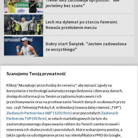
Trener GKS zachowuje optymizm. "Nie
jesteśmy bez szans"
Lech ma dylemat po starciu Farerami.
Roważa przełożenie meczu
Dobry start Świątek. "Jestem zadowolona
ze wszystkiego"
Szanujemy Twoją prywatność
TVP
Kliknij "Akceptuję i przechodzę do serwisu", aby wyrazić zgody na
korzystanie z technologii automatycznego śledzenia i zbierania danych,
Abonament TVP
Regulamin TVP
dostęp do informacji na Twoim urządzeniu końcowym i ich
Polityka prywatności
Sklep TVP
przechowywanie oraz na przetwarzanie Twoich danych osobowych przez
nas, czyli Telewizję Polską S.A. w likwidacji (zwaną dalej również „TVP”),
Biuro Reklamy
Moje zgody
Zaufanych Partnerów z IAB* (1201 firm)
oraz pozostałych
Zaufanych
Partnerów TVP (93 firm)
, w celach marketingowych (w tym do
Oferta Handlowa
Biuro reklamy
zautomatyzowanego dopasowania reklam do Twoich zainteresowań i
mierzenia ich skuteczności) i pozostałych, które wskazujemy poniżej, a
Telegazeta ogłoszenia
Kontakt
także zgody na udostępnianie przez nas identyfikatora PPID do Google.