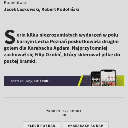
Komentarz:
Jacek Laskowski, Robert Podoliński
S
eria kilku niezrozumiałych wydarzeń w polu
karnym Lecha Poznań poskutkowała drugim
golem dla Karabachu Agdam. Najprzytomniej
zachował się Filip Ozobić, który skierował piłkę do
pustej bramki.
Pobierz aplikację
TVP SPORT
ŹRÓDŁO: TVP SPORT
HD
#LECH POZNAŃ
#KARABACH AGDAM