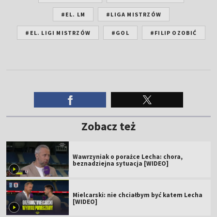
#EL. LM
#LIGA MISTRZÓW
#EL. LIGI MISTRZÓW
#GOL
#FILIP OZOBIĆ
Zobacz też
Wawrzyniak o porażce Lecha: chora,
beznadziejna sytuacja [WIDEO]
Mielcarski: nie chciałbym być katem Lecha
[WIDEO]