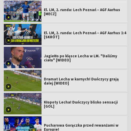
El. LM, 2. runda: Lech Poznań – AGF Aarhus
[MECZ]
El. LM, 2. runda: Lech Poznań – AGF Aarhus 1:4
[SKRÓT]
Jagiełło po klęsce Lecha w LM. "Daliśmy
ciała" [WIDEO]
Dramat Lecha w karnych! Duńczycy grają
dalej [WIDEO]
Kłopoty Lecha! Duńczycy blisko sensacji
[GOL]
Pucharowa Gorączka przed rewanżami w
Europie!