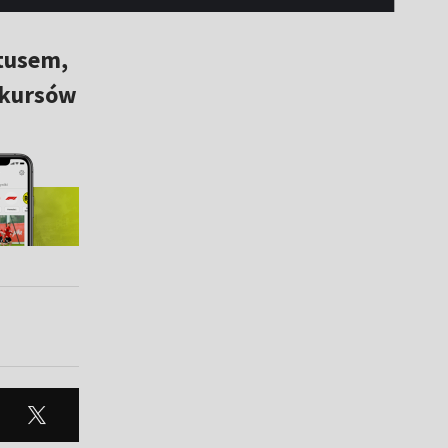
tusem,
nkursów