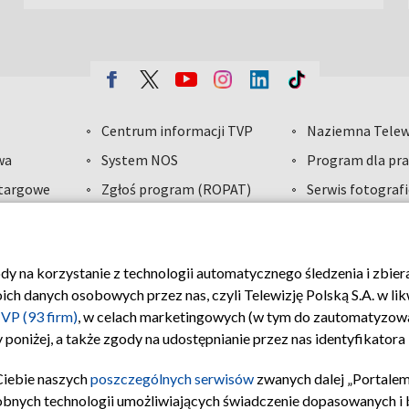
Centrum informacji TVP
Naziemna Telew
wa
System NOS
Program dla pra
etargowe
Zgłoś program (ROPAT)
Serwis fotograf
zyjna
Kariera w TVP
Merchandising (
dawcy
ody na korzystanie z technologii automatycznego śledzenia i zbie
 danych osobowych przez nas, czyli Telewizję Polską S.A. w likw
VP
Polityka prywatności
Moje zgody
Biuro reklamy
VP (93 firm)
, w celach marketingowych (w tym do zautomatyzow
 poniżej, a także zgody na udostępnianie przez nas identyfikator
Ciebie naszych
poszczególnych serwisów
zwanych dalej „Portalem
obnych technologii umożliwiających świadczenie dopasowanych i be