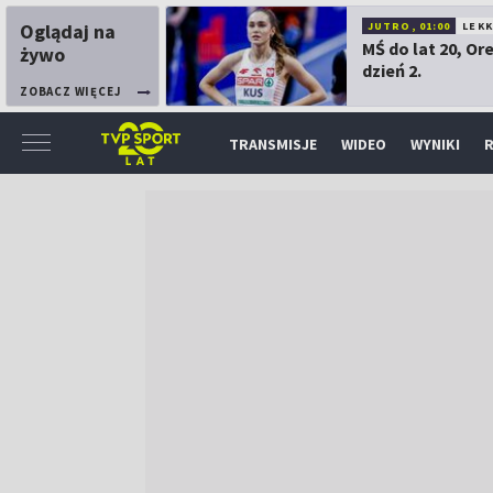
Oglądaj na
JUTRO, 01:00
LEK
MŚ do lat 20, Or
żywo
dzień 2.
ZOBACZ WIĘCEJ
TRANSMISJE
WIDEO
WYNIKI
R