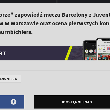
rze" zapowiedź meczu Barcelony z Juven
ów w Warszawie oraz ocena pierwszych ko
urnbichlera.
RT
ANSMISJA
UDOSTĘPNIJ NA X