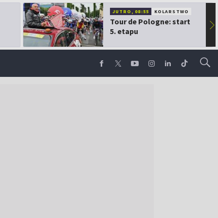
JUTRO, 08:55
KOLARSTWO
Tour de Pologne: start
▶
5. etapu