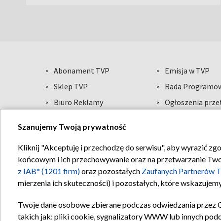
Abonament TVP
Emisja w TVP
Sklep TVP
Rada Programo
Biuro Reklamy
Ogłoszenia prz
Oferta Handlowa
Akademia Telewi
Szanujemy Twoją prywatność
Telegazeta ogłoszenia
Informacje o na
Kliknij "Akceptuję i przechodzę do serwisu", aby wyrazić zg
końcowym i ich przechowywanie oraz na przetwarzanie Twoich
Regulamin T
z IAB* (1201 firm)
oraz pozostałych
Zaufanych Partnerów T
mierzenia ich skuteczności) i pozostałych, które wskazujemy
Twoje dane osobowe zbierane podczas odwiedzania przez 
takich jak: pliki cookie, sygnalizatory WWW lub innych pod