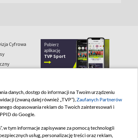
izja Cyfrowa
Pobierz
aplikację
sy
TVP Sport
iczny
znaki)
rania danych, dostęp do informacji na Twoim urządzeniu
idacji (zwaną dalej również „TVP”),
Zaufanych Partnerów
Kontakt
anego dopasowania reklam do Twoich zainteresowań i
a PPID do Google.
”, w tym informacje zapisywane za pomocą technologii
zpiecznych usług, personalizację treści oraz reklam,