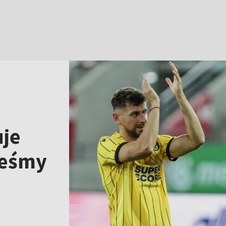
je
teśmy