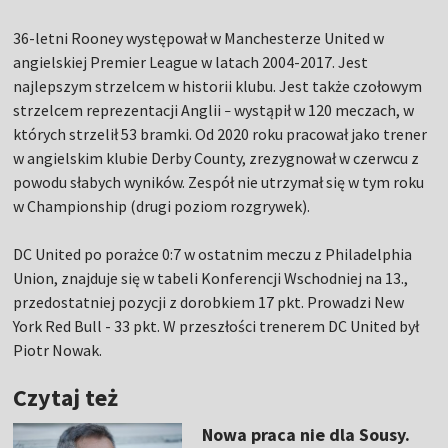
36-letni Rooney występował w Manchesterze United w
angielskiej Premier League w latach 2004-2017. Jest
najlepszym strzelcem w historii klubu. Jest także czołowym
strzelcem reprezentacji Anglii
wystąpił w 120 meczach, w
–
których strzelił 53 bramki. Od 2020 roku pracował jako trener
w angielskim klubie Derby County, zrezygnował w czerwcu z
powodu słabych wyników. Zespół nie utrzymał się w tym roku
w Championship (drugi poziom rozgrywek).
DC United po porażce 0:7 w ostatnim meczu z Philadelphia
Union, znajduje się w tabeli Konferencji Wschodniej na 13.,
przedostatniej pozycji z dorobkiem 17 pkt. Prowadzi New
York Red Bull - 33 pkt. W przeszłości trenerem DC United był
Piotr Nowak.
Czytaj też
Nowa praca nie dla Sousy.