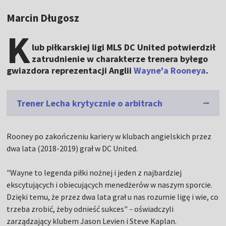
Marcin Długosz
K
lub piłkarskiej ligi MLS DC United potwierdził
zatrudnienie w charakterze trenera byłego
gwiazdora reprezentacji Anglii
Wayne'a Rooneya
.
Trener Lecha krytycznie o arbitrach
Rooney po zakończeniu kariery w klubach angielskich przez
dwa lata (2018-2019) grał w DC United.
"Wayne to legenda piłki nożnej i jeden z najbardziej
ekscytujących i obiecujących menedżerów w naszym sporcie.
Dzięki temu, że przez dwa lata grał u nas rozumie ligę i wie, co
trzeba zrobić, żeby odnieść sukces"
oświadczyli
–
zarządzający klubem Jason Levien i Steve Kaplan.