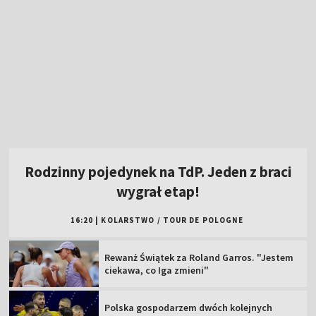
Rodzinny pojedynek na TdP. Jeden z braci
wygrał etap!
16:20
|
KOLARSTWO
/
TOUR DE POLOGNE
Rewanż Świątek za Roland Garros. "Jestem
ciekawa, co Iga zmieni"
Polska gospodarzem dwóch kolejnych
imprez siatkarskich!
W sobotę "królewski" etap Tour de Pologne.
Oglądaj w TVP!
Popis Polki na najsłynniejszej górze świata!
Jest liderką TdF