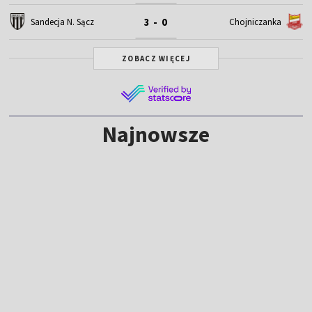
3 - 0
Sandecja N. Sącz
Chojniczanka
ZOBACZ WIĘCEJ
Najnowsze