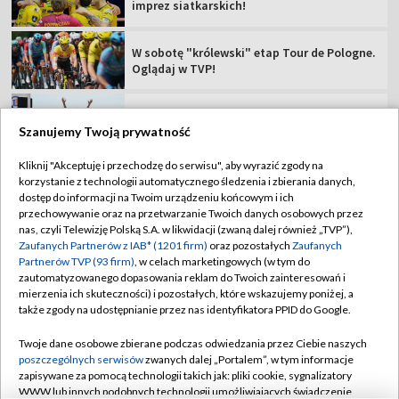
Tour de Pologne 2026: 5. etap [SKRÓT]
Rajdowe Samochodowe MP – 82. Rajd Polski
[RELACJA]
Szanujemy Twoją prywatność
Kliknij "Akceptuję i przechodzę do serwisu", aby wyrazić zgody na
korzystanie z technologii automatycznego śledzenia i zbierania danych,
TVP
dostęp do informacji na Twoim urządzeniu końcowym i ich
przechowywanie oraz na przetwarzanie Twoich danych osobowych przez
Abonament TVP
Regulamin TVP
nas, czyli Telewizję Polską S.A. w likwidacji (zwaną dalej również „TVP”),
Polityka prywatności
Sklep TVP
Zaufanych Partnerów z IAB* (1201 firm)
oraz pozostałych
Zaufanych
Partnerów TVP (93 firm)
, w celach marketingowych (w tym do
Biuro Reklamy
Moje zgody
zautomatyzowanego dopasowania reklam do Twoich zainteresowań i
mierzenia ich skuteczności) i pozostałych, które wskazujemy poniżej, a
Oferta Handlowa
Biuro reklamy
także zgody na udostępnianie przez nas identyfikatora PPID do Google.
Telegazeta ogłoszenia
Kontakt
Twoje dane osobowe zbierane podczas odwiedzania przez Ciebie naszych
Emisja w TVP
poszczególnych serwisów
zwanych dalej „Portalem”, w tym informacje
zapisywane za pomocą technologii takich jak: pliki cookie, sygnalizatory
Kanały
Rada Programowa
WWW lub innych podobnych technologii umożliwiających świadczenie