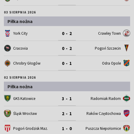
03 SIERPNIA 2026
Piłka nożna
0 - 2
York City
Crawley Town
0 - 2
Cracovia
Pogoń Szczecin
0 - 1
Chrobry Głogów
Odra Opole
02 SIERPNIA 2026
Piłka nożna
3 - 1
GKS Katowice
Radomiak Radom
2 - 1
Śląsk Wrocław
Raków Częstochowa
1 - 0
Pogoń Grodzisk Maz.
Puszcza Niepołomice