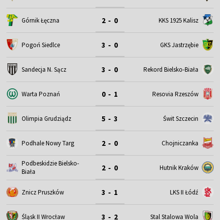
2 - 0
Górnik Łęczna
KKS 1925 Kalisz
3 - 0
Pogoń Siedlce
GKS Jastrzębie
3 - 0
Sandecja N. Sącz
Rekord Bielsko-Biała
0 - 1
Warta Poznań
Resovia Rzeszów
5 - 3
Olimpia Grudziądz
Świt Szczecin
2 - 0
Podhale Nowy Targ
Chojniczanka
Podbeskidzie Bielsko-
2 - 0
Hutnik Kraków
Biała
3 - 1
Znicz Pruszków
LKS II Łódź
3 - 2
Śląsk II Wrocław
Stal Stalowa Wola