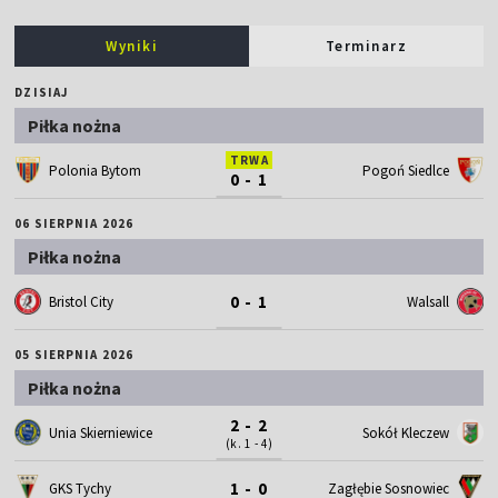
Wyniki
Terminarz
DZISIAJ
Piłka nożna
TRWA
Polonia Bytom
Pogoń Siedlce
0 - 1
06 SIERPNIA 2026
Piłka nożna
0 - 1
Bristol City
Walsall
05 SIERPNIA 2026
Piłka nożna
2 - 2
Unia Skierniewice
Sokół Kleczew
(k. 1 - 4)
1 - 0
GKS Tychy
Zagłębie Sosnowiec