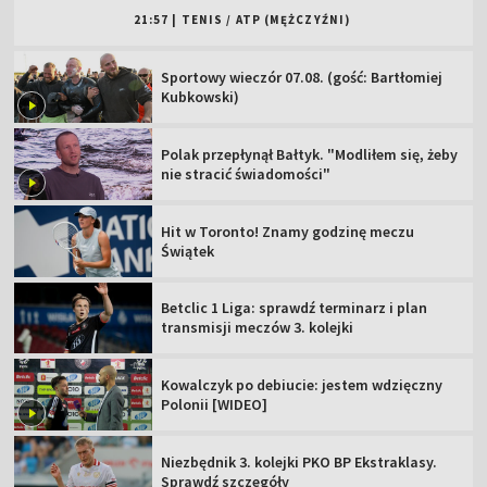
21:57
|
TENIS
/
ATP (MĘŻCZYŹNI)
Sportowy wieczór 07.08. (gość: Bartłomiej
Kubkowski)
Polak przepłynął Bałtyk. "Modliłem się, żeby
nie stracić świadomości"
Hit w Toronto! Znamy godzinę meczu
Świątek
Betclic 1 Liga: sprawdź terminarz i plan
transmisji meczów 3. kolejki
Kowalczyk po debiucie: jestem wdzięczny
Polonii [WIDEO]
Niezbędnik 3. kolejki PKO BP Ekstraklasy.
Sprawdź szczegóły