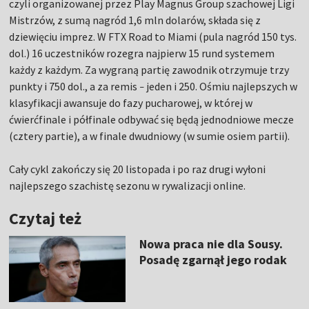
czyli organizowanej przez Play Magnus Group szachowej Ligi
Mistrzów, z sumą nagród 1,6 mln dolarów, składa się z
dziewięciu imprez. W FTX Road to Miami (pula nagród 150 tys.
dol.) 16 uczestników rozegra najpierw 15 rund systemem
każdy z każdym. Za wygraną partię zawodnik otrzymuje trzy
punkty i 750 dol., a za remis
jeden i 250. Ośmiu najlepszych w
–
klasyfikacji awansuje do fazy pucharowej, w której w
ćwierćfinale i półfinale odbywać się będą jednodniowe mecze
(cztery partie), a w finale dwudniowy (w sumie osiem partii).
Cały cykl zakończy się 20 listopada i po raz drugi wyłoni
najlepszego szachistę sezonu w rywalizacji online.
Czytaj też
Nowa praca nie dla Sousy.
Posadę zgarnął jego rodak