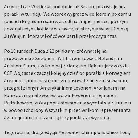
Arcymistrz z Wieliczki, podobnie jak Sevian, pozostaje bez
porażki w turnieju. We wtorek wygrał z wiceliderem po ośmiu
rundach Erigaisim i sam wyszedł na drugie miejsce, po czym
pokonał jedyną kobietę w stawce, mistrzynię świata Chinkę
Ju Wenjun, która w końcówce partii przekroczyła czas.
Po 10 rundach Duda z 22 punktami zrównał się na
prowadzeniu z Sevianem. W 11. zremisował z Holendrem
Anishem Girim, a w kolejnej z Xiongiem. Debiutujący w cyklu
CCT Wojtaszek zaczął kolejny dzień od porażki z Norwegiem
Aryanem Tarim, następnie zremisował z liderem Sevianem,
przegrał z innym Amerykaninem Levonem Aronianem i na
koniec otrzymał zwycięstwo walkowerem z Tejmurem
Radżabowem, który poprzedniego dnia wycofał się z turnieju
w powodu choroby. Wszystkim przeciwnikom reprezentanta
Azerbejdżanu doliczane są trzy punkty za wygraną.
Tegoroczna, druga edycja Meltwater Champions Chess Tour,