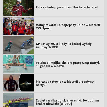
Polak z kolejnym złotem Pucharu Świata!
Mamy rekord! To najlepszy lipiec w historii
TVP Sport
GP Łotwy 2026: kiedy i o której wyścig
żużlowych IMŚ?
Polska olimpijka chciała przepłynąć Bałtyk.
58 godzin w wodzie
Pierwszy człowiek w historii przepłynął
Bałtyk!
Zacięta walka polskiej ósemki. Do podium
brakło niewiele [WIDEO]