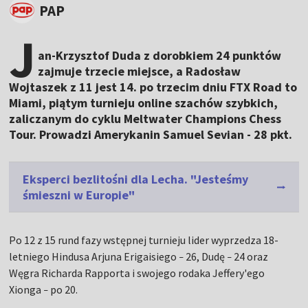
PAP
J
an-Krzysztof Duda z dorobkiem 24 punktów
zajmuje trzecie miejsce, a Radosław
Wojtaszek z 11 jest 14. po trzecim dniu FTX Road to
Miami, piątym turnieju online szachów szybkich,
zaliczanym do cyklu Meltwater Champions Chess
Tour. Prowadzi Amerykanin Samuel Sevian - 28 pkt.
Eksperci bezlitośni dla Lecha. "Jesteśmy
śmieszni w Europie"
Po 12 z 15 rund fazy wstępnej turnieju lider wyprzedza 18-
letniego Hindusa Arjuna Erigaisiego
26, Dudę
24 oraz
–
–
Węgra Richarda Rapporta i swojego rodaka Jeffery'ego
Xionga
po 20.
–