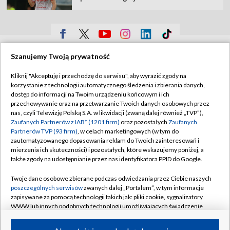
TVP
Szanujemy Twoją prywatność
Abonament TVP
Regulamin TVP
Kliknij "Akceptuję i przechodzę do serwisu", aby wyrazić zgody na
Polityka prywatności
Sklep TVP
korzystanie z technologii automatycznego śledzenia i zbierania danych,
dostęp do informacji na Twoim urządzeniu końcowym i ich
Biuro Reklamy
Moje zgody
przechowywanie oraz na przetwarzanie Twoich danych osobowych przez
nas, czyli Telewizję Polską S.A. w likwidacji (zwaną dalej również „TVP”),
Oferta Handlowa
Biuro reklamy
Zaufanych Partnerów z IAB* (1201 firm)
oraz pozostałych
Zaufanych
Partnerów TVP (93 firm)
, w celach marketingowych (w tym do
Telegazeta ogłoszenia
Kontakt
zautomatyzowanego dopasowania reklam do Twoich zainteresowań i
Emisja w TVP
mierzenia ich skuteczności) i pozostałych, które wskazujemy poniżej, a
także zgody na udostępnianie przez nas identyfikatora PPID do Google.
Kanały
Rada Programowa
Twoje dane osobowe zbierane podczas odwiedzania przez Ciebie naszych
Ogłoszenia przetargowe
poszczególnych serwisów
zwanych dalej „Portalem”, w tym informacje
©2026 Telewizja Polska Spółka Akcyjna w likwidacji
zapisywane za pomocą technologii takich jak: pliki cookie, sygnalizatory
Akademia Telewizyjna
WWW lub innych podobnych technologii umożliwiających świadczenie
Informacje o nadawcy
dopasowanych i bezpiecznych usług, personalizację treści oraz reklam,
udostępnianie funkcji mediów społecznościowych oraz analizowanie