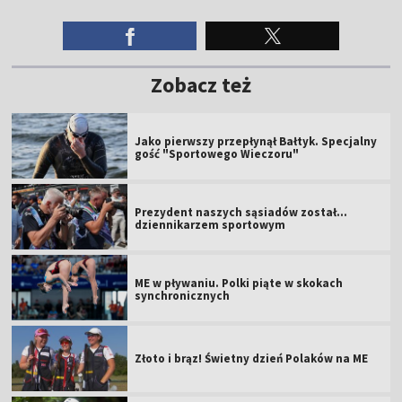
Zobacz też
Jako pierwszy przepłynął Bałtyk. Specjalny
gość "Sportowego Wieczoru"
Prezydent naszych sąsiadów został...
dziennikarzem sportowym
ME w pływaniu. Polki piąte w skokach
synchronicznych
Złoto i brąz! Świetny dzień Polaków na ME