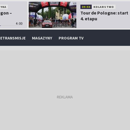
TYKA
09:50
KOLARSTWO
egon –
Tour de Pologne: start
4. etapu
4:00
ETRANSMISJE
MAGAZYNY
PROGRAM TV