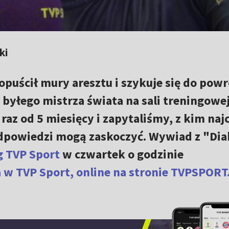
ki
opuścił mury aresztu i szykuje się do powr
 byłego mistrza świata na sali treningowej
 raz od 5 miesięcy i zapytaliśmy, z kim naj
 odpowiedzi mogą zaskoczyć. Wywiad z "Dia
g TVP Sport
w czwartek o godzinie
 w TVP Sport, online na stronie TVPSPORT.