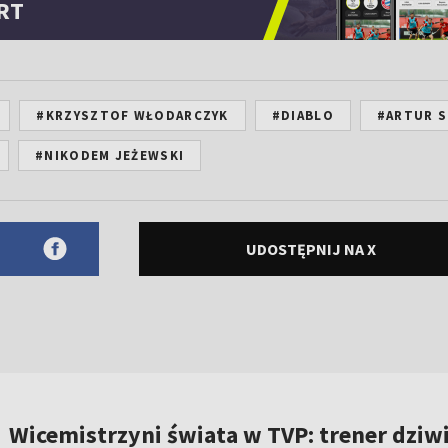
RT
#KRZYSZTOF WŁODARCZYK
#DIABLO
#ARTUR S
#NIKODEM JEŻEWSKI
UDOSTĘPNIJ NA X
Wicemistrzyni świata w TVP: trener dziwi