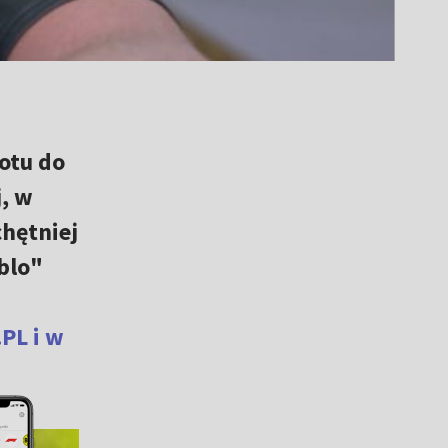
otu do
, w
chętniej
blo"
PL i w