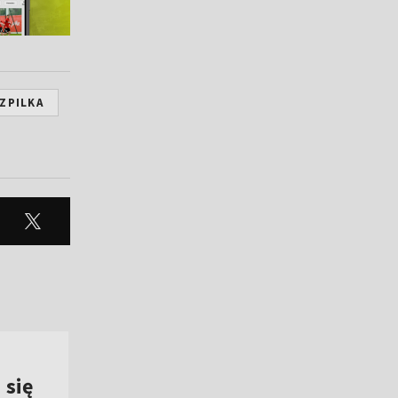
ZPILKA
 się