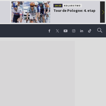
10:25
KOLARSTWO
Tour de Pologne: 4. etap
▶