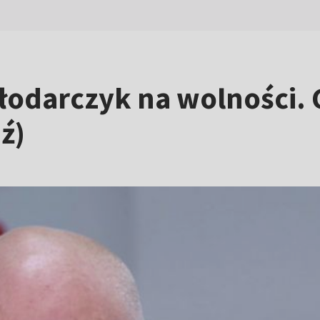
łodarczyk na wolności. C
ź)