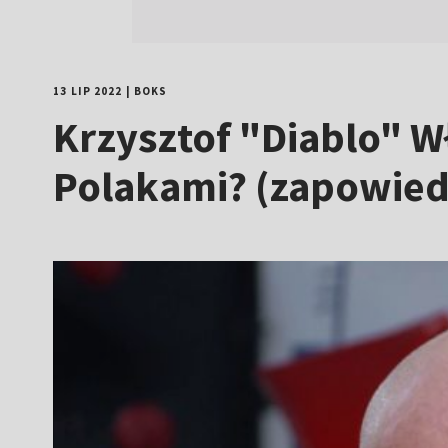
13 LIP 2022
|
BOKS
Krzysztof "Diablo" W
Polakami? (zapowied