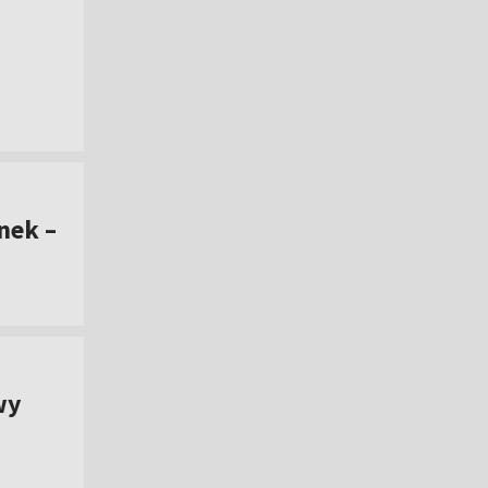
nek –
wy