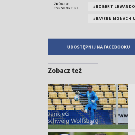
ŹRÓDŁO:
#ROBERT LEWAND
TVPSPORT.PL
#BAYERN MONACHI
UDOSTĘPNIJ NA FACEBOOKU
Zobacz też