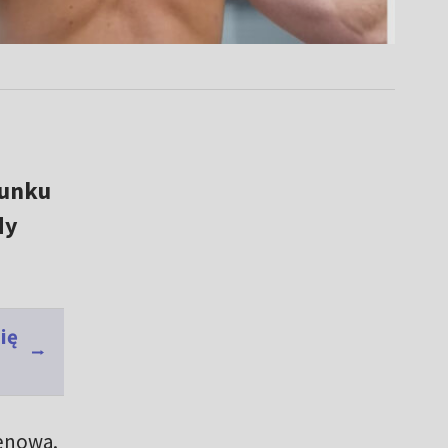
runku
dy
ię
lenowa.