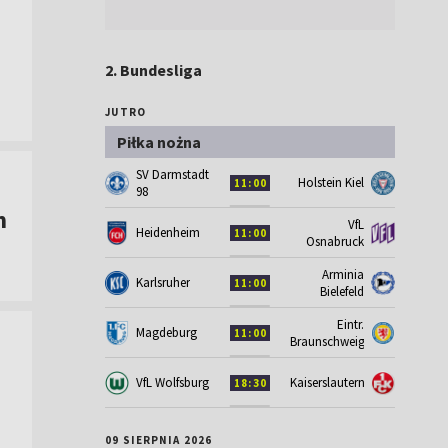
2. Bundesliga
JUTRO
Piłka nożna
SV Darmstadt
Holstein Kiel
11:00
98
m
VfL
Heidenheim
11:00
Osnabruck
Arminia
Karlsruher
11:00
Bielefeld
Eintr.
Magdeburg
11:00
Braunschweig
VfL Wolfsburg
Kaiserslautern
18:30
09 SIERPNIA 2026