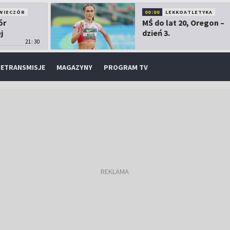
WIECZÓR
00:00
LEKKOATLETYKA
ór
MŚ do lat 20, Oregon –
j
dzień 3.
21:30
ETRANSMISJE
MAGAZYNY
PROGRAM TV