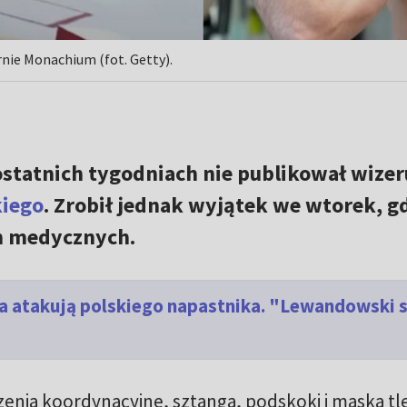
ie Monachium (fot. Getty).
statnich tygodniach nie publikował wize
iego
. Zrobił jednak wyjątek we wtorek, g
h medycznych.
a atakują polskiego napastnika. "Lewandowski s
zenia koordynacyjne, sztanga, podskoki i maska t