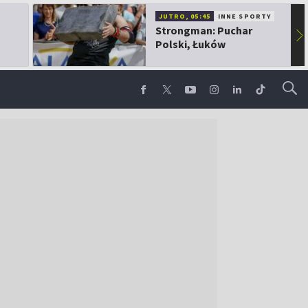
JUTRO, 05:45
INNE SPORTY
Strongman: Puchar
▶
Polski, Łuków