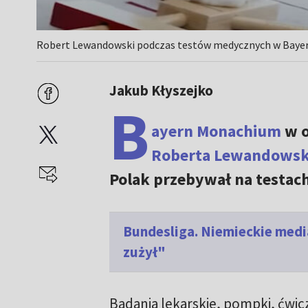
Robert Lewandowski podczas testów medycznych w Bayern
Jakub Kłyszejko
B
ayern Monachium
w o
Roberta Lewandowsk
Polak przebywał na testac
Bundesliga. Niemieckie medi
zużył"
Badania lekarskie, pompki, ćwic