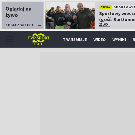
Oglądaj na
TRWA
SPORTOWY 
Sportowy wiecz
żywo
(gość: Bartłomie
Kubkowski)
21:00
ZOBACZ WIĘCEJ
TRANSMISJE
WIDEO
WYNIKI
R