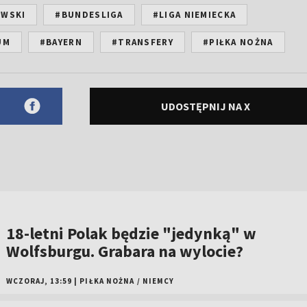
OWSKI
#BUNDESLIGA
#LIGA NIEMIECKA
UM
#BAYERN
#TRANSFERY
#PIŁKA NOŻNA
UDOSTĘPNIJ NA X
18-letni Polak będzie "jedynką" w
Wolfsburgu. Grabara na wylocie?
WCZORAJ, 13:59
|
PIŁKA NOŻNA
/
NIEMCY