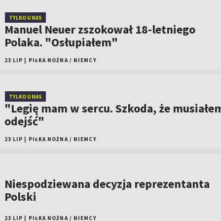
TYLKO U NAS
Manuel Neuer zszokował 18-letniego
Polaka. "Osłupiałem"
23 LIP
|
PIŁKA NOŻNA
/
NIEMCY
TYLKO U NAS
"Legię mam w sercu. Szkoda, że musiałe
odejść"
23 LIP
|
PIŁKA NOŻNA
/
NIEMCY
Niespodziewana decyzja reprezentanta
Polski
23 LIP
|
PIŁKA NOŻNA
/
NIEMCY