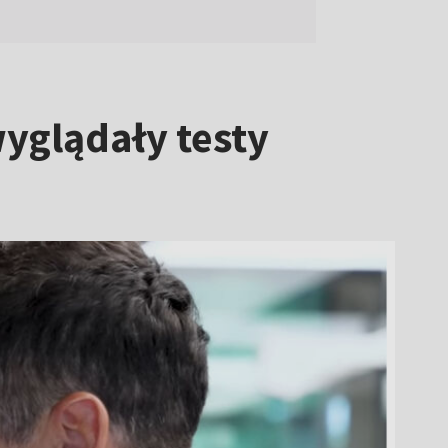
wyglądały testy
)