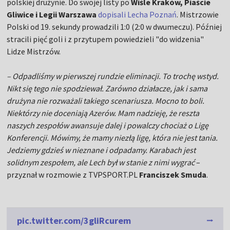
polskiej drużynie. Do swojej listy po
Wiśle Kraków, Piaście
Gliwice i Legii Warszawa
dopisali Lecha Poznań
. Mistrzowie
Polski od 19. sekundy prowadzili 1:0 (2:0 w dwumeczu). Później
stracili pięć goli i z przytupem powiedzieli "do widzenia"
Lidze Mistrzów.
– Odpadliśmy w pierwszej rundzie eliminacji. To trochę wstyd.
Nikt się tego nie spodziewał. Zarówno działacze, jak i sama
drużyna nie rozważali takiego scenariusza. Mocno to boli.
Niektórzy nie doceniają Azerów. Mam nadzieję, że reszta
naszych zespołów awansuje dalej i powalczy chociaż o Ligę
Konferencji. Mówimy, że mamy niezłą ligę, która nie jest tania.
Jedziemy gdzieś w nieznane i odpadamy. Karabach jest
solidnym zespołem, ale Lech był w stanie z nimi wygrać
–
przyznał w rozmowie z TVPSPORT.PL
Franciszek Smuda
.
pic.twitter.com/3gliRcurem