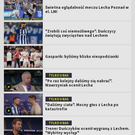
Świetna oglądalność meczu Lecha Poznań w
el. LM!
"Zrobili coś niemożliwego". Duńczycy
świętują zwycięstwo nad Lechem
Gasparik: byliśmy blisko niespodzianki
TYLKO U NAS
"Po raz kolejny daliśmy się nabrać".
Wawrzyniak ocenił Lecha
TYLKO U NAS
"Daliśmy ciała". Mocny głos z Lecha po
katastrofie
TYLKO U NAS
Trener Duńczyków ocenił wygraną z Lechem.
"Wybitny występ"