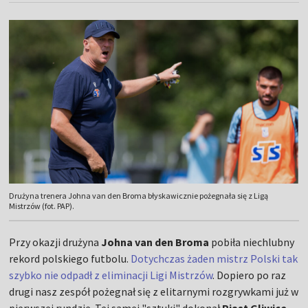
Drużyna trenera Johna van den Broma błyskawicznie pożegnała się z Ligą
Mistrzów (fot. PAP).
Przy okazji drużyna
Johna van den Broma
pobiła niechlubny
rekord polskiego futbolu.
Dotychczas żaden mistrz Polski tak
szybko nie odpadł z eliminacji Ligi Mistrzów
. Dopiero po raz
drugi nasz zespół pożegnał się z elitarnymi rozgrywkami już w
pierwszej rundzie. Tej samej "sztuki" dokonał
Piast Gliwice
.