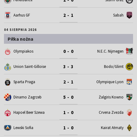
2 - 1
Aarhus GF
Sabah
04 SIERPNIA 2026
Piłka nożna
0 - 0
Olympiakos
N.E.C. Nijmegen
3 - 3
Union Saint-Gilloise
Bodo/Glimt
2 - 1
Sparta Praga
Olympique Lyon
5 - 0
Dinamo Zagrzeb
Żalgiris Kowno
1 - 0
Hapoel Beer Szewa
Crvena Zvezda
1 - 0
Lewski Sofia
Kairat Ałmaty