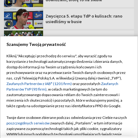
Co za finisz! Szwajcar najlepszy na 5. etapie
TdP
Groźny incydent na TdP. Kłopoty trzech
kolarzy [WIDEO]
Szanujemy Twoją prywatność
Kliknij "Akceptuję i przechodzę do serwisu", aby wyrazić zgody na
korzystanie z technologii automatycznego śledzenia i zbierania danych,
TVP
dostęp do informacji na Twoim urządzeniu końcowym i ich
Abonament TVP
Regulamin TVP
przechowywanie oraz na przetwarzanie Twoich danych osobowych przez
nas, czyli Telewizję Polską S.A. w likwidacji (zwaną dalej również „TVP”),
Polityka prywatności
Sklep TVP
Zaufanych Partnerów z IAB* (1201 firm)
oraz pozostałych
Zaufanych
Partnerów TVP (93 firm)
, w celach marketingowych (w tym do
Biuro Reklamy
Moje zgody
zautomatyzowanego dopasowania reklam do Twoich zainteresowań i
mierzenia ich skuteczności) i pozostałych, które wskazujemy poniżej, a
Oferta Handlowa
Biuro reklamy
także zgody na udostępnianie przez nas identyfikatora PPID do Google.
Telegazeta ogłoszenia
Kontakt
Twoje dane osobowe zbierane podczas odwiedzania przez Ciebie naszych
Emisja w TVP
poszczególnych serwisów
zwanych dalej „Portalem”, w tym informacje
zapisywane za pomocą technologii takich jak: pliki cookie, sygnalizatory
Kanały
Rada Programowa
WWW lub innych podobnych technologii umożliwiających świadczenie