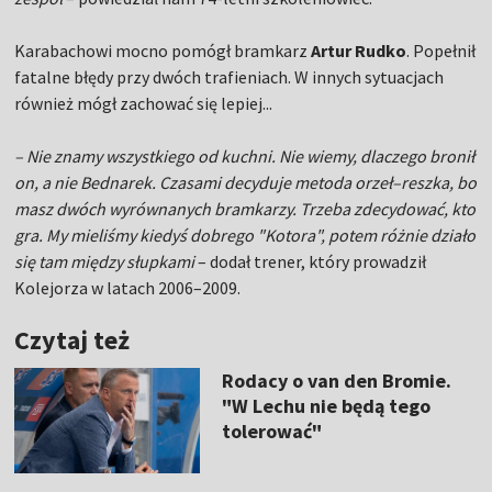
Karabachowi mocno pomógł bramkarz
Artur Rudko
. Popełnił
fatalne błędy przy dwóch trafieniach. W innych sytuacjach
również mógł zachować się lepiej...
– Nie znamy wszystkiego od kuchni. Nie wiemy, dlaczego bronił
on, a nie Bednarek. Czasami decyduje metoda orzeł–reszka, bo
masz dwóch wyrównanych bramkarzy. Trzeba zdecydować, kto
gra. My mieliśmy kiedyś dobrego "Kotora", potem różnie działo
się tam między słupkami
– dodał trener, który prowadził
Kolejorza w latach 2006–2009.
Czytaj też
Rodacy o van den Bromie.
"W Lechu nie będą tego
tolerować"