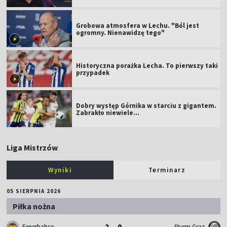
Grobowa atmosfera w Lechu. "Ból jest
ogromny. Nienawidzę tego"
Historyczna porażka Lecha. To pierwszy taki
przypadek
Dobry występ Górnika w starciu z gigantem.
Zabrakło niewiele...
Liga Mistrzów
Wyniki
Terminarz
05 SIERPNIA 2026
Piłka nożna
2 - 0
Fenerbahce
Sturm Graz