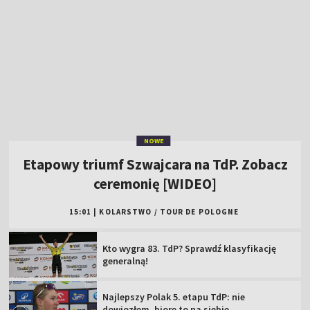
NOWE
Etapowy triumf Szwajcara na TdP. Zobacz
ceremonię [WIDEO]
15:01
|
KOLARSTWO
/
TOUR DE POLOGNE
Kto wygra 83. TdP? Sprawdź klasyfikację
generalną!
Najlepszy Polak 5. etapu TdP: nie
dowiozłem, biorę to na siebie
Zwycięzca 5. etapu TdP o kulisach: rano
usiedliśmy w busie
Tour de Pologne 2026: sprawdź trasę i plan
transmisji w TVP!