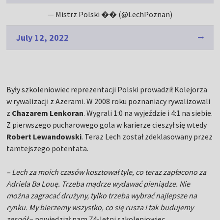
— Mistrz Polski �� (@LechPoznan)
July 12, 2022
Były szkoleniowiec reprezentacji Polski prowadził Kolejorza
w rywalizacji z Azerami. W 2008 roku poznaniacy rywalizowali
z
Chazarem Lenkoran
. Wygrali 1:0 na wyjeździe i 4:1 na siebie.
Z pierwszego pucharowego gola w karierze cieszył się wtedy
Robert Lewandowski
. Teraz Lech został zdeklasowany przez
tamtejszego potentata.
– Lech za moich czasów kosztował tyle, co teraz zapłacono za
Adriela Ba Louę. Trzeba mądrze wydawać pieniądze. Nie
można zagracać drużyny, tylko trzeba wybrać najlepsze na
rynku. My bierzemy wszystko, co się rusza i tak budujemy
zespół
– powiedział nam 74-letni szkoleniowiec.