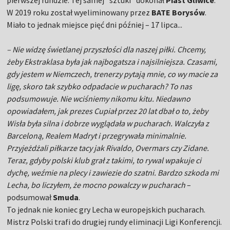
W 2019 roku został wyeliminowany przez
BATE Borysów
.
Miało to jednak miejsce pięć dni później – 17 lipca...
– Nie widzę świetlanej przyszłości dla naszej piłki. Chcemy,
żeby Ekstraklasa była jak najbogatsza i najsilniejsza. Czasami,
gdy jestem w Niemczech, trenerzy pytają mnie, co wy macie za
ligę, skoro tak szybko odpadacie w pucharach? To nas
podsumowuje. Nie wciśniemy nikomu kitu. Niedawno
opowiadałem, jak prezes Cupiał przez 20 lat dbał o to, żeby
Wisła była silna i dobrze wyglądała w pucharach. Walczyła z
Barceloną, Realem Madryt i przegrywała minimalnie.
Przyjeżdżali piłkarze tacy jak Rivaldo, Overmars czy Zidane.
Teraz, gdyby polski klub grał z takimi, to rywal wpakuje ci
dychę, weźmie na plecy i zawiezie do szatni. Bardzo szkoda mi
Lecha, bo liczyłem, że mocno powalczy w pucharach
–
podsumował
Smuda
.
To jednak nie koniec gry Lecha w europejskich pucharach.
Mistrz Polski trafi do drugiej rundy eliminacji Ligi Konferencji.