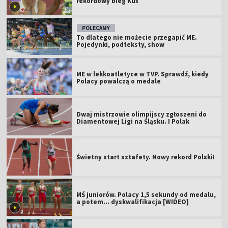
rekordowy bieg Kuś
POLECAMY
To dlatego nie możecie przegapić ME.
Pojedynki, podteksty, show
ME w lekkoatletyce w TVP. Sprawdź, kiedy
Polacy powalczą o medale
Dwaj mistrzowie olimpijscy zgłoszeni do
Diamentowej Ligi na Śląsku. I Polak
Świetny start sztafety. Nowy rekord Polski!
MŚ juniorów. Polacy 1,5 sekundy od medalu,
a potem... dyskwalifikacja [WIDEO]