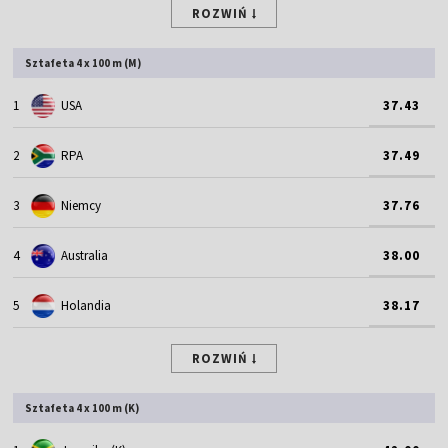
ROZWIŃ
Sztafeta 4 x 100 m (M)
1
USA
37.43
2
RPA
37.49
3
Niemcy
37.76
4
Australia
38.00
5
Holandia
38.17
ROZWIŃ
Sztafeta 4 x 100 m (K)