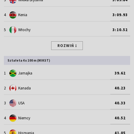
4
Kenia
3:09.93
5
Włochy
3:10.52
ROZWIŃ
Sztafeta 4 x 100 m (MIKST)
1
Jamajka
39.62
2
Kanada
40.23
3
USA
40.33
4
Niemcy
40.52
5
Hiszpania
41.05