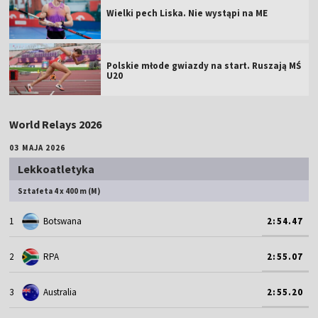
Wielki pech Liska. Nie wystąpi na ME
Polskie młode gwiazdy na start. Ruszają MŚ
U20
World Relays 2026
03 MAJA 2026
Lekkoatletyka
Sztafeta 4 x 400 m (M)
1
Botswana
2:54.47
2
RPA
2:55.07
3
Australia
2:55.20