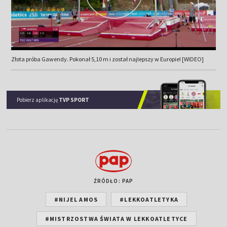
Złota próba Gawendy. Pokonał 5,10 m i został najlepszy w Europie! [WIDEO]
Pobierz aplikację
TVP SPORT
ŹRÓDŁO: PAP
#NIJEL AMOS
#LEKKOATLETYKA
#MISTRZOSTWA ŚWIATA W LEKKOATLETYCE