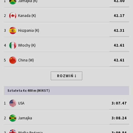
1
Jamajka (K)
42.00
2
Kanada (K)
42.17
3
Hiszpania (K)
42.31
4
Włochy (K)
42.61
5
China (W)
42.61
ROZWIŃ
Sztafeta 4 x 400 m (MIKST)
1
USA
3:07.47
2
Jamajka
3:08.24
3
Wielka Brytania
3:09.84