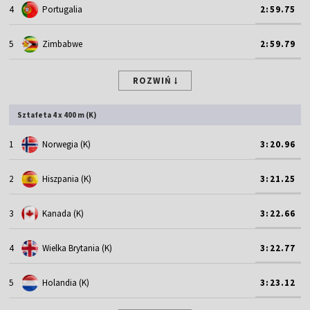
4
Portugalia
2:59.75
5
Zimbabwe
2:59.79
ROZWIŃ
Sztafeta 4 x 400 m (K)
1
Norwegia (K)
3:20.96
2
Hiszpania (K)
3:21.25
3
Kanada (K)
3:22.66
4
Wielka Brytania (K)
3:22.77
5
Holandia (K)
3:23.12