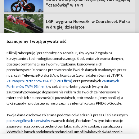
"czasówkę" w TVP!
LGP: wygrana Norweżki w Courchevel. Polka
w drugiej dziesiątce
Szanujemy Twoją prywatność
Kliknij "Akceptuję i przechodzę do serwisu", aby wyrazić zgody na
korzystanie z technologii automatycznego śledzenia i zbierania danych,
TVP
dostęp do informacji na Twoim urządzeniu końcowym i ich
Abonament TVP
Regulamin TVP
przechowywanie oraz na przetwarzanie Twoich danych osobowych przez
nas, czyli Telewizję Polską S.A. w likwidacji (zwaną dalej również „TVP”),
Polityka prywatności
Sklep TVP
Zaufanych Partnerów z IAB* (1201 firm)
oraz pozostałych
Zaufanych
Partnerów TVP (93 firm)
, w celach marketingowych (w tym do
Biuro Reklamy
Moje zgody
zautomatyzowanego dopasowania reklam do Twoich zainteresowań i
mierzenia ich skuteczności) i pozostałych, które wskazujemy poniżej, a
Oferta Handlowa
Biuro reklamy
także zgody na udostępnianie przez nas identyfikatora PPID do Google.
Telegazeta ogłoszenia
Kontakt
Twoje dane osobowe zbierane podczas odwiedzania przez Ciebie naszych
Emisja w TVP
poszczególnych serwisów
zwanych dalej „Portalem”, w tym informacje
zapisywane za pomocą technologii takich jak: pliki cookie, sygnalizatory
Kanały
Rada Programowa
WWW lub innych podobnych technologii umożliwiających świadczenie
dopasowanych i bezpiecznych usług, personalizację treści oraz reklam,