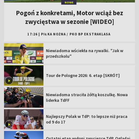
NOWE
Pogoń z konkretami, Motor wciąż bez
zwycięstwa w sezonie [WIDEO]
17:26
|
PIŁKA NOŻNA
/
PKO BP EKSTRAKLASA
Niewiadoma wściekła na rywalki. "Jak w
przedszkolu"
Tour de Pologne 2026: 6. etap [SKRÓT]
Niewiadoma straciła żółtą koszulkę. Nowa
liderka TdFF
Najlepszy Polak w TdP: to lepsze niż praca
od 9 do 17
Ostatni etap wyłoni zwycięzcę TdP. Oglądaj