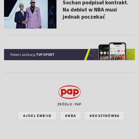
Sochan podpisał kontrakt.
Na debiut w NBA musi
jednak poczekać
Pobierz aplikację
TVP SPORT
ŹRÓDŁO: PAP
#JOEL EMBIID
#NBA
#KOSZYKÓWKA