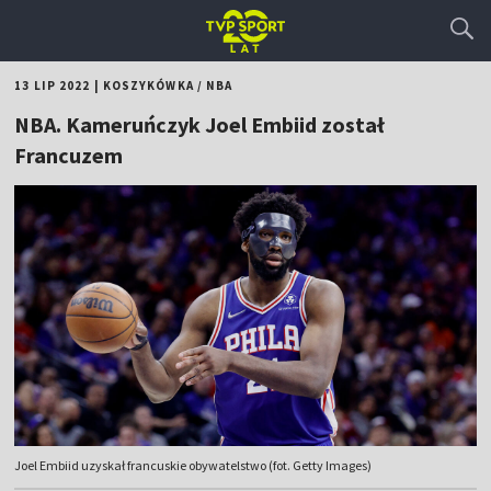
13 LIP 2022
|
KOSZYKÓWKA
/
NBA
NBA. Kameruńczyk Joel Embiid został
Francuzem
Joel Embiid uzyskał francuskie obywatelstwo (fot. Getty Images)