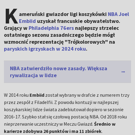
K
ameruński gwiazdor ligi koszykówki
NBA
Joel
Embiid
uzyskał francuskie obywatelstwo.
Grający w
Philadelphia 76ers
najlepszy strzelec
ostatniego sezonu zasadniczego będzie mógł
wzmocnić reprezentację "Trójkolorowych" na
paryskich igrzyskach w 2024 roku
.
NBA zatwierdziło nowe zasady. Większa
rywalizacja w lidze
W 2014 roku
Embiid
został wybrany w drafcie z numerem trzy
przez zespół z Filadelfii. Z powodu kontuzji w najlepszej
koszykarskiej lidze świata zadebiutował dopiero w sezonie
2016-17. Szybko stał się czołową postacią NBA. Od 2018 roku
nieprzerwanie uczestniczy w Meczu Gwiazd.
Średnio w
karierze zdobywa 26 punktów i ma 11 zbiórek
.