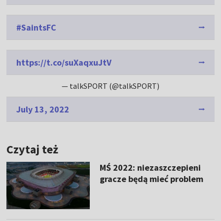
#SaintsFC
https://t.co/suXaqxuJtV
— talkSPORT (@talkSPORT)
July 13, 2022
Czytaj też
MŚ 2022: niezaszczepieni
gracze będą mieć problem