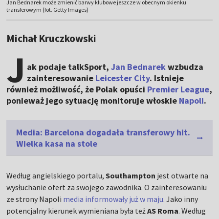
Jan Bednarek może zmienić barwy klubowe jeszcze w obecnym okienku
transferowym (fot. Getty Images)
Michał Kruczkowski
J
ak podaje talkSport,
Jan Bednarek
wzbudza
zainteresowanie
Leicester City
. Istnieje
również możliwość, że Polak opuści
Premier League
,
ponieważ jego sytuację monitoruje włoskie
Napoli
.
Media: Barcelona dogadała transferowy hit.
Wielka kasa na stole
Według angielskiego portalu,
Southampton
jest otwarte na
wysłuchanie ofert za swojego zawodnika. O zainteresowaniu
ze strony Napoli
media informowały już w maju
. Jako inny
potencjalny kierunek wymieniana była też
AS Roma
. Według