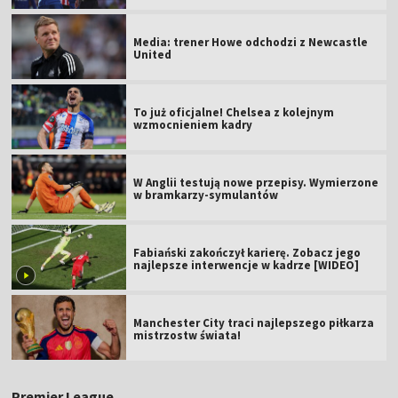
Media: trener Howe odchodzi z Newcastle
United
To już oficjalne! Chelsea z kolejnym
wzmocnieniem kadry
W Anglii testują nowe przepisy. Wymierzone
w bramkarzy-symulantów
Fabiański zakończył karierę. Zobacz jego
najlepsze interwencje w kadrze [WIDEO]
Manchester City traci najlepszego piłkarza
mistrzostw świata!
Premier League