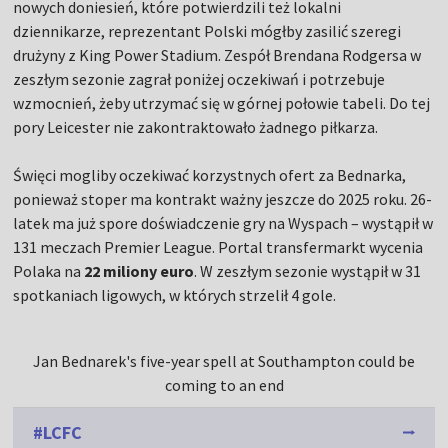
nowych doniesień, które potwierdzili też lokalni
dziennikarze, reprezentant Polski mógłby zasilić szeregi
drużyny z King Power Stadium. Zespół Brendana Rodgersa w
zeszłym sezonie zagrał poniżej oczekiwań i potrzebuje
wzmocnień, żeby utrzymać się w górnej połowie tabeli. Do tej
pory Leicester nie zakontraktowało żadnego piłkarza.
Święci mogliby oczekiwać korzystnych ofert za Bednarka,
ponieważ stoper ma kontrakt ważny jeszcze do 2025 roku. 26-
latek ma już spore doświadczenie gry na Wyspach – wystąpił w
131 meczach Premier League. Portal transfermarkt wycenia
Polaka na
22 miliony euro
. W zeszłym sezonie wystąpił w 31
spotkaniach ligowych, w których strzelił 4 gole.
Jan Bednarek's five-year spell at Southampton could be
coming to an end
#LCFC