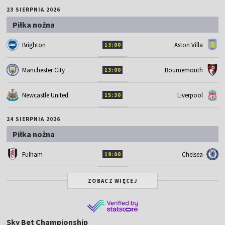
23 SIERPNIA 2026
Piłka nożna
Brighton
Aston Villa
13:00
Manchester City
Bournemouth
13:00
Newcastle United
Liverpool
15:30
24 SIERPNIA 2026
Piłka nożna
Fulham
Chelsea
19:00
ZOBACZ WIĘCEJ
Sky Bet Championship