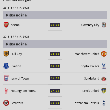
21 SIERPNIA 2026
Piłka nożna
Arsenal
Coventry City
19:00
22 SIERPNIA 2026
Piłka nożna
Hull City
Manchester United
11:30
Everton
Crystal Palace
14:00
Ipswich Town
Sunderland
14:00
Nottingham Forest
Leeds United
14:00
Brentford
Tottenham Hotspur
16:30