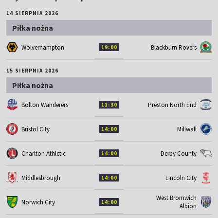
14 SIERPNIA 2026
Piłka nożna
Wolverhampton
Blackburn Rovers
19:00
15 SIERPNIA 2026
Piłka nożna
Bolton Wanderers
Preston North End
11:30
Bristol City
Millwall
14:00
Charlton Athletic
Derby County
14:00
Middlesbrough
Lincoln City
14:00
West Bromwich
Norwich City
14:00
Albion