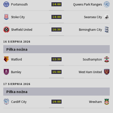
Portsmouth
Queens Park Rangers
14:00
Stoke City
Swansea City
14:00
Sheffield United
Birmingham City
16:30
16 SIERPNIA 2026
Piłka nożna
Watford
Southampton
12:30
Burnley
West Ham United
15:00
17 SIERPNIA 2026
Piłka nożna
Cardiff City
Wrexham
19:00