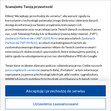
Legia w najciekawszej parze 1. rundy STS
Pucharu Polski!
Szanujemy Twoją prywatność
Kliknij "Akceptuję i przechodzę do serwisu", aby wyrazić zgody na
korzystanie z technologii automatycznego śledzenia i zbierania danych,
Tour de Pologne 2026: 4. etap [SKRÓT]
dostęp do informacji na Twoim urządzeniu końcowym i ich
przechowywanie oraz na przetwarzanie Twoich danych osobowych przez
nas, czyli Telewizję Polską S.A. w likwidacji (zwaną dalej również „TVP”),
Kto wygra 83. TdP? Sprawdź klasyfikację
Zaufanych Partnerów z IAB* (1201 firm)
oraz pozostałych
Zaufanych
generalną!
Partnerów TVP (93 firm)
, w celach marketingowych (w tym do
zautomatyzowanego dopasowania reklam do Twoich zainteresowań i
mierzenia ich skuteczności) i pozostałych, które wskazujemy poniżej, a
także zgody na udostępnianie przez nas identyfikatora PPID do Google.
Twoje dane osobowe zbierane podczas odwiedzania przez Ciebie naszych
TVP
poszczególnych serwisów
zwanych dalej „Portalem”, w tym informacje
zapisywane za pomocą technologii takich jak: pliki cookie, sygnalizatory
Abonament TVP
Regulamin TVP
WWW lub innych podobnych technologii umożliwiających świadczenie
Polityka prywatności
Sklep TVP
dopasowanych i bezpiecznych usług, personalizację treści oraz reklam,
udostępnianie funkcji mediów społecznościowych oraz analizowanie
Akceptuję i przechodzę do serwisu
Biuro Reklamy
Moje zgody
ruchu w Internecie.
Oferta Handlowa
Biuro reklamy
Twoje dane osobowe zbierane podczas odwiedzania przez Ciebie
Ustawienia zaawansowane
News
Transmisje
Wideo
Więcej
poszczególnych serwisów
na Portalu, takie jak adresy IP, identyfikatory
Telegazeta ogłoszenia
Kontakt
Twoich urządzeń końcowych i identyfikatory plików cookie, informacje o