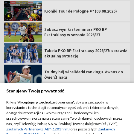
Kroniki Tour de Pologne #7 (09.08.2026)
Zobacz wyniki i terminarz PKO BP
Ekstraklasy w sezonie 2026/27
Tabela PKO BP Ekstraklasy 2026/27: sprawdź
aktualną sytuację
Trudny bój wiceliderki rankingu. Awans do
ćwierćfinału
Szanujemy Twoją prywatność
Kliknij "Akceptuję i przechodzę do serwisu", aby wyrazić zgody na
korzystanie z technologii automatycznego śledzenia i zbierania danych,
TVP
dostęp do informacji na Twoim urządzeniu końcowym i ich
Abonament TVP
Regulamin TVP
przechowywanie oraz na przetwarzanie Twoich danych osobowych przez
nas, czyli Telewizję Polską S.A. w likwidacji (zwaną dalej również „TVP”),
Polityka prywatności
Sklep TVP
Zaufanych Partnerów z IAB* (1201 firm)
oraz pozostałych
Zaufanych