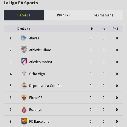
LaLiga EA Sports
Tabela
Wyniki
Terminarz
Drużyna
M
+/-
Pkt
1
Alaves
0
0
0
2
Athletic Bilbao
0
0
0
3
Atletico Madryt
0
0
0
4
Celta Vigo
0
0
0
5
Deportivo La Coruña
0
0
0
6
Elche CF
0
0
0
7
Espanyol
0
0
0
8
FC Barcelona
0
0
0