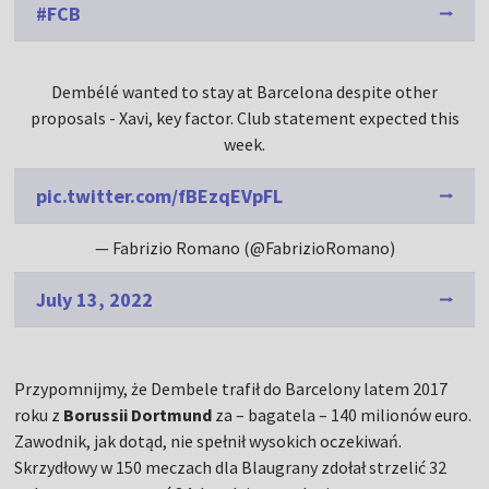
#FCB
Dembélé wanted to stay at Barcelona despite other
proposals - Xavi, key factor. Club statement expected this
week.
pic.twitter.com/fBEzqEVpFL
— Fabrizio Romano (@FabrizioRomano)
July 13, 2022
Przypomnijmy, że Dembele trafił do Barcelony latem 2017
roku z
Borussii Dortmund
za – bagatela – 140 milionów euro.
Zawodnik, jak dotąd, nie spełnił wysokich oczekiwań.
Skrzydłowy w 150 meczach dla Blaugrany zdołał strzelić 32