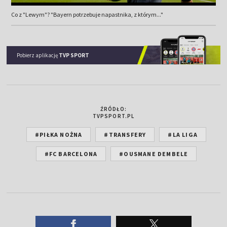
Co z "Lewym"? "Bayern potrzebuje napastnika, z którym..."
Pobierz aplikację
TVP SPORT
ŹRÓDŁO:
TVPSPORT.PL
#PIŁKA NOŻNA
#TRANSFERY
#LA LIGA
#FC BARCELONA
#OUSMANE DEMBELE