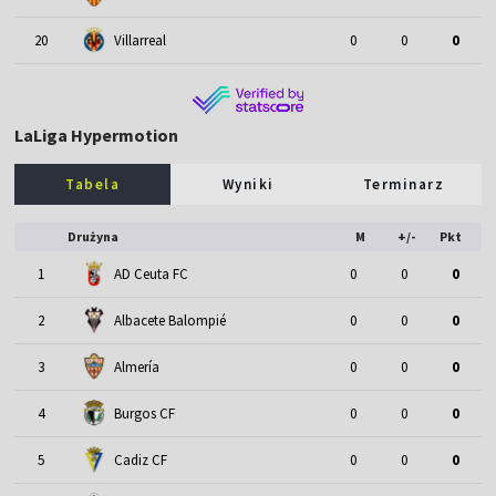
20
Villarreal
0
0
0
LaLiga Hypermotion
Tabela
Wyniki
Terminarz
Drużyna
M
+/-
Pkt
1
AD Ceuta FC
0
0
0
2
Albacete Balompié
0
0
0
3
Almería
0
0
0
4
Burgos CF
0
0
0
5
Cadiz CF
0
0
0