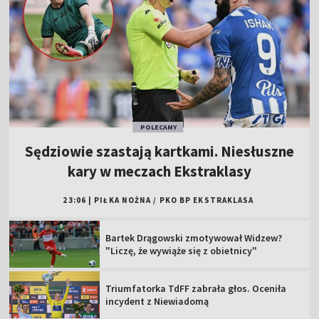
POLECAMY
Sędziowie szastają kartkami. Niesłuszne
kary w meczach Ekstraklasy
23:06
|
PIŁKA NOŻNA
/
PKO BP EKSTRAKLASA
Bartek Drągowski zmotywował Widzew?
"Liczę, że wywiąże się z obietnicy"
Triumfatorka TdFF zabrała głos. Oceniła
incydent z Niewiadomą