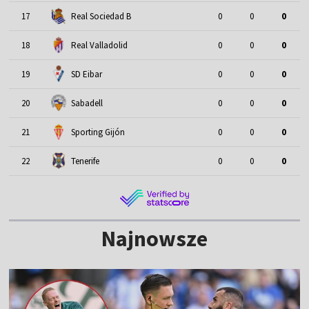
17
Real Sociedad B
0
0
0
18
Real Valladolid
0
0
0
19
SD Eibar
0
0
0
20
Sabadell
0
0
0
21
Sporting Gijón
0
0
0
22
Tenerife
0
0
0
Najnowsze