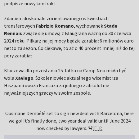
podpisze nowy kontrakt.
Zdaniem doskonale zorientowanego w kwestiach
transferowych
Fabrizio Romano
, wychowanek
Stade
Rennais
zwiąże się umową z Blaugraną ważną do 30 czerwca
2024 roku. Piłkarz na jej mocy będzie zarabiał 6 milionów euro
netto za sezon. Co ciekawe, to aż o 40 procent mniej niż do tej
pory zarabiał.
Kluczowa dla pozostania 25-latka na Camp Nou miała być
wola
Xaviego
. Szkoleniowiec aktualnego wicemistrza
Hiszpanii uważa Francuza za jednego z absolutnie
najważniejszych graczy w swoim zespole.
Ousmane Dembélé set to sign new deal with Barcelona, here
we go! It’s finally done, two year deal valid until June 2024
now checked by lawyers. 🚨🇫🇷