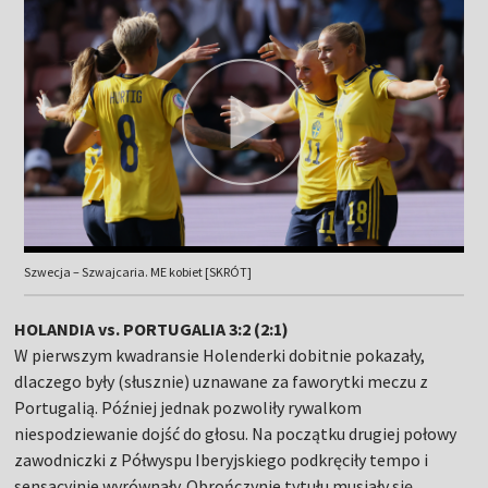
Szwecja – Szwajcaria. ME kobiet [SKRÓT]
HOLANDIA vs. PORTUGALIA 3:2 (2:1)
W pierwszym kwadransie Holenderki dobitnie pokazały,
dlaczego były (słusznie) uznawane za faworytki meczu z
Portugalią. Później jednak pozwoliły rywalkom
niespodziewanie dojść do głosu. Na początku drugiej połowy
zawodniczki z Półwyspu Iberyjskiego podkręciły tempo i
sensacyjnie wyrównały. Obrończynie tytułu musiały się