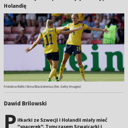
Holandię
Fridolina Rolfo i Stina Blackstenius (fot. Getty Images)
Dawid Brilowski
P
iłkarki ze Szwecji i Holandii miały mieć
"spacerek". Tymczasem Szwajcarki i