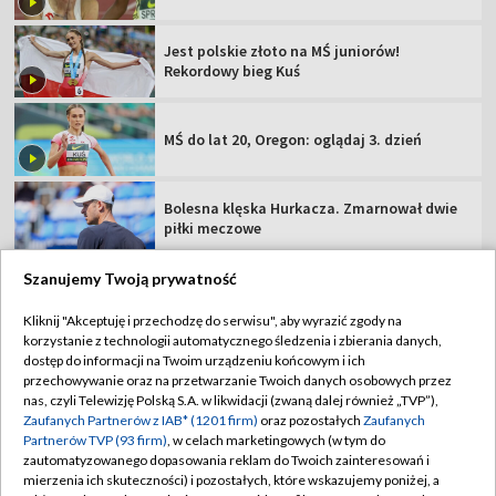
Jest polskie złoto na MŚ juniorów!
Rekordowy bieg Kuś
MŚ do lat 20, Oregon: oglądaj 3. dzień
Bolesna klęska Hurkacza. Zmarnował dwie
piłki meczowe
Szanujemy Twoją prywatność
Kliknij "Akceptuję i przechodzę do serwisu", aby wyrazić zgody na
korzystanie z technologii automatycznego śledzenia i zbierania danych,
TVP
dostęp do informacji na Twoim urządzeniu końcowym i ich
Abonament TVP
Regulamin TVP
przechowywanie oraz na przetwarzanie Twoich danych osobowych przez
nas, czyli Telewizję Polską S.A. w likwidacji (zwaną dalej również „TVP”),
Polityka prywatności
Sklep TVP
Zaufanych Partnerów z IAB* (1201 firm)
oraz pozostałych
Zaufanych
Partnerów TVP (93 firm)
, w celach marketingowych (w tym do
Biuro Reklamy
Moje zgody
zautomatyzowanego dopasowania reklam do Twoich zainteresowań i
mierzenia ich skuteczności) i pozostałych, które wskazujemy poniżej, a
Oferta Handlowa
Biuro reklamy