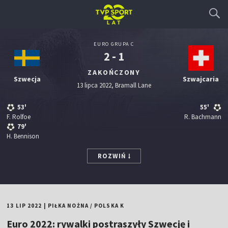
EURO GRUPA C
2 - 1
ZAKOŃCZONY
Szwecja
Szwajcaria
13 lipca 2022, Bramall Lane
53'
55'
F. Rolfoe
R. Bachmann
79'
H. Bennison
ROZWIŃ
13 LIP 2022
|
PIŁKA NOŻNA
/
POLSKA K
Euro 2022: rywalki postraszyły Szwecję i