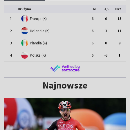
Drużyna
M
+/-
Pkt
1
Francja (K)
6
6
13
2
Holandia (K)
6
3
11
3
Irlandia (K)
6
0
9
4
Polska (K)
6
-9
1
Najnowsze