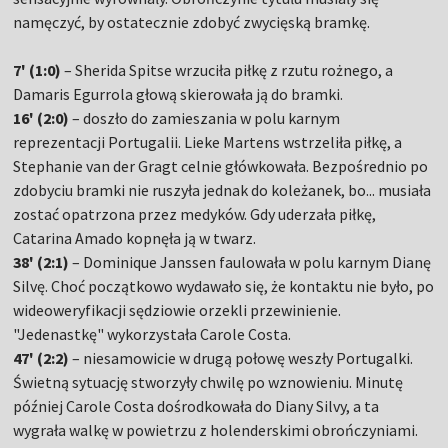
namęczyć, by ostatecznie zdobyć zwycięską bramkę.
7' (1:0)
– Sherida Spitse wrzuciła piłkę z rzutu rożnego, a
Damaris Egurrola głową skierowała ją do bramki.
16' (2:0)
– doszło do zamieszania w polu karnym
reprezentacji Portugalii. Lieke Martens wstrzeliła piłkę, a
Stephanie van der Gragt celnie główkowała. Bezpośrednio po
zdobyciu bramki nie ruszyła jednak do koleżanek, bo... musiała
zostać opatrzona przez medyków. Gdy uderzała piłkę,
Catarina Amado kopnęła ją w twarz.
38' (2:1)
– Dominique Janssen faulowała w polu karnym Dianę
Silvę. Choć początkowo wydawało się, że kontaktu nie było, po
wideoweryfikacji sędziowie orzekli przewinienie.
"Jedenastkę" wykorzystała Carole Costa.
47' (2:2)
– niesamowicie w drugą połowę weszły Portugalki.
Świetną sytuację stworzyły chwilę po wznowieniu. Minutę
później Carole Costa dośrodkowała do Diany Silvy, a ta
wygrała walkę w powietrzu z holenderskimi obrończyniami.