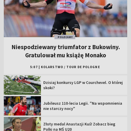
POLECAMY
Niespodziewany triumfator z Bukowiny.
Gratulował mu książę Monako
5:07
|
KOLARSTWO
/
TOUR DE POLOGNE
Dzisiaj konkursy LGP w Courchevel. O której
skoki?
Jubileusz 110-lecia Legii. "Na wspomnienia
nie starczy nocy"
Złoty medal Anastazji Kuś! Zobacz bieg
Polki na MŚ U20