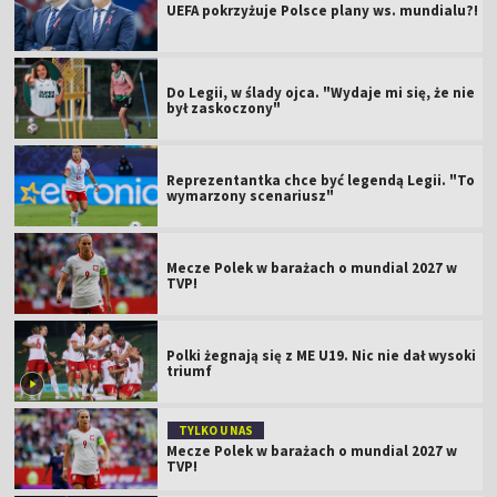
UEFA pokrzyżuje Polsce plany ws. mundialu?!
Do Legii, w ślady ojca. "Wydaje mi się, że nie
był zaskoczony"
Reprezentantka chce być legendą Legii. "To
wymarzony scenariusz"
Mecze Polek w barażach o mundial 2027 w
TVP!
Polki żegnają się z ME U19. Nic nie dał wysoki
triumf
TYLKO U NAS
Mecze Polek w barażach o mundial 2027 w
TVP!