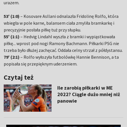
urazem.
53' (1:0)
– Kosovare Asllani odnalazła Fridolinę Rolfo, która
wbiegła w pole karne, balansem ciała zmyliła bramkarkę i
precyzyjnie posłała piłkę tuż przy słupku.
55' (1:1)
– Hedvig Lindahl wyszła z bramki i wypiąstkowała
piłkę... wprost pod nogi Ramony Bachmann. Piłkarki PSG nie
trzeba było dłużej zachęcać. Oddała celny strzał z półdystansu.
79' (2:1)
– Rolfo wyłozyła futbolówkę Hannie Bennison, a ta
popisała się przepięknym uderzeniem.
Czytaj też
Ile zarobią piłkarki w ME
2022? Ciągle dużo mniej niż
panowie