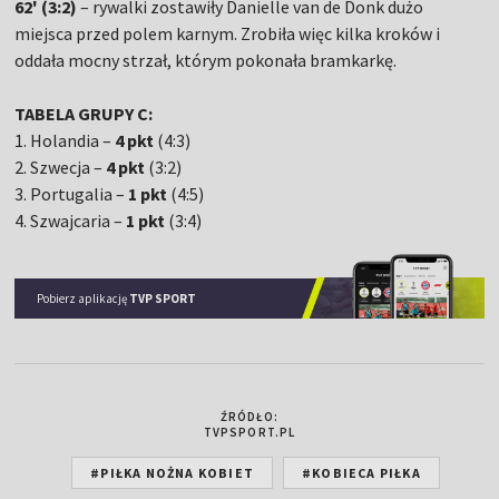
62' (3:2)
– rywalki zostawiły Danielle van de Donk dużo
miejsca przed polem karnym. Zrobiła więc kilka kroków i
oddała mocny strzał, którym pokonała bramkarkę.
TABELA GRUPY C:
1. Holandia –
4 pkt
(4:3)
2. Szwecja –
4 pkt
(3:2)
3. Portugalia –
1 pkt
(4:5)
4. Szwajcaria –
1 pkt
(3:4)
Pobierz aplikację
TVP SPORT
ŹRÓDŁO:
TVPSPORT.PL
#PIŁKA NOŻNA KOBIET
#KOBIECA PIŁKA