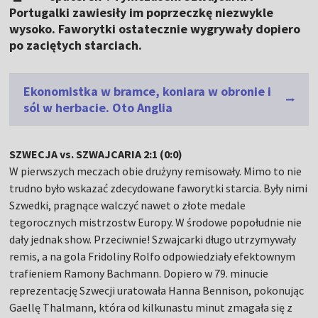
Portugalki zawiesiły im poprzeczkę niezwykle
wysoko. Faworytki ostatecznie wygrywały dopiero
po zaciętych starciach.
Ekonomistka w bramce, koniara w obronie i
sól w herbacie. Oto Anglia
SZWECJA vs. SZWAJCARIA 2:1 (0:0)
W pierwszych meczach obie drużyny remisowały. Mimo to nie
trudno było wskazać zdecydowane faworytki starcia. Były nimi
Szwedki, pragnące walczyć nawet o złote medale
tegorocznych mistrzostw Europy. W środowe popołudnie nie
dały jednak show. Przeciwnie! Szwajcarki długo utrzymywały
remis, a na gola Fridoliny Rolfo odpowiedziały efektownym
trafieniem Ramony Bachmann. Dopiero w 79. minucie
reprezentację Szwecji uratowała Hanna Bennison, pokonując
Gaellę Thalmann, która od kilkunastu minut zmagała się z