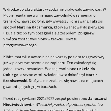
W drodze do Ekstraklasy w Łodzi nie brakowało zawirowań. W
klubie regularnie wymieniano zawodników i zmieniano
trenerów, nawet po tym, gdy wywalczyli oni awans. Taki los
spotkał
Marcina Kaczmarka
, który awansował do pierwszej
ligi, ale tuż po tym pożegnał się z zespołem.
Zbigniew
Smółka
został zwolniony w trakcie... okresu
przygotowawczego.
Kibice marzyli o awansie na najwyższy poziom rozgrywkowy
już w pierwszym sezonie na zapleczu. Ten zakończył się
jednak rozczarowaniem. Wiosną zwolniono
Enkeleida
Dobiego
, a sezon w roli szkoleniowca dokończył
Marcin
Broniszewski
. Drużyna nie znalazła się nawet na miejscach
gwarantujących grę w barażach.
Przed rozgrywkami 2021/2022 zespół powierzono
Januszowi
Niedźwiedziowi
. –
Właściciel przekazał podczas spotkania z
kibicami, że nie będziemy w ścisłej czołówce jeśli chodzi o