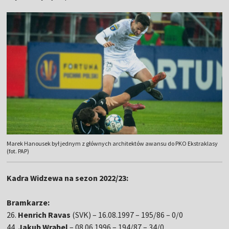
Marek Hanousek był jednym z głównych architektów awansu do PKO Ekstraklasy
(fot. PAP)
Kadra Widzewa na sezon 2022/23:
Bramkarze:
26.
Henrich Ravas
(SVK) – 16.08.1997 – 195/86 – 0/0
44.
Jakub Wrąbel
– 08.06.1996 – 194/87 – 34/0