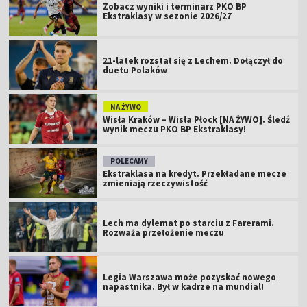
Zobacz wyniki i terminarz PKO BP
Ekstraklasy w sezonie 2026/27
21-latek rozstał się z Lechem. Dołączył do
duetu Polaków
NA ŻYWO
Wisła Kraków – Wisła Płock [NA ŻYWO]. Śledź
wynik meczu PKO BP Ekstraklasy!
POLECAMY
Ekstraklasa na kredyt. Przekładane mecze
zmieniają rzeczywistość
Lech ma dylemat po starciu z Farerami.
Rozważa przełożenie meczu
Legia Warszawa może pozyskać nowego
napastnika. Był w kadrze na mundial!