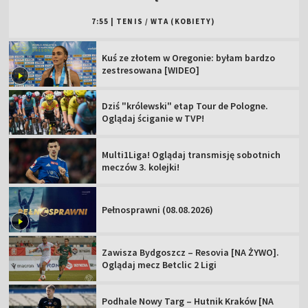
7:55
|
TENIS
/
WTA (KOBIETY)
Kuś ze złotem w Oregonie: byłam bardzo
zestresowana [WIDEO]
Dziś "królewski" etap Tour de Pologne.
Oglądaj ściganie w TVP!
Multi1Liga! Oglądaj transmisję sobotnich
meczów 3. kolejki!
Pełnosprawni (08.08.2026)
Zawisza Bydgoszcz – Resovia [NA ŻYWO].
Oglądaj mecz Betclic 2 Ligi
Podhale Nowy Targ – Hutnik Kraków [NA