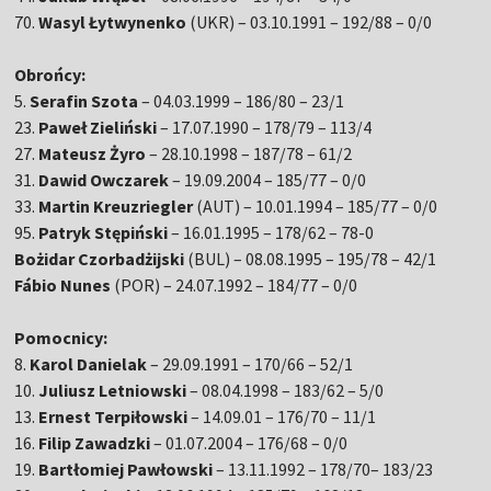
70.
Wasyl Łytwynenko
(UKR) – 03.10.1991 – 192/88 – 0/0
Obrońcy:
5.
Serafin Szota
– 04.03.1999 – 186/80 – 23/1
23.
Paweł Zieliński
– 17.07.1990 – 178/79 – 113/4
27.
Mateusz Żyro
– 28.10.1998 – 187/78 – 61/2
31.
Dawid Owczarek
– 19.09.2004 – 185/77 – 0/0
33.
Martin Kreuzriegler
(AUT) – 10.01.1994 – 185/77 – 0/0
95.
Patryk Stępiński
– 16.01.1995 – 178/62 – 78-0
Bożidar Czorbadżijski
(BUL) – 08.08.1995 – 195/78 – 42/1
Fábio Nunes
(POR) – 24.07.1992 – 184/77 – 0/0
Pomocnicy:
8.
Karol Danielak
– 29.09.1991 – 170/66 – 52/1
10.
Juliusz Letniowski
– 08.04.1998 – 183/62 – 5/0
13.
Ernest Terpiłowski
– 14.09.01 – 176/70 – 11/1
16.
Filip Zawadzki
– 01.07.2004 – 176/68 – 0/0
19.
Bartłomiej Pawłowski
– 13.11.1992 – 178/70– 183/23