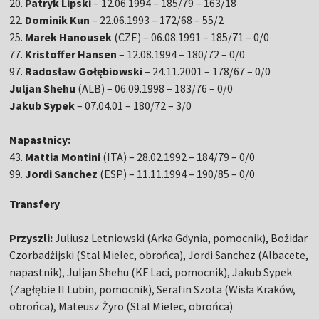
20.
Patryk Lipski
– 12.06.1994 – 185/79 – 163/18
22.
Dominik Kun
– 22.06.1993 – 172/68 – 55/2
25.
Marek Hanousek
(CZE) – 06.08.1991 – 185/71 – 0/0
77.
Kristoffer Hansen
– 12.08.1994 – 180/72 – 0/0
97.
Radosław Gołębiowski
– 24.11.2001 – 178/67 – 0/0
Juljan Shehu
(ALB) – 06.09.1998 – 183/76 – 0/0
Jakub Sypek
– 07.04.01 – 180/72 – 3/0
Napastnicy:
43.
Mattia Montini
(ITA) – 28.02.1992 – 184/79 – 0/0
99.
Jordi Sanchez
(ESP) – 11.11.1994 – 190/85 – 0/0
Transfery
Przyszli:
Juliusz Letniowski (Arka Gdynia, pomocnik), Bożidar
Czorbadżijski (Stal Mielec, obrońca), Jordi Sanchez (Albacete,
napastnik), Juljan Shehu (KF Laci, pomocnik), Jakub Sypek
(Zagłębie II Lubin, pomocnik), Serafin Szota (Wisła Kraków,
obrońca), Mateusz Żyro (Stal Mielec, obrońca)