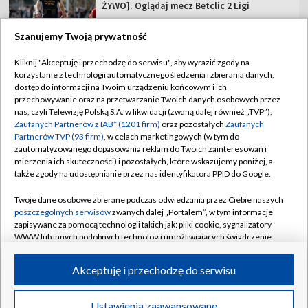
ŻYWO]. Oglądaj mecz Betclic 2 Ligi
Szanujemy Twoją prywatność
Kliknij "Akceptuję i przechodzę do serwisu", aby wyrazić zgody na
korzystanie z technologii automatycznego śledzenia i zbierania danych,
TVP
dostęp do informacji na Twoim urządzeniu końcowym i ich
Abonament TVP
Regulamin TVP
przechowywanie oraz na przetwarzanie Twoich danych osobowych przez
nas, czyli Telewizję Polską S.A. w likwidacji (zwaną dalej również „TVP”),
Polityka prywatności
Sklep TVP
Zaufanych Partnerów z IAB* (1201 firm)
oraz pozostałych
Zaufanych
Partnerów TVP (93 firm)
, w celach marketingowych (w tym do
Biuro Reklamy
Moje zgody
zautomatyzowanego dopasowania reklam do Twoich zainteresowań i
mierzenia ich skuteczności) i pozostałych, które wskazujemy poniżej, a
Oferta Handlowa
Biuro reklamy
także zgody na udostępnianie przez nas identyfikatora PPID do Google.
Telegazeta ogłoszenia
Kontakt
Twoje dane osobowe zbierane podczas odwiedzania przez Ciebie naszych
Emisja w TVP
poszczególnych serwisów
zwanych dalej „Portalem”, w tym informacje
zapisywane za pomocą technologii takich jak: pliki cookie, sygnalizatory
Kanały
Rada Programowa
WWW lub innych podobnych technologii umożliwiających świadczenie
dopasowanych i bezpiecznych usług, personalizację treści oraz reklam,
Ogłoszenia przetargowe
udostępnianie funkcji mediów społecznościowych oraz analizowanie
©2026 Telewizja Polska Spółka Akcyjna w likwidacji
Akceptuję i przechodzę do serwisu
ruchu w Internecie.
Akademia Telewizyjna
Informacje o nadawcy
Twoje dane osobowe zbierane podczas odwiedzania przez Ciebie
Ustawienia zaawansowane