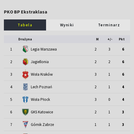
PKO BP Ekstraklasa
Tabela
Wyniki
Terminarz
Drużyna
M
+/-
Pkt
1
Legia Warszawa
2
3
6
2
Jagiellonia
2
2
6
3
Wisła Kraków
3
1
6
4
Lech Poznań
2
1
4
5
Wisła Płock
3
0
4
6
GKS Katowice
2
1
3
7
Górnik Zabrze
1
1
3