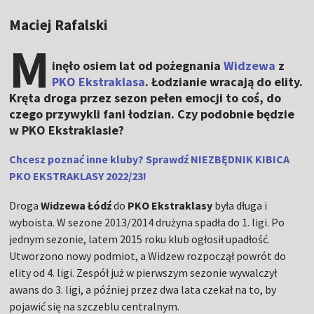
Maciej Rafalski
M
inęło osiem lat od pożegnania
Widzewa
z
PKO Ekstraklasa
. Łodzianie wracają do elity.
Kręta droga przez sezon pełen emocji to coś, do
czego przywykli fani łodzian. Czy podobnie będzie
w PKO Ekstraklasie?
Chcesz poznać inne kluby? Sprawdź NIEZBĘDNIK KIBICA
PKO EKSTRAKLASY 2022/23!
Droga
Widzewa Łódź
do
PKO Ekstraklasy
była długa i
wyboista. W sezone 2013/2014 drużyna spadła do 1. ligi. Po
jednym sezonie, latem 2015 roku klub ogłosił upadłość.
Utworzono nowy podmiot, a Widzew rozpoczął powrót do
elity od 4. ligi. Zespół już w pierwszym sezonie wywalczył
awans do 3. ligi, a później przez dwa lata czekał na to, by
pojawić się na szczeblu centralnym.