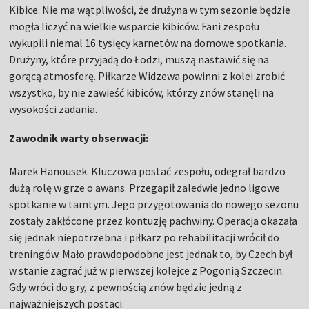
Kibice. Nie ma wątpliwości, że drużyna w tym sezonie będzie
mogła liczyć na wielkie wsparcie kibiców. Fani zespołu
wykupili niemal 16 tysięcy karnetów na domowe spotkania.
Drużyny, które przyjadą do Łodzi, muszą nastawić się na
gorącą atmosferę. Piłkarze Widzewa powinni z kolei zrobić
wszystko, by nie zawieść kibiców, którzy znów stanęli na
wysokości zadania.
Zawodnik warty obserwacji:
Marek Hanousek. Kluczowa postać zespołu, odegrał bardzo
dużą rolę w grze o awans. Przegapił zaledwie jedno ligowe
spotkanie w tamtym. Jego przygotowania do nowego sezonu
zostały zakłócone przez kontuzję pachwiny. Operacja okazała
się jednak niepotrzebna i piłkarz po rehabilitacji wrócił do
treningów. Mało prawdopodobne jest jednak to, by Czech był
w stanie zagrać już w pierwszej kolejce z Pogonią Szczecin.
Gdy wróci do gry, z pewnością znów będzie jedną z
najważniejszych postaci.