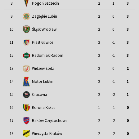
8
Pogoń Szczecin
2
1
3
9
Zagłębie Lubin
2
0
3
Śląsk Wrocław
10
2
0
3
11
Piast Gliwice
2
-1
3
12
Radomiak Radom
2
-1
3
13
Widzew Łódź
2
0
2
Motor Lublin
14
2
-1
1
15
Cracovia
2
-2
1
16
Korona Kielce
1
-1
0
17
Raków Częstochowa
2
-2
0
18
Wieczysta Kraków
2
-2
0